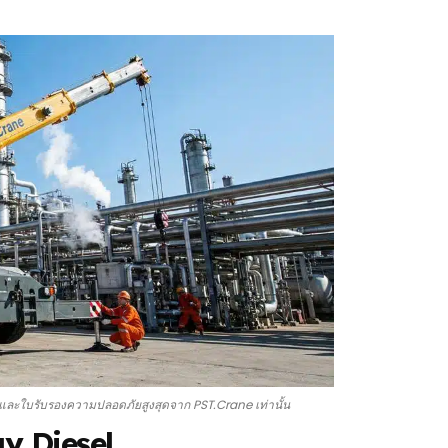
) และใบรับรองความปลอดภัยสูงสุดจาก PST.Crane เท่านั้น
ay Diesel