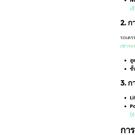
N
เล
2. ก
รถเครน
เช่ารถ
ส
ขั
3. ก
Li
P
(E
การ