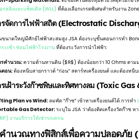
on-Sparking Materials:
ตะขอเครนต้องหุ้มด้วยวัสดุที่ไม่ก่
ือกสลิงและแช็คเคิล (WLL)
ที่ต้องเลือกเกรดพิเศษสำหรับงาน Zone
ารจัดการไฟฟ้าสถิต (Electrostatic Discha
ขนาดใหญ่มีศักย์ไฟฟ้าสะสมสูง JSA ต้องระบุขั้นตอนการทำ Bond
กระเช้า ซ่อมไฟฟ้าโรงงาน
ที่ต้องระวังการนำไฟฟ้า:
ูตรคำนวณ:
ความต้านทานดิน ($R$) ต้องน้อยกว่า 10 Ohms ตาม
้นตอน:
ต้องหนีบสายกราวด์ “ก่อน” สตาร์ทเครื่องยนต์ และต้องหนีบ
ารเฝ้าระวังก๊าซพิษและทิศทางลม (Toxic Gas
fting Plan vs Wind:
ลมพัด “ก๊าซ” เข้าหาเครื่องยนต์ได้ การทำ
ortable Gas Detector:
ระบุใน JSA ว่าต้องติดเครื่องวัดก๊าซ 
RP) งานบริการให้เช่ารถเครน
คำนวณทางฟิสิกส์เพื่อความปลอดภัย 