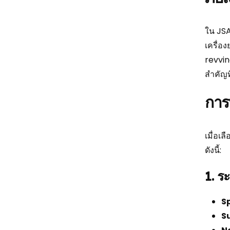
ใน JSA
เครื่อง
revvin
สำคัญท
การ
เมื่อเล
ดังนี้:
1. ร
S
S