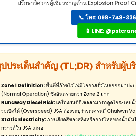
ปรึกษาวิศวกรผู้เชี่ยวชาญด้าน Explosion Proof C
📞 โทร: 098-748-33
📱 LINE: @pstcran
ุปประเด็นสำคัญ (TL;DR) สำหรับผู้บร
Zone 1 Definition:
พื้นที่ที่ก๊าซไวไฟมีโอกาสรั่วไหลออกมา
(Normal Operation) ซึ่งอันตรายกว่า Zone 2 มาก
Runaway Diesel Risk:
เครื่องยนต์ดีเซลสามารถดูดไอระเหยน้ำ
ระเบิดได้ (Overspeed) JSA ต้องระบุว่ารถเครนมี Chalwyn Val
Static Electricity:
การเสียดสีของสลิงหรือการไหลของน้ำมันไฮ
กราวด์ใน JSA เสมอ