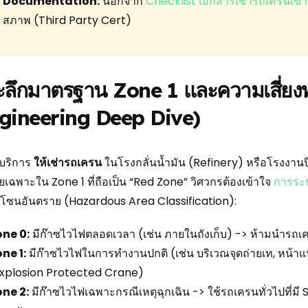
Documentation:
นอกจาก
Checklist เอกสารเช่ารถเครนเข้
สภาพ (Third Party Cert)
ะลึกมาตรฐาน Zone 1 และความเสี่ยง
gineering Deep Dive)
บริการ
ให้เช่ารถเครน
ในโรงกลั่นน้ำมัน (Refinery) หรือโรงงานปิ
ดยเฉพาะใน Zone 1 ที่ถือเป็น “Red Zone” วิศวกรต้องเข้าใจ
การระบ
โซนอันตราย (Hazardous Area Classification):
one 0:
มีก๊าซไวไฟตลอดเวลา (เช่น ภายในถังเก็บ) -> ห้ามนำรถเ
ne 1:
มีก๊าซไวไฟในการทำงานปกติ (เช่น บริเวณจุดถ่ายเท, หน้า
xplosion Protected Crane)
ne 2:
มีก๊าซไวไฟเฉพาะกรณีเหตุฉุกเฉิน -> ใช้รถเครนทั่วไปที่มี