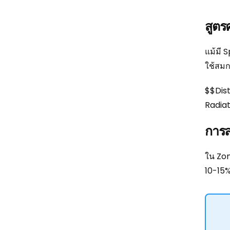
สูตร
แม้มี 
ใช้สมก
$$Dis
Radia
การล
ใน Zon
10-15