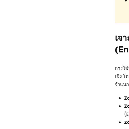
เจา
(En
การใช้
เชิง โ
จำแนก
Z
Zo
(E
Zo