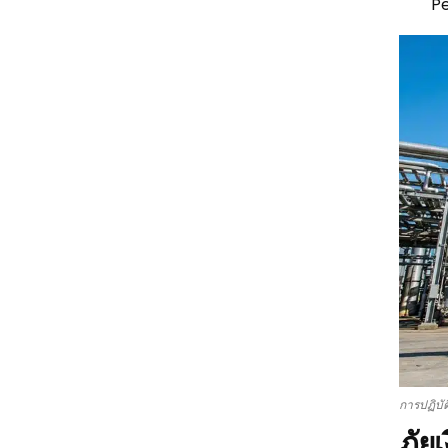
P
การปฏิบั
ภัย