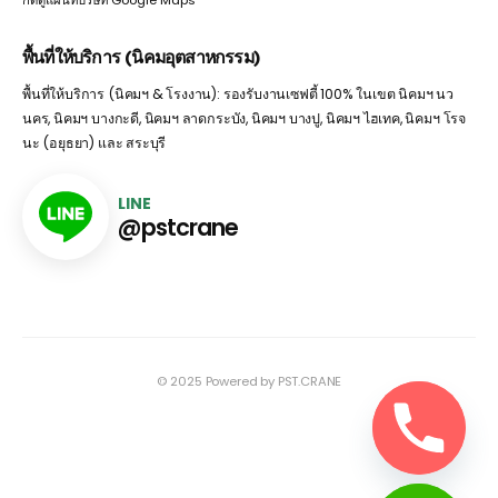
กดดูแผนที่บริษัท Google Maps
พื้นที่ให้บริการ (นิคมอุตสาหกรรม)
พื้นที่ให้บริการ (นิคมฯ & โรงงาน): รองรับงานเซฟตี้ 100% ในเขต นิคมฯ นว
นคร, นิคมฯ บางกะดี, นิคมฯ ลาดกระบัง, นิคมฯ บางปู, นิคมฯ ไฮเทค, นิคมฯ โรจ
นะ (อยุธยา) และ สระบุรี
LINE
@pstcrane
© 2025 Powered by PST.CRANE