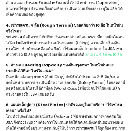
คำนวณและรับรองครับ แต่สำหรับงานทั่วไป หัวหน้างาน (Supervisor)
สามารถใช้สูตรคำนวณเบื้องต้นเพื่อประเมินความเสี่ยงและระบุใน JSA ได้
เพื่อความปลอดภัยสูงสุด
4. เช่ารถเครน 4 ล้อ (Rough Terrain) ปลอดภัยกว่า 10 ล้อ ในหน้าฝน
จริงไหม?
รถเครน 4 ล้อมีความได้เปรียบเรื่องระบบขับเคลื่อน 4WD ที่ตะกุยดินโคลน
ได้ดีกว่าเมื่อเข้าหน้างานครับ แต่ในขณะยก (Lifting) ความเสี่ยงเรื่องดิน
ทรุดใต้ขาช้างยังคงเหมือนกัน จึงต้องใช้แผ่นเหล็ก Interlock ใน JSA เช่น
เดียวกับรถ 10 ล้อ ดูข้อมูลเปรียบเทียบเพิ่มเติมได้ที่
รถเครน 4 ล้อ vs 10 ล้อ
5. ค่า Soil Bearing Capacity ของดินกรุงเทพฯ ในหน้าฝนควร
ประเมินไว้ที่เท่าไหร่ใน JSA?
ดินเหนียวอ่อนกรุงเทพฯ (Soft Clay) ปกติรับได้ประมาณ 2-5 ตัน/ตร.ม.
แต่ในหน้าฝนควรประเมินเผื่อความปลอดภัย (Safety Factor) โดยลดค่านี้
ลง หรือสมมติให้รับได้ต่ำที่สุด (Worst Case) เพื่อบังคับให้ใช้แผ่นเหล็ก
กระจายแรงใน JSA เสมอครับ
6. แผ่นเหล็กปูทาง (Steel Plates) ปกติรวมอยู่ในค่าบริการ “ให้เช่ารถ
เครน” หรือไม่?
โดยทั่วไปจะเป็นอุปกรณ์เสริม (Add-on) ที่มีค่าเช่าแยกต่างหากครับ ใน
JSA จึงต้องระบุความต้องการใช้แผ่นเหล็กให้ชัดเจนตั้งแต่ขั้นตอนวางแผน
เพื่อให้ฝ่ายจัดซื้อประสานงานกับผู้ให้บริการ
เช่ารถเครน
ได้ถูกต้อง สามารถ