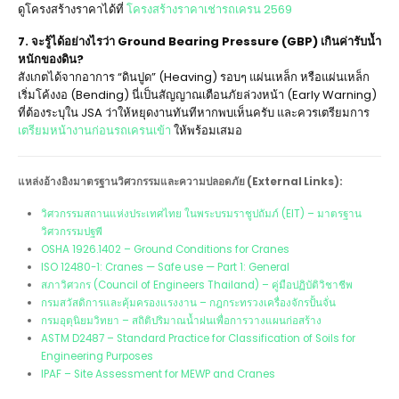
ดูโครงสร้างราคาได้ที่
โครงสร้างราคาเช่ารถเครน 2569
7. จะรู้ได้อย่างไรว่า Ground Bearing Pressure (GBP) เกินค่ารับน้ำ
หนักของดิน?
สังเกตได้จากอาการ “ดินปูด” (Heaving) รอบๆ แผ่นเหล็ก หรือแผ่นเหล็ก
เริ่มโค้งงอ (Bending) นี่เป็นสัญญาณเตือนภัยล่วงหน้า (Early Warning)
ที่ต้องระบุใน JSA ว่าให้หยุดงานทันทีหากพบเห็นครับ และควรเตรียมการ
เตรียมหน้างานก่อนรถเครนเข้า
ให้พร้อมเสมอ
แหล่งอ้างอิงมาตรฐานวิศวกรรมและความปลอดภัย (External Links):
วิศวกรรมสถานแห่งประเทศไทย ในพระบรมราชูปถัมภ์ (EIT) – มาตรฐาน
วิศวกรรมปฐพี
OSHA 1926.1402 – Ground Conditions for Cranes
ISO 12480-1: Cranes — Safe use — Part 1: General
สภาวิศวกร (Council of Engineers Thailand) – คู่มือปฏิบัติวิชาชีพ
กรมสวัสดิการและคุ้มครองแรงงาน – กฎกระทรวงเครื่องจักรปั้นจั่น
กรมอุตุนิยมวิทยา – สถิติปริมาณน้ำฝนเพื่อการวางแผนก่อสร้าง
ASTM D2487 – Standard Practice for Classification of Soils for
Engineering Purposes
IPAF – Site Assessment for MEWP and Cranes