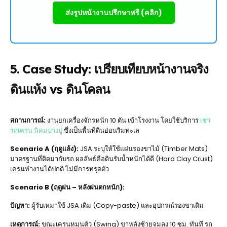
ส่งรูปหน้างานปรึกษาฟรี (คลิก)
5. Case Study: เปรียบเทียบหน้างานจริง
ดินแห้ง vs ดินโคลน
สถานการณ์:
งานยกเครื่องจักรหนัก 10 ตัน เข้าโรงงาน โดยใช้บริการ
เช่า
รถเครน นิคมบางปู
ซึ่งเป็นพื้นที่ดินอ่อนริมทะเล
Scenario A (ฤดูแล้ง):
JSA ระบุให้ใช้แผ่นรองขาไม้ (Timber Mats)
มาตรฐานที่ติดมากับรถ ผลลัพธ์คือดินรับน้ำหนักได้ดี (Hard Clay Crust)
เครนทำงานได้ปกติ ไม่มีการทรุดตัว
Scenario B (ฤดูฝน – หลังฝนตกหนัก):
ปัญหา:
ผู้รับเหมาใช้ JSA เดิม (Copy-paste) และอุปกรณ์รองขาเดิม
เหตุการณ์:
ขณะเครนหมุนตัว (Swing) ขาหลังซ้ายจมลง 10 ซม. ทันที รถ