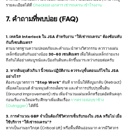
รายละเอียดได้ที่
Checklist เอกสาร เช่ารถเครน เข้าโรงงาน
7. คำถามที่พบบ่อย (FAQ)
1. เทคนิค Interlock ใน JSA สำหรับงาน “ให้เช่ารถเครน” ต้องซ้อนทับ
กันกี่เซนติเมตร?
ตามมาตรฐานความปลอดภัยและคำแนะนำทางวิศวกรรม ควรวางแผ่น
เหล็กซ้อนทับกันอย่างน้อย
30-60 เซนติเมตร
เพื่อให้แผ่นเหล็กถ่ายแรง
ถึงกันได้อย่างสมบูรณ์และป้องกันดินทะลักขึ้นมาระหว่างรอยต่อครับ
2. หากดินยุบตัวเกิน 1 นิ้วขณะปฏิบัติงาน ควรระบุขั้นตอนแก้ไขใน JSA
อย่างไร?
ต้องระบุมาตรการ
“Stop Work”
ทันที จากนั้นให้ดึงบูมกลับ (Retract)
เพื่อลดโมเมนต์ ห้ามหมุนตัวรถเด็ดขาด และทำการปรับปรุงพื้นดิน
(Ground Improvement) เช่น เพิ่มจำนวนแผ่นเหล็กหรือบดอัดหินคลุก
ก่อนเริ่มงานใหม่ครับ ศึกษาเพิ่มเติมเรื่อง
การตรวจสอบขาช้าง
(Outrigger)
ได้ที่นี่
3. การคำนวณ GBP จำเป็นต้องใช้วิศวกรเซ็นรับรองใน JSA หรือไม่ เมื่อ
ใช้บริการ “ให้เช่ารถเครน”?
หากเป็นงานยกวิกฤต (Critical Lift) หรือพื้นที่ดินอ่อนมาก ควรมีวิศวกร