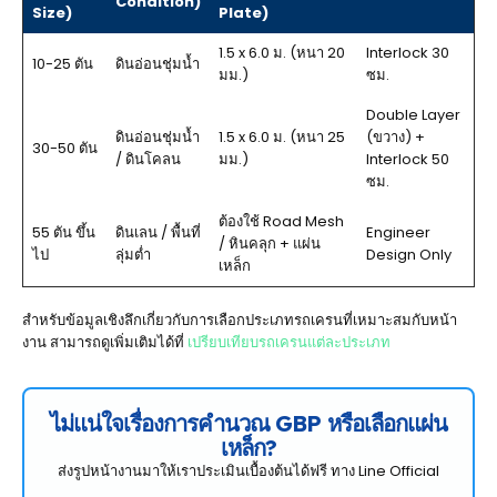
Condition)
Size)
Plate)
1.5 x 6.0 ม. (หนา 20
Interlock 30
10-25 ตัน
ดินอ่อนชุ่มน้ำ
มม.)
ซม.
Double Layer
ดินอ่อนชุ่มน้ำ
1.5 x 6.0 ม. (หนา 25
(ขวาง) +
30-50 ตัน
/ ดินโคลน
มม.)
Interlock 50
ซม.
ต้องใช้ Road Mesh
55 ตัน ขึ้น
ดินเลน / พื้นที่
Engineer
/ หินคลุก + แผ่น
ไป
ลุ่มต่ำ
Design Only
เหล็ก
สำหรับข้อมูลเชิงลึกเกี่ยวกับการเลือกประเภทรถเครนที่เหมาะสมกับหน้า
งาน สามารถดูเพิ่มเติมได้ที่
เปรียบเทียบรถเครนแต่ละประเภท
ไม่แน่ใจเรื่องการคำนวณ GBP หรือเลือกแผ่น
เหล็ก?
ส่งรูปหน้างานมาให้เราประเมินเบื้องต้นได้ฟรี ทาง Line Official