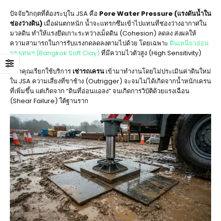
ปัจจัยวิกฤตที่ต้องระบุใน JSA คือ
Pore Water Pressure (แรงดันน้ำใน
ช่องว่างดิน)
เมื่อฝนตกหนัก น้ำจะแทรกซึมเข้าไปแทนที่ช่องว่างอากาศใน
มวลดิน ทำให้แรงยึดเกาะระหว่างเม็ดดิน (Cohesion) ลดลง ส่งผลให้
ความสามารถในการรับแรงกดลดลงตามไปด้วย โดยเฉพาะ
ดินเหนียวอ่อน
กรุงเทพฯ (Bangkok Soft Clay)
ที่มีความไวตัวสูง (High Sensitivity)
หากคุณเรียกใช้บริการ
เช่ารถเครน
เข้ามาทำงานโดยไม่ประเมินค่าดินใหม่
ใน JSA ความเสี่ยงที่ขาช้าง (Outrigger) จะจมไม่ได้เกิดจากน้ำหนักเครน
ที่เพิ่มขึ้น แต่เกิดจาก “ดินที่อ่อนแอลง” จนเกิดการวิบัติด้วยแรงเฉือน
(Shear Failure) ใต้ฐานราก