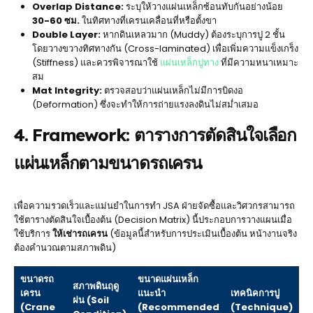
Overlap Distance:
ระบุให้วางแผ่นเหล็กซ้อนทับกันอย่างน้อย
30-60 ซม.
ในทิศทางที่เครนเคลื่อนที่หรือตั้งขา
Double Layer:
หากดินเหลวมาก (Muddy) ต้องระบุการปู 2 ชั้น
โดยวางขวางทิศทางกัน (Cross-laminated) เพื่อเพิ่มความแข็งเกร็ง
(Stiffness) และควรพิจารณาใช้
แผ่นเหล็กปูทาง
ที่มีความหนาเหมาะ
สม
Mat Integrity:
ตรวจสอบว่าแผ่นเหล็กไม่มีการบิดงอ
(Deformation) ซึ่งจะทำให้การถ่ายแรงลงดินไม่สม่ำเสมอ
4. Framework: ตารางการตัดสินใจเลือก
แผ่นเหล็กตามขนาดรถเครน
เพื่อความรวดเร็วและแม่นยำในการทำ JSA ฝ่ายจัดซื้อและวิศวกรสามารถ
ใช้ตารางตัดสินใจเบื้องต้น (Decision Matrix) นี้ประกอบการวางแผนเมื่อ
ใช้บริการ
ให้เช่ารถเครน
(ข้อมูลนี้สำหรับการประเมินเบื้องต้น หน้างานจริง
ต้องคำนวณตามสภาพดิน)
ขนาดรถ
ขนาดแผ่นเหล็ก
สภาพดินฤดู
เครน
แนะนำ
เทคนิคการปู
ฝน (Soil
(Crane
(Recommended
(Technique)