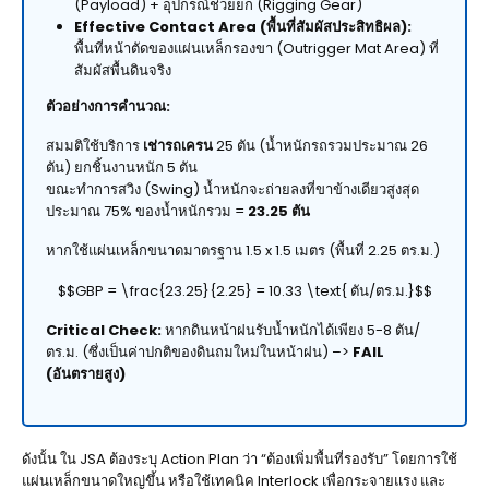
(Payload) + อุปกรณ์ช่วยยก (Rigging Gear)
Effective Contact Area (พื้นที่สัมผัสประสิทธิผล):
พื้นที่หน้าตัดของแผ่นเหล็กรองขา (Outrigger Mat Area) ที่
สัมผัสพื้นดินจริง
ตัวอย่างการคำนวณ:
สมมติใช้บริการ
เช่ารถเครน
25 ตัน (น้ำหนักรถรวมประมาณ 26
ตัน) ยกชิ้นงานหนัก 5 ตัน
ขณะทำการสวิง (Swing) น้ำหนักจะถ่ายลงที่ขาข้างเดียวสูงสุด
ประมาณ 75% ของน้ำหนักรวม =
23.25 ตัน
หากใช้แผ่นเหล็กขนาดมาตรฐาน 1.5 x 1.5 เมตร (พื้นที่ 2.25 ตร.ม.)
$$GBP = \frac{23.25}{2.25} = 10.33 \text{ ตัน/ตร.ม.}$$
Critical Check:
หากดินหน้าฝนรับน้ำหนักได้เพียง 5-8 ตัน/
ตร.ม. (ซึ่งเป็นค่าปกติของดินถมใหม่ในหน้าฝน) –>
FAIL
(อันตรายสูง)
ดังนั้น ใน JSA ต้องระบุ Action Plan ว่า “ต้องเพิ่มพื้นที่รองรับ” โดยการใช้
แผ่นเหล็กขนาดใหญ่ขึ้น หรือใช้เทคนิค Interlock เพื่อกระจายแรง และ