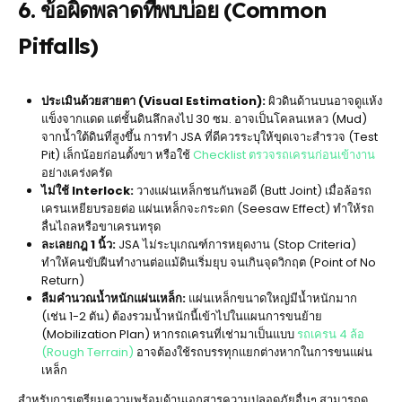
6. ข้อผิดพลาดที่พบบ่อย (Common
Pitfalls)
ประเมินด้วยสายตา (Visual Estimation):
ผิวดินด้านบนอาจดูแห้ง
แข็งจากแดด แต่ชั้นดินลึกลงไป 30 ซม. อาจเป็นโคลนเหลว (Mud)
จากน้ำใต้ดินที่สูงขึ้น การทำ JSA ที่ดีควรระบุให้ขุดเจาะสำรวจ (Test
Pit) เล็กน้อยก่อนตั้งขา หรือใช้
Checklist ตรวจรถเครนก่อนเข้างาน
อย่างเคร่งครัด
ไม่ใช้ Interlock:
วางแผ่นเหล็กชนกันพอดี (Butt Joint) เมื่อล้อรถ
เครนเหยียบรอยต่อ แผ่นเหล็กจะกระดก (Seesaw Effect) ทำให้รถ
ลื่นไถลหรือขาเครนทรุด
ละเลยกฎ 1 นิ้ว:
JSA ไม่ระบุเกณฑ์การหยุดงาน (Stop Criteria)
ทำให้คนขับฝืนทำงานต่อแม้ดินเริ่มยุบ จนเกินจุดวิกฤต (Point of No
Return)
ลืมคำนวณน้ำหนักแผ่นเหล็ก:
แผ่นเหล็กขนาดใหญ่มีน้ำหนักมาก
(เช่น 1-2 ตัน) ต้องรวมน้ำหนักนี้เข้าไปในแผนการขนย้าย
(Mobilization Plan) หากรถเครนที่เช่ามาเป็นแบบ
รถเครน 4 ล้อ
(Rough Terrain)
อาจต้องใช้รถบรรทุกแยกต่างหากในการขนแผ่น
เหล็ก
สำหรับการเตรียมความพร้อมด้านเอกสารความปลอดภัยอื่นๆ สามารถดู