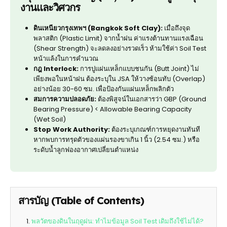
งานและวิศวกร
ดินเหนียวกรุงเทพฯ (Bangkok Soft Clay):
เมื่อถึงจุด
พลาสติก (Plastic Limit) จากน้ำฝน ค่าแรงต้านทานแรงเฉือน
(Shear Strength) จะลดลงอย่างรวดเร็ว ห้ามใช้ค่า Soil Test
หน้าแล้งในการคำนวณ
กฎ Interlock:
การปูแผ่นเหล็กแบบชนกัน (Butt Joint) ไม่
เพียงพอในหน้าฝน ต้องระบุใน JSA ให้วางซ้อนทับ (Overlap)
อย่างน้อย 30-60 ซม. เพื่อป้องกันแผ่นเหล็กพลิกตัว
สมการความปลอดภัย:
ต้องพิสูจน์ในเอกสารว่า GBP (Ground
Bearing Pressure) < Allowable Bearing Capacity
(Wet Soil)
Stop Work Authority:
ต้องระบุเกณฑ์การหยุดงานทันที
หากพบการทรุดตัวของแผ่นรองขาเกิน 1 นิ้ว (2.54 ซม.) หรือ
ระดับน้ำลูกฟองอากาศเปลี่ยนตำแหน่ง
สารบัญ (Table of Contents)
พลวัตของดินในฤดูฝน: ทำไมข้อมูล Soil Test เดิมถึงใช้ไม่ได้?