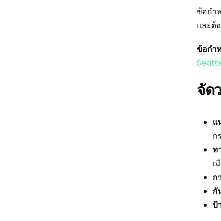
ข้อกำห
และต้
ข้อกำห
Seattl
จัด
แ
ก
ท
เม
กา
กั
ป้