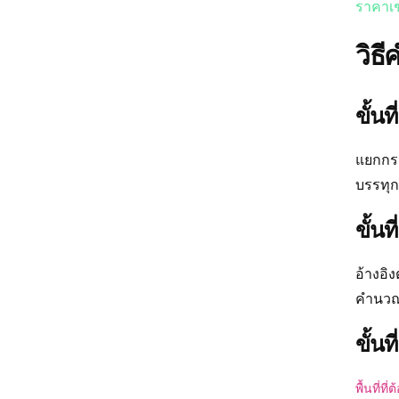
ราคาเช
วิธ
ขั้นท
แยกกร
บรรทุก
ขั้น
อ้างอิ
คำนวณจ
ขั้นท
พื้นที