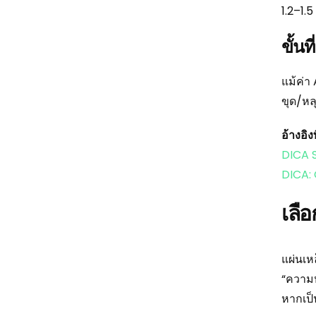
1.2–1.
ขั้น
แม้ค่า
ขุด/หล
อ้างอิ
DICA S
DICA:
เลื
แผ่นเห
“ความห
หากเป