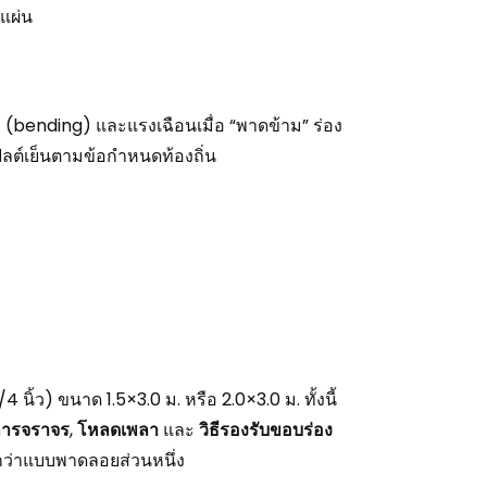
บแผ่น
 (bending) และแรงเฉือนเมื่อ “พาดข้าม” ร่อง
สฟัลต์เย็นตามข้อกำหนดท้องถิ่น
้ว) ขนาด 1.5×3.0 ม. หรือ 2.0×3.0 ม. ทั้งนี้
วการจราจร
,
โหลดเพลา
และ
วิธีรองรับขอบร่อง
กว่าแบบพาดลอยส่วนหนึ่ง