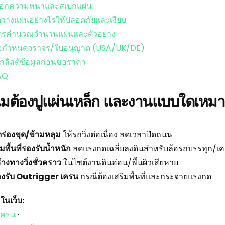
ลือกความหนาและสเปกแผ่น
ดวางแผ่นอย่างไรให้ปลอดภัยและเงียบ
ูตรคำนวณจำนวนแผ่นและตัวอย่าง
้อกำหนดจราจร/ใบอนุญาต (USA/UK/DE)
็กลิสต์ข้อมูลก่อนขอราคา
AQ
มต้องปูแผ่นเหล็ก และงานแบบใดเหมา
ดร่องขุด/ข้ามหลุม
ให้รถวิ่งต่อเนื่อง ลดเวลาปิดถนน
ิ่มพื้นที่รองรับน้ำหนัก
ลดแรงกดเฉลี่ยลงดินสำหรับล้อรถบรรทุก/เ
้างทางวิ่งชั่วคราว
ในไซต์งานดินอ่อน/พื้นผิวเสียหาย
งรับ Outrigger เครน
กรณีต้องเสริมพื้นที่และกระจายแรงกด
ในเว็บ:
เครน
·