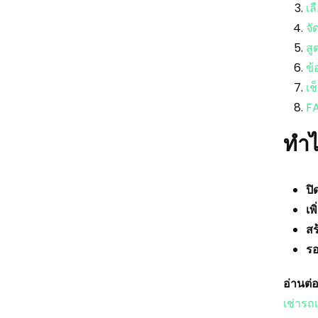
เ
จั
ส
ข
เช
F
ทำไ
ปิ
เพ
สร
รอ
อ่านต่อ
เช่ารถ