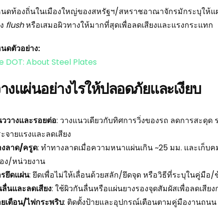
นดท้องถิ่นในเมืองใหญ่ของสหรัฐฯ/สหราชอาณาจักรมักระบุให้แผ่นม
อง
flush
หรือเสมอผิวทางให้มากที่สุดเพื่อลดเสียงและแรงกระแทก
นดตัวอย่าง:
e DOT: About Steel Plates
วางแผ่นอย่างไรให้ปลอดภัยและเงียบ
นววางและรอยต่อ
: วางแนวเดียวกับทิศการวิ่งของรถ ลดการสะดุด 
ระจายแรงและลดเสียง
างลาด/ครูด
: ทำทางลาดเมื่อความหนาแผ่นเกิน ~25 มม. และเก็บค
ือง/หน่วยงาน
รยึดแผ่น
: ยึดเพื่อไม่ให้เลื่อนด้วยสลัก/ยึดจุด หรือวิธีที่ระบุในคู่ม
นลื่นและลดเสียง
: ใช้ผิวกันลื่นหรือแผ่นยางรองจุดสัมผัสเพื่อลดเส
ายเตือน/ไฟกระพริบ
: ติดตั้งป้ายและอุปกรณ์เตือนตามคู่มืองานถนน