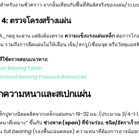
5 สำหรับงานชั่วคราว จากนั้นเทียบกับพื้นที่สัมผัสจริงของแผ่น/ระบ
ที่ 4: ตรวจโครงสร้างแผ่น
 A_req จะผ่าน แต่ยังต้องตรวจ
ความแข็งแรงแผ่นเหล็ก
ต่อการโก่ง
ุม รวมถึงการยึดแผ่นไม่ให้เลื่อน เข็ม/สกรู/เชื่อมจุด หรือวัสดุแอ
งที่ใช้ตรวจสอบแนวทาง:
oil Bearing Table
·
 Ground Bearing Pressure Resources
อกความหนาและสเปกแผ่น
ล็กปูทางนิยมผลิตจากเหล็กแผ่นหนา 19–32 มม. (ประมาณ 3/4–1‑1/4 นิ
นาที่เหมาะ” ขึ้นกับ
ช่วงพาด (span) ที่ข้ามร่อง
,
ชนิด/อัตราเร็
็น
full bearing
(รองพื้นแน่นตลอด) ความหนาที่ต้องการอาจน้อย