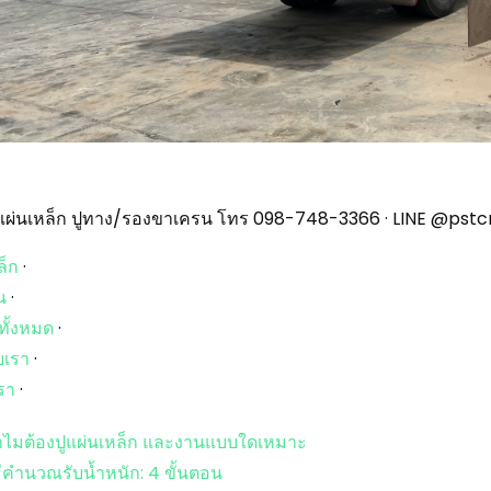
าแผ่นเหล็ก ปูทาง/รองขาเครน โทร 098-748-3366 · LINE @pst
ล็ก
·
น
·
ทั้งหมด
·
ับเรา
·
รา
·
ไมต้องปูแผ่นเหล็ก และงานแบบใดเหมาะ
ธีคำนวณรับน้ำหนัก: 4 ขั้นตอน