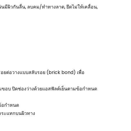
ีผิวกันลื่น, ลบคม/ทำทางลาด, ยึดไม่ให้เคลื่อน,
รอยต่อวางแบบสลับรอย (brick bond) เพื่อ
มขอบ ปิดช่องว่างด้วยแอสฟัลต์เย็นตามข้อกำหนด
ือ/ข้อกำหนด
ียงกระแทกบนผิวทาง