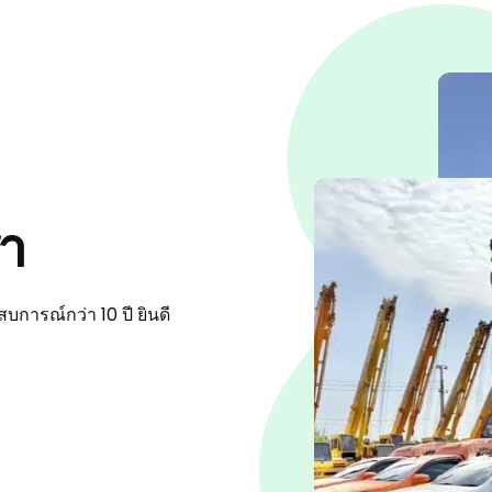
รา
การณ์กว่า 10 ปี ยินดี