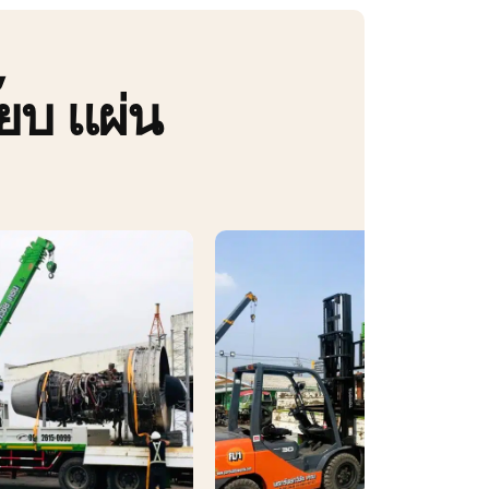
๊ยบ แผ่น