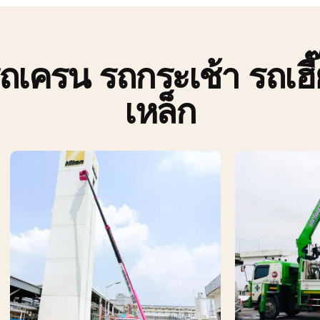
รถเครน รถกระเช้า รถเฮี
เหล็ก