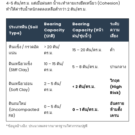
4-5 ตัน/ตร.ม. แต่เมื่อฝนตก น้ำจะทำลายแรงยึดเหนี่ยว (Cohesion)
ทำให้ค่ารับน้ำหนักลดลงเหลือต่ำกว่า 2 ตัน/ตร.ม.
Bearing
Bearing
ระดับ
ประเภทดิน (Soil
Capacity
Capacity (หน้า
ความ
Type)
(ปกติ)
ฝน/ชุ่มน้ำ)
เสี่ยง
หินแข็ง / กรวดอัด
> 20 ตัน/
15 – 20 ตัน/ตร.ม.
ต่ำ
แน่น
ตร.ม.
ดินเหนียวแข็ง
10 – 15 ตัน/
5 – 8 ตัน/ตร.ม.
ปานกลาง
(Stiff Clay)
ตร.ม.
วิกฤต
ดินเหนียวอ่อน
2 – 5 ตัน/
< 2 ตัน/ตร.ม.
(High
(Soft Clay)
ตร.ม.
Risk)
ดินถมใหม่
อันตราย
0 – 5 ตัน/
(Uncompacted
0 – 1 ตัน/ตร.ม.
ห้ามตั้ง
ตร.ม.
Fill)
เครน
*ข้อมูลอ้างอิง: ประมวลผลจากมาตรฐานวิศวกรรมปฐพี