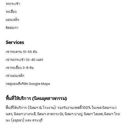
รถกระเช้า
รถเฮี๊ยบ
แผ่นเหล็ก
ติดต่อเรา
Services
เช่ารถเครน 10-55 ตัน
เช่ารถกระเช้า 10-40 เมตร
เช่ารถเฮี๊ยบ 3-8 ตัน
เช่าแผ่นเหล็ก
กดดูแผนที่บริษัท Google Maps
พื้นที่ให้บริการ (นิคมอุตสาหกรรม)
พื้นที่ให้บริการ (นิคมฯ & โรงงาน): รองรับงานเซฟตี้ 100% ในเขต นิคมฯ นว
นคร, นิคมฯ บางกะดี, นิคมฯ ลาดกระบัง, นิคมฯ บางปู, นิคมฯ ไฮเทค, นิคมฯ โรจ
นะ (อยุธยา) และ สระบุรี