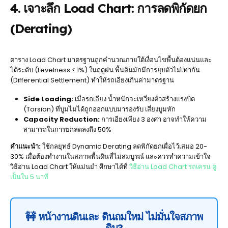
4. เจาะลึก Load Chart: การลดพิกัดยก
(Derating)
ตาราง Load Chart มาตรฐานถูกคำนวณภายใต้เงื่อนไขพื้นต้องแน่นและ
ได้ระดับ (Levelness < 1%) ในฤดูฝน พื้นดินมักมีการยุบตัวไม่เท่ากัน
(Differential Settlement) ทำให้รถเอียงเกินค่ามาตรฐาน
Side Loading:
เมื่อรถเอียง น้ำหนักจะเหวี่ยงตัวสร้างแรงบิด
(Torsion) ที่บูมไม่ได้ถูกออกแบบมารองรับ เสี่ยงบูมหัก
Capacity Reduction:
การเอียงเพียง 3 องศา อาจทำให้ความ
สามารถในการยกลดลงถึง 50%
คำแนะนำ:
ใช้กลยุทธ์ Dynamic Derating ลดพิกัดยกเผื่อไว้เสมอ 20-
30% เมื่อต้องทำงานในสภาพพื้นดินที่ไม่สมบูรณ์ และควรทำความเข้าใจ
วิธีอ่าน Load Chart ให้แม่นยำ ศึกษาได้ที่
วิธีอ่าน Load Chart รถเครน ดู
เป็นใน 5 นาที
🚧 หน้างานดินเละ ดินถมใหม่ ไม่มั่นใจสภาพ
ดิน?