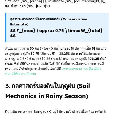
น้ำหนักรถ ($W_{crane}$), น้ำหนักถ่วง ($W_{counterweight}$),
และน้ำหนักยก ($W_{load}$)
สูตรประมาณการเพื่อความปลอดภัย (Conservative
Estimate):
$$ F_{max} \approx 0.75 \times W_{total}
$$
ตัวอย่าง:
รถเครน 50 ตัน (หนัก 40 ตัน) ยกของ 10 ตัน รวมเป็น 51 ตัน แรง
กดสูงสุดอาจสูงถึง $0.75 \times 51 = 38.25$ ตัน หากใช้แผ่นรองขา
มาตรฐาน 0.6×0.6 เมตร ($0.36 ตร.ม.$) แรงกดจะพุ่งสูงถึง
106.25 ตัน/
ตร.ม.
ซึ่งไม่มีดินธรรมชาติชนิดใดรับได้ ดังนั้นการเลือกขนาดรถเครนที่
เหมาะสมจึงสำคัญมาก อ่านเพิ่มเติมได้ที่
เช่ารถเครน 10-55 ตัน เลือก
ขนาดให้เหมาะกับงาน
3. กลศาสตร์ของดินในฤดูฝน (Soil
Mechanics in Rainy Season)
ดินเหนียวกรุงเทพฯ (Bangkok Clay) มีความไวตัวสูง เมื่อแห้งอาจรับได้