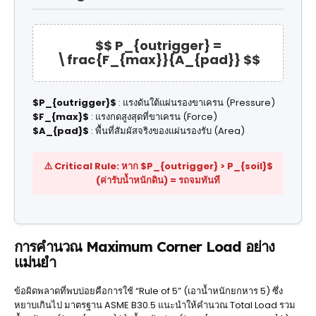
$$ P_{outrigger} =
\frac{F_{max}}{A_{pad}} $$
$P_{outrigger}$
: แรงดันใต้แผ่นรองขาเครน (Pressure)
$F_{max}$
: แรงกดสูงสุดที่ขาเครน (Force)
$A_{pad}$
: พื้นที่สัมผัสจริงของแผ่นรองรับ (Area)
⚠️ Critical Rule: หาก $P_{outrigger} > P_{soil}$
(ค่ารับน้ำหนักดิน) = รถจมทันที
การคำนวณ Maximum Corner Load อย่าง
แม่นยำ
ข้อผิดพลาดที่พบบ่อยคือการใช้ “Rule of 5” (เอาน้ำหนักยกหาร 5) ซึ่ง
หยาบเกินไป มาตรฐาน ASME B30.5 แนะนำให้คำนวณ Total Load รวม