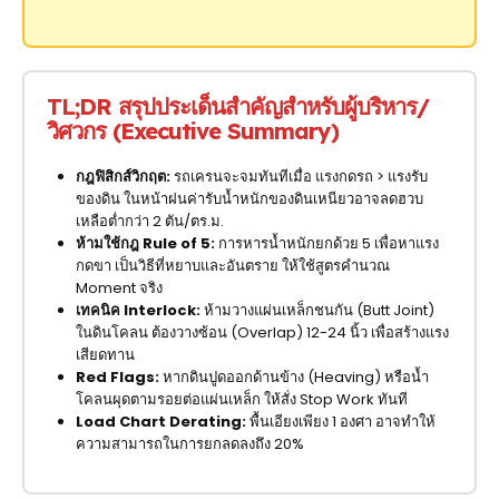
TL;DR สรุปประเด็นสำคัญสำหรับผู้บริหาร/
วิศวกร (Executive Summary)
กฎฟิสิกส์วิกฤต:
รถเครนจะจมทันทีเมื่อ แรงกดรถ > แรงรับ
ของดิน ในหน้าฝนค่ารับน้ำหนักของดินเหนียวอาจลดฮวบ
เหลือต่ำกว่า 2 ตัน/ตร.ม.
ห้ามใช้กฎ Rule of 5:
การหารน้ำหนักยกด้วย 5 เพื่อหาแรง
กดขา เป็นวิธีที่หยาบและอันตราย ให้ใช้สูตรคำนวณ
Moment จริง
เทคนิค Interlock:
ห้ามวางแผ่นเหล็กชนกัน (Butt Joint)
ในดินโคลน ต้องวางซ้อน (Overlap) 12-24 นิ้ว เพื่อสร้างแรง
เสียดทาน
Red Flags:
หากดินปูดออกด้านข้าง (Heaving) หรือน้ำ
โคลนผุดตามรอยต่อแผ่นเหล็ก ให้สั่ง Stop Work ทันที
Load Chart Derating:
พื้นเอียงเพียง 1 องศา อาจทำให้
ความสามารถในการยกลดลงถึง 20%