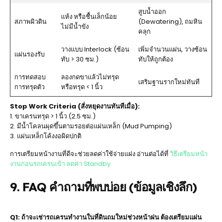
สูบน้ำออก
แห้ง หรือชื้นเล็กน้อย
สภาพผิวดิน
(Dewatering), ถมหิน
ไม่มีน้ำขัง
คลุก
วางแบบ Interlock (ซ้อน
เพิ่มจำนวนแผ่น, วางซ้อน
แผ่นรองรับ
ทับ > 30 ซม.)
ทับให้ถูกต้อง
การทดสอบ
ลองกดขาแล้วไม่ทรุด
เสริมฐานรากใหม่ทันที
การทรุดตัว
หรือทรุด < 1 นิ้ว
Stop Work Criteria (สั่งหยุดงานทันทีเมื่อ):
1. ขาเครนทรุด > 1 นิ้ว (2.5 ซม.)
2. มีน้ำโคลนผุดขึ้นตามรอยต่อแผ่นเหล็ก (Mud Pumping)
3. แผ่นเหล็กโค้งงอผิดปกติ
การเตรียมหน้างานที่ดีจะช่วยลดค่าใช้จ่ายแฝง อ่านต่อได้ที่
วิธีเตรียมหน้า
งานก่อนรถเครนเข้า ลดค่า Standby
9. FAQ คำถามที่พบบ่อย (ข้อมูลเชิงลึก)
Q1: ถ้าจะเช่ารถเครนทำงานในที่ดินถมใหม่ช่วงหน้าฝน ต้องเตรียมแผ่น