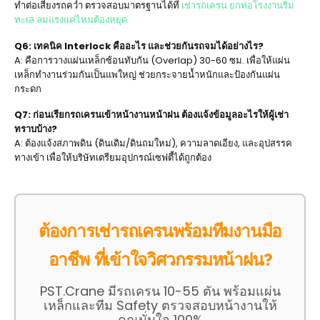
ทำต่อเสี่ยงรถคว่ำ ตรวจสอบมาตรฐานได้ที่
เช่ารถเครน ยกท่อโรงงานริม
ทะเล ลมแรงแค่ไหนต้องหยุด
Q6: เทคนิค Interlock คืออะไร และช่วยกันรถจมได้อย่างไร?
A: คือการวางแผ่นเหล็กซ้อนทับกัน (Overlap) 30-60 ซม. เพื่อให้แผ่น
เหล็กทำงานร่วมกันเป็นแพใหญ่ ช่วยกระจายน้ำหนักและป้องกันแผ่น
กระดก
Q7: ก่อนเรียกรถเครนเข้าหน้างานหน้าฝน ต้องแจ้งข้อมูลอะไรให้ผู้เช่า
ทราบบ้าง?
A: ต้องแจ้งสภาพดิน (ดินเดิม/ดินถมใหม่), ความลาดเอียง, และอุปสรรค
ทางเข้า เพื่อให้บริษัทเตรียมอุปกรณ์เซฟตี้ได้ถูกต้อง
ต้องการเช่ารถเครนพร้อมทีมงานมือ
อาชีพ ที่เข้าใจวิศวกรรมหน้าฝน?
PST.Crane มีรถเครน 10-55 ตัน พร้อมแผ่น
เหล็กและทีม Safety ตรวจสอบหน้างานให้
คุณมั่นใจ 100%