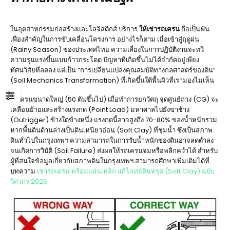
ในอุตสาหกรรมก่อสร้างและโลจิสติกส์ บริการ
ให้เช่ารถเครน
ถือเป็นฟัน
เฟืองสำคัญในการขับเคลื่อนโครงการ อย่างไรก็ตาม เมื่อเข้าสู่ฤดูฝน
(Rainy Season) ของประเทศไทย ความเสี่ยงในการปฏิบัติงานจะทวี
ความรุนแรงขึ้นแบบก้าวกระโดด ปัญหาที่เกิดขึ้นไม่ได้จำกัดอยู่เพียง
ทัศนวิสัยที่ลดลง แต่เป็น “การเปลี่ยนแปลงคุณสมบัติทางกลศาสตร์ของดิน”
(Soil Mechanics Transformation) ที่เกิดขึ้นใต้พื้นผิวที่เรามองไม่เห็น
รถเครนขนาดใหญ่ (50 ตันขึ้นไป) เมื่อทำการยกวัตถุ จุดศูนย์ถ่วง (CG) จะ
เคลื่อนย้ายและสร้างแรงกด (Point Load) มหาศาลไปยังขาช้าง
(Outrigger) ข้างใดข้างหนึ่ง แรงกดนี้อาจสูงถึง 70-80% ของน้ำหนักรวม
หากพื้นดินด้านล่างเป็นดินเหนียวอ่อน (Soft Clay) ที่ชุ่มน้ำ ซึ่งเป็นสภาพ
ดินทั่วไปในกรุงเทพฯ ความสามารถในการรับน้ำหนักของดินอาจลดต่ำลง
จนเกิดการวิบัติ (Soil Failure) ส่งผลให้รถเครนจมหรือพลิกคว่ำได้ สำหรับ
ผู้ที่สนใจข้อมูลเกี่ยวกับสภาพดินในกรุงเทพฯ สามารถศึกษาเพิ่มเติมได้ที่
บทความ
เช่ารถเครน พร้อมแผ่นเหล็ก แก้โจทย์ดินทรุด (Soft Clay) ฉบับ
วิศวกร 2026