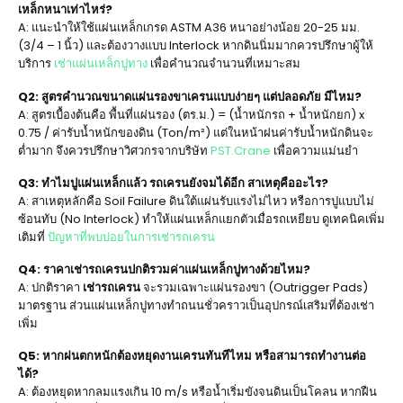
เหล็กหนาเท่าไหร่?
A: แนะนำให้ใช้แผ่นเหล็กเกรด ASTM A36 หนาอย่างน้อย 20-25 มม.
(3/4 – 1 นิ้ว) และต้องวางแบบ Interlock หากดินนิ่มมากควรปรึกษาผู้ให้
บริการ
เช่าแผ่นเหล็กปูทาง
เพื่อคำนวณจำนวนที่เหมาะสม
Q2: สูตรคำนวณขนาดแผ่นรองขาเครนแบบง่ายๆ แต่ปลอดภัย มีไหม?
A: สูตรเบื้องต้นคือ พื้นที่แผ่นรอง (ตร.ม.) = (น้ำหนักรถ + น้ำหนักยก) x
0.75 / ค่ารับน้ำหนักของดิน (Ton/m²) แต่ในหน้าฝนค่ารับน้ำหนักดินจะ
ต่ำมาก จึงควรปรึกษาวิศวกรจากบริษัท
PST.Crane
เพื่อความแม่นยำ
Q3: ทำไมปูแผ่นเหล็กแล้ว รถเครนยังจมได้อีก สาเหตุคืออะไร?
A: สาเหตุหลักคือ Soil Failure ดินใต้แผ่นรับแรงไม่ไหว หรือการปูแบบไม่
ซ้อนทับ (No Interlock) ทำให้แผ่นเหล็กแยกตัวเมื่อรถเหยียบ ดูเทคนิคเพิ่ม
เติมที่
ปัญหาที่พบบ่อยในการเช่ารถเครน
Q4: ราคาเช่ารถเครนปกติรวมค่าแผ่นเหล็กปูทางด้วยไหม?
A: ปกติราคา
เช่ารถเครน
จะรวมเฉพาะแผ่นรองขา (Outrigger Pads)
มาตรฐาน ส่วนแผ่นเหล็กปูทางทำถนนชั่วคราวเป็นอุปกรณ์เสริมที่ต้องเช่า
เพิ่ม
Q5: หากฝนตกหนักต้องหยุดงานเครนทันทีไหม หรือสามารถทำงานต่อ
ได้?
A: ต้องหยุดหากลมแรงเกิน 10 m/s หรือน้ำเริ่มขังจนดินเป็นโคลน หากฝืน