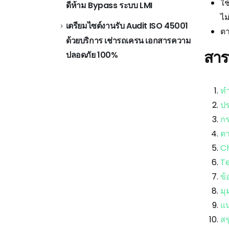
ใช
ดีห้าม Bypass ระบบ LMI
ไม
เตรียมไซต์งานรับ Audit ISO 45001
ตา
ด้วยบริการ เช่ารถเครน เอกสารความ
สาร
ปลอดภัย 100%
ทำ
ปร
กร
ตา
Ch
Te
ข้
มุ
แน
สร