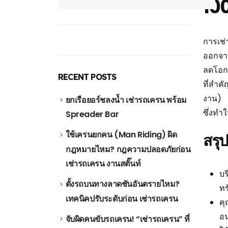
100
การเช่
ออกจา
ลดโอกา
RECENT POSTS
ที่สำค
งาน)
ยกเรือยอร์ชลงน้ำ เช่ารถเครน พร้อม
ซึ่งทำ
Spreader Bar
ใช้เครนยกคน (Man Riding) ผิด
สรุ
กฎหมายไหม? กฎความปลอดภัยก่อน
เช่ารถเครน งานสตั๊นท์
บร
ตั้งรถบนทางลาดชันอันตรายไหม?
ทร
เทคนิคปรับระดับก่อน เช่ารถเครน
คุ
อน
จับผิดคนขับรถเครน! “เช่ารถเครน” ที่