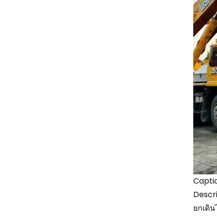
Captio
Descri
ยกเดินไ