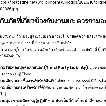
https://pstcrane.net/wp-content/uploads/2025/10/cra
83366.jpg
กันภัยที่เกี่ยวข้องกับงานยก: ควรถามอ
“มีประกัน” ถ้าไม่ระบุรายละเอียด อาจยังไม่ช่วยลดความเสี่ยงจริง 
ุม “ใคร” “อะไร” “เมื่อไร” และ “วงเงินเท่าไร”
วไป งานยก/การใช้รถเครนมักเกี่ยวข้องกับแนวคำถามต่อไปนี้ (
อใช้ตัดสินใจ):
ามรับผิดต่อบุคคลภายนอก (Third‑Party Liability)
: คุ้มครอง
มจากการปฏิบัติงาน
ามเสียหายต่อชิ้นงาน/ทรัพย์สินที่กำลังยก
: บางกรมธรรม์มีเงื่อนไ
ามเสียหายต่อเครื่องจักร/ตัวรถ
: ช่วยลดข้อพิพาทว่าใครต้องจ่ายเม
ะไร)
ามคุ้มครองพนักงาน/ผู้ปฏิบัติงาน
: ประเด็นนี้มักเป็นหน้าที่ของน