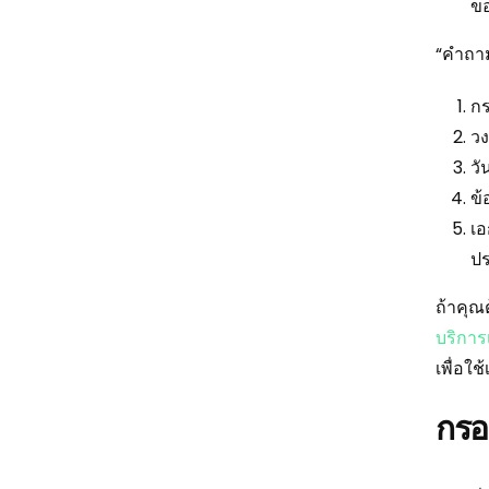
ข
“คำถาม
กร
วง
วั
ข้
เอ
ปร
ถ้าคุณ
บริการ
เพื่อใ
กรอ