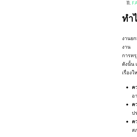
F
ทำไ
งานยกม
งาน
การทรุ
ดังนั้
เรื่องใ
คว
อา
คว
ปร
คว
สภ