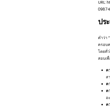
URL: 
09874
ประ
คำว่า 
ครอบคล
โดยทั่
สอบเพื่
คว
สา
คว
คว
อ
คว