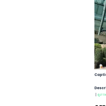
Capti
Descr
|
ดูภา