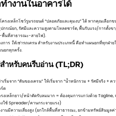
้าทำงานในอาคารได้
ครงเหล็กโชว์รูมรถยนต์ “ปลอดภัยและคุมงบ” ได้ หากคุณเลือกขนา
ุปกรณ์ยก, รัศมีและความสูงตามโหลดชาร์ต, พื้นรับแรง/การตั้งขา
พื้นที่สาธารณะ-สายไฟ).
องการ
ให้เช่ารถเครน
สำหรับงานประเภทนี้ คือทำแผนยกที่ทุกฝ่าย
อนยกทุกครั้ง.
ปสำหรับคนรีบอ่าน (TL;DR)
่าเริ่มจาก “ตันของเครน” ให้เริ่มจาก “น้ำหนักรวม + รัศมีจริง + ค
ร์ต
รงเหล็กยาว/หน้าตัดรับลมมาก = ต้องคุมการแกว่งด้วย Tagline, จุ
องใช้ Spreader/คานกระจายแรง)
างานมีความเสี่ยงสูง (ยกใกล้พื้นที่สาธารณะ, ยกข้ามทรัพย์สินมูลค่