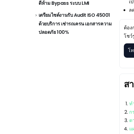
เป
ดีห้าม Bypass ระบบ LMI
ลด
เตรียมไซต์งานรับ Audit ISO 45001
ด้วยบริการ เช่ารถเครน เอกสารความ
ต้อง
ปลอดภัย 100%
โชว์
โท
สา
ท
ก
ตา
แผ