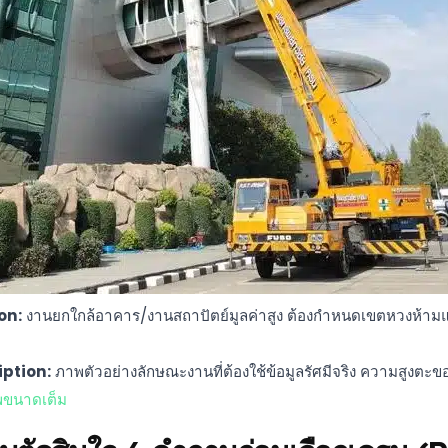
on:
งานยกใกล้อาคาร/งานสถาปัตย์มูลค่าสูง ต้องกำหนดเขตหวงห้ามแล
iption:
ภาพตัวอย่างลักษณะงานที่ต้องใช้ข้อมูลรัศมีจริง ความสูงตะ
พขนาดเต็ม