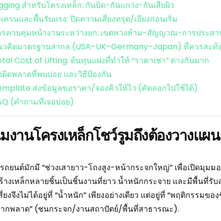
gging สำหรับโครงเหล็ก: กันบิด-กันแกว่ง-กันเสียผิว
้งเครนและพื้นรับแรง: ปิดความเสี่ยงทรุด/เอียงก่อนเริ่ม
ารควบคุมหน้างานระหว่างยก: เขตหวงห้าม-สัญญาณ-การประสานท
นวคิดมาตรฐานสากล (USA–UK–Germany–Japan) ที่ควรสะท
tal Cost of Lifting: ต้นทุนแฝงที่ทำให้ “ราคาเช่า” ต่างกันมาก
อผิดพลาดที่พบบ่อย และวิธีป้องกัน
mplate ส่งข้อมูลขอราคา/จองคิวให้ไว (คัดลอกไปใช้ได้)
Q (คำถามที่เจอบ่อย)
มงานโครงเหล็กโชว์รูมถึงต้องวางแผน
มรถยนต์มักมี “ช่วงเสายาว-โถงสูง-หน้ากระจกใหญ่” เพื่อเปิดมุมม
้างเหล็กหลายชิ้นเป็นชิ้นงานที่ยาว น้ำหนักกระจาย และมีพื้นที่ร
่ยงจึงไม่ได้อยู่ที่ “น้ำหนัก” เพียงอย่างเดียว แต่อยู่ที่ “พฤติกร
ากพลาด” (ชนกระจก/งานสถาปัตย์/พื้นที่สาธารณะ).