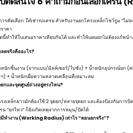
บตัดสินใจ 6 คำถามก่อนเลือกเครน (
้การคัดเลือก
ให้เช่ารถเครน
สำหรับงานยกโครงเหล็กโชว์รูม “ไม่ห
ยราคา
ดนี้ทำให้ใบเสนอราคาเทียบกันได้ และทำให้แผนยกไม่ต้องแก้หน้า
ลดจริงคืออะไร?
ำหนักชิ้นงาน (จากแบบ/มิลล์เซอร์/ใบชั่ง) + น้ำหนักอุปกรณ์ยก (ส
ฯ) + น้ำหนักเผื่อความคลาดเคลื่อนที่เหมาะสม
ดยกและจุดศูนย์ถ่วงอยู่ตรงไหน?
รงเหล็กยาวมักต้องใช้ 2 จุดยก/หลายจุดยก และต้องป้องกันการบิด (
รน “ยกไหว” ก็ยังเกิดเหตุจากการหมุน/ปัดได้
ศมีทำงาน (Working Radius) เท่าไร “ตอนยกจริง”?