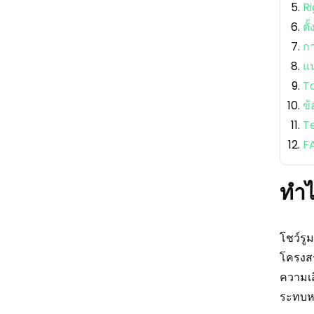
Ri
ตั
ก
แ
To
ข้
Te
FA
ทำไ
โชว์รู
โครงสร
ความเสี
ระทบห