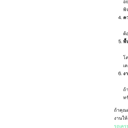
อย
พิ
คว
ต้
พื
โค
เค
งา
ถ้
ทร
ถ้าคุณ
งานให้
รถเครน