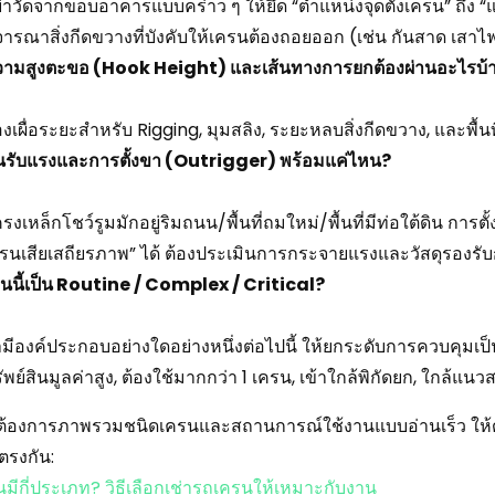
่าวัดจากขอบอาคารแบบคร่าว ๆ ให้ยึด “ตำแหน่งจุดตั้งเครน” ถึง “แ
จารณาสิ่งกีดขวางที่บังคับให้เครนต้องถอยออก (เช่น กันสาด เสาไ
ามสูงตะขอ (Hook Height) และเส้นทางการยกต้องผ่านอะไรบ้
องเผื่อระยะสำหรับ Rigging, มุมสลิง, ระยะหลบสิ่งกีดขวาง, และพื้น
้นรับแรงและการตั้งขา (Outrigger) พร้อมแค่ไหน?
รงเหล็กโชว์รูมมักอยู่ริมถนน/พื้นที่ถมใหม่/พื้นที่มีท่อใต้ดิน การต
รนเสียเสถียรภาพ” ได้ ต้องประเมินการกระจายแรงและวัสดุรองรับ
นนี้เป็น Routine / Complex / Critical?
ามีองค์ประกอบอย่างใดอย่างหนึ่งต่อไปนี้ ให้ยกระดับการควบคุมเป็น
ัพย์สินมูลค่าสูง, ต้องใช้มากกว่า 1 เครน, เข้าใกล้พิกัดยก, ใกล้แน
ต้องการภาพรวมชนิดเครนและสถานการณ์ใช้งานแบบอ่านเร็ว ให้ด
ตรงกัน:
มีกี่ประเภท? วิธีเลือกเช่ารถเครนให้เหมาะกับงาน