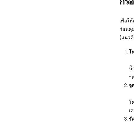
กรอ
เพื่อให
ก่อนคุ
(แนวคิ
โห
น้
ฯล
จุ
โค
เค
รั