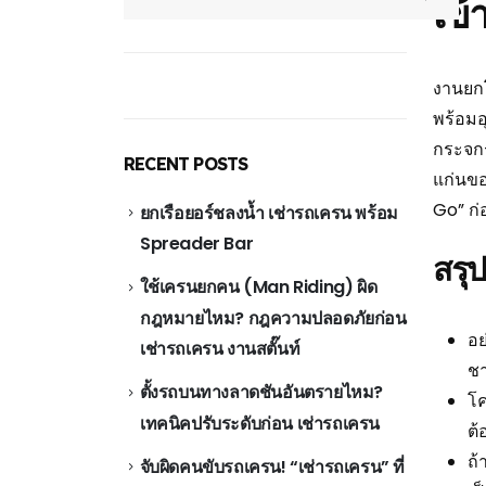
เข
งานยกโ
พร้อมอ
กระจก-
RECENT POSTS
แก่นข
Go” ก่
ยกเรือยอร์ชลงน้ำ เช่ารถเครน พร้อม
Spreader Bar
สรุ
ใช้เครนยกคน (Man Riding) ผิด
กฎหมายไหม? กฎความปลอดภัยก่อน
อย
เช่ารถเครน งานสตั๊นท์
ชา
ตั้งรถบนทางลาดชันอันตรายไหม?
โค
เทคนิคปรับระดับก่อน เช่ารถเครน
ต้
ถ้
จับผิดคนขับรถเครน! “เช่ารถเครน” ที่