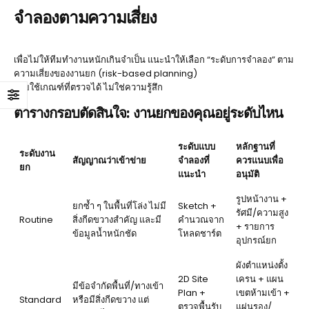
จำลองตามความเสี่ยง
เพื่อไม่ให้ทีมทำงานหนักเกินจำเป็น แนะนำให้เลือก “ระดับการจำลอง” ตาม
ความเสี่ยงของงานยก (risk-based planning)
โดยใช้เกณฑ์ที่ตรวจได้ ไม่ใช่ความรู้สึก
ตารางกรอบตัดสินใจ: งานยกของคุณอยู่ระดับไหน
ระดับแบบ
หลักฐานที่
ระดับงาน
สัญญาณว่าเข้าข่าย
จำลองที่
ควรแนบเพื่อ
ยก
แนะนำ
อนุมัติ
รูปหน้างาน +
ยกซ้ำ ๆ ในพื้นที่โล่ง ไม่มี
Sketch +
รัศมี/ความสูง
Routine
สิ่งกีดขวางสำคัญ และมี
คำนวณจาก
+ รายการ
ข้อมูลน้ำหนักชัด
โหลดชาร์ต
อุปกรณ์ยก
ผังตำแหน่งตั้ง
2D Site
เครน + แผน
มีข้อจำกัดพื้นที่/ทางเข้า
Plan +
เขตห้ามเข้า +
Standard
หรือมีสิ่งกีดขวาง แต่
ตรวจพื้นรับ
แผ่นรอง/