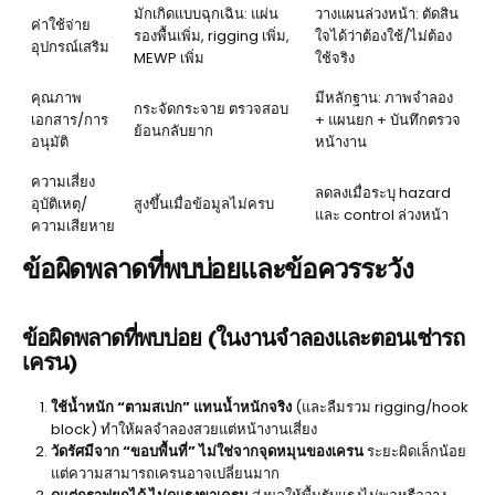
มักเกิดแบบฉุกเฉิน: แผ่น
วางแผนล่วงหน้า: ตัดสิน
ค่าใช้จ่าย
รองพื้นเพิ่ม, rigging เพิ่ม,
ใจได้ว่าต้องใช้/ไม่ต้อง
อุปกรณ์เสริม
MEWP เพิ่ม
ใช้จริง
คุณภาพ
มีหลักฐาน: ภาพจำลอง
กระจัดกระจาย ตรวจสอบ
เอกสาร/การ
+ แผนยก + บันทึกตรวจ
ย้อนกลับยาก
อนุมัติ
หน้างาน
ความเสี่ยง
ลดลงเมื่อระบุ hazard
อุบัติเหตุ/
สูงขึ้นเมื่อข้อมูลไม่ครบ
และ control ล่วงหน้า
ความเสียหาย
ข้อผิดพลาดที่พบบ่อยและข้อควรระวัง
ข้อผิดพลาดที่พบบ่อย (ในงานจำลองและตอนเช่ารถ
เครน)
ใช้น้ำหนัก “ตามสเปก” แทนน้ำหนักจริง
(และลืมรวม rigging/hook
block) ทำให้ผลจำลองสวยแต่หน้างานเสี่ยง
วัดรัศมีจาก “ขอบพื้นที่” ไม่ใช่จากจุดหมุนของเครน
ระยะผิดเล็กน้อย
แต่ความสามารถเครนอาจเปลี่ยนมาก