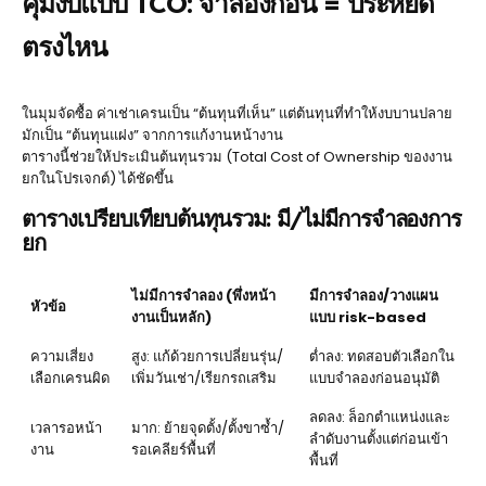
คุมงบแบบ TCO: จำลองก่อน = ประหยัด
ตรงไหน
ในมุมจัดซื้อ ค่าเช่าเครนเป็น “ต้นทุนที่เห็น” แต่ต้นทุนที่ทำให้งบบานปลาย
มักเป็น “ต้นทุนแฝง” จากการแก้งานหน้างาน
ตารางนี้ช่วยให้ประเมินต้นทุนรวม (Total Cost of Ownership ของงาน
ยกในโปรเจกต์) ได้ชัดขึ้น
ตารางเปรียบเทียบต้นทุนรวม: มี/ไม่มีการจำลองการ
ยก
ไม่มีการจำลอง (พึ่งหน้า
มีการจำลอง/วางแผน
หัวข้อ
งานเป็นหลัก)
แบบ risk-based
ความเสี่ยง
สูง: แก้ด้วยการเปลี่ยนรุ่น/
ต่ำลง: ทดสอบตัวเลือกใน
เลือกเครนผิด
เพิ่มวันเช่า/เรียกรถเสริม
แบบจำลองก่อนอนุมัติ
ลดลง: ล็อกตำแหน่งและ
เวลารอหน้า
มาก: ย้ายจุดตั้ง/ตั้งขาซ้ำ/
ลำดับงานตั้งแต่ก่อนเข้า
งาน
รอเคลียร์พื้นที่
พื้นที่