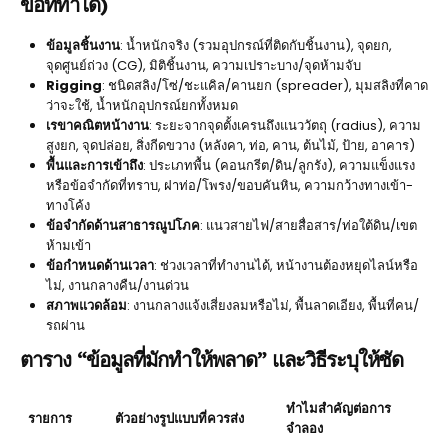
ข้อที่ทำได้)
ข้อมูลชิ้นงาน
: น้ำหนักจริง (รวมอุปกรณ์ที่ติดกับชิ้นงาน), จุดยก,
จุดศูนย์ถ่วง (CG), มิติชิ้นงาน, ความเปราะบาง/จุดห้ามจับ
Rigging
: ชนิดสลิง/โซ่/ชะแคิล/คานยก (spreader), มุมสลิงที่คาด
ว่าจะใช้, น้ำหนักอุปกรณ์ยกทั้งหมด
เรขาคณิตหน้างาน
: ระยะจากจุดตั้งเครนถึงแนววัตถุ (radius), ความ
สูงยก, จุดปล่อย, สิ่งกีดขวาง (หลังคา, ท่อ, คาน, ต้นไม้, ป้าย, อาคาร)
พื้นและการเข้าถึง
: ประเภทพื้น (คอนกรีต/ดิน/ลูกรัง), ความแข็งแรง
หรือข้อจำกัดที่ทราบ, ฝาท่อ/โพรง/ขอบคันหิน, ความกว้างทางเข้า-
ทางโค้ง
ข้อจำกัดด้านสาธารณูปโภค
: แนวสายไฟ/สายสื่อสาร/ท่อใต้ดิน/เขต
ห้ามเข้า
ข้อกำหนดด้านเวลา
: ช่วงเวลาที่ทำงานได้, หน้างานต้องหยุดไลน์หรือ
ไม่, งานกลางคืน/งานด่วน
สภาพแวดล้อม
: งานกลางแจ้งเสี่ยงลมหรือไม่, พื้นลาดเอียง, พื้นที่คน/
รถผ่าน
ตาราง “ข้อมูลที่มักทำให้พลาด” และวิธีระบุให้ชัด
ทำไมสำคัญต่อการ
รายการ
ตัวอย่างรูปแบบที่ควรส่ง
จำลอง