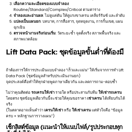
เลือกความละเอียดของแบบจำลอง
:
Routine/Standard/Complex/Critical ตามตาราง
จำลองและอ่านผล
: ไม่ดูแค่ตัน ให้ดูแรงขาเครน เคลียร์รันซ์ และลำดับ
แปลงเป็นแผนยก
: บทบาท, การสื่อสาร, จุดหยุดงาน, การกั้นเขต, แผน
ฉุกเฉิน
ตรวจหน้างานจริงก่อนเริ่ม
: วัดระยะซ้ำ จุดตั้งจริง สภาพพื้นจริง และ
สภาพแวดล้อม
Lift Data Pack: ชุดข้อมูลขั้นต่ำที่ต้องมี
ถ้าต้องการให้การประเมินแบบจำลอง “เร็วและแม่น” ให้เริ่มจากการทำ Lift
Data Pack (ชุดข้อมูลสำหรับประเมินงานยก)
จุดประสงค์คือทำให้ทุกฝ่ายพูดภาษาเดียวกัน และลดการถาม-ตอบซ้ำ
ไม่ว่าคุณติดต่อ
รถเครนให้เช่า
รายใด หรือประสานกับทีม
ให้เช่ารถเครน
โดยตรง ชุดข้อมูลเดียวกันนี้จะช่วยให้คุณขอราคา
เช่าเครน
ได้เทียบกันได้
จริง
(ในตลาดอาจเห็นคำว่า
เครนให้เช่า
หรือ
ให้เช่าเครน
แต่หัวใจคือ “ข้อมูล
ครบ + หลักฐานการวางแผน”)
เช็กลิสต์ข้อมูล (แนะนำให้แนบไฟล์/รูปประกอบทุก