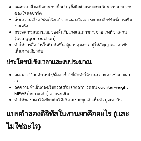
ลดความเสี่ยงเลือกเครนเล็กเกิน/ตั้งผิดตำแหน่งจนเกินความสามารถ
ของโหลดชาร์ต
เห็นความเสี่ยง “ชน/เฉี่ยว” จากแนวสวิงและระยะเคลียร์รันซ์ก่อนเริ่ม
งานจริง
ตรวจความเหมาะสมของพื้นรับแรงและการกระจายแรงที่ขาเครน
(outrigger reaction)
ทำให้การสื่อสารในทีมชัดขึ้น: ผู้ควบคุมงาน–ผู้ให้สัญญาณ–คนขับ
เห็นภาพเดียวกัน
ประโยชน์เชิงเวลาและงบประมาณ
ลดเวลา “ย้ายตำแหน่ง/ตั้งขาซ้ำ” ที่มักทำให้บานปลายค่าเช่าและค่า
OT
ลดความจำเป็นต้องเรียกรถเสริม (รถลาก, รถขน counterweight,
MEWP/รถกระเช้า) แบบฉุกเฉิน
ทำให้ขอราคาได้เทียบกันได้จริง เพราะทุกเจ้าเห็นข้อมูลเท่ากัน
แบบจำลองดิจิทัลในงานยกคืออะไร (และ
ไม่ใช่อะไร)