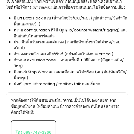
ใช้เช็กลิสต์นี้เป็น “เกณฑ์ผ่านขั้นต่ำ” ก่อนอนุมัติและนัดคิวเครนเข้าหน้า
ไซต์ เพื่อให้การ
เช่ารถเครน
เป็นการซื้อความแน่นอน ไม่ใช่ซื้อความเสี่ยง
มี Lift Data Pack ครบ (น้ำหนักจริง/CG/ระยะ/รูปหน้างาน/ข้อจำกัด
พื้นและทางเข้า)
ทราบ configuration ที่ใช้ (บูม/jib/counterweight/rigging) และ
ยืนยันกับโหลดชาร์ตแล้ว
ประเมินพื้นรับแรงและแผ่นรอง (รวมข้อห้ามตั้งขาใกล้ฝาท่อ/ขอบ
สโลป)
จำลองแนวสวิงและเคลียร์รันซ์ (อย่างน้อยในจังหวะ critical)
กำหนด exclusion zone + คนคุมพื้นที่ + วิธีสื่อสาร (สัญญาณมือ/
วิทยุ)
มีเกณฑ์ Stop Work และแผนเมื่อสภาพไม่พร้อม (ลม/ฝน/ทัศนวิสัย/
พื้นทรุด)
นัดทำ pre-lift meeting / toolbox talk ก่อนเริ่มยก
หากต้องการให้ทีมช่วยประเมิน “ความเป็นไปได้ของงานยก” จาก
ข้อมูลหน้างาน (พร้อมคำแนะนำว่าควรจำลองระดับไหน) สามารถ
ติดต่อได้ทันที:
โทร 098-748-3366