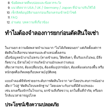
ข้อผิดพลาดที่พบบ่อยและข้อควรระวัง
แนวคิดจาก USA / UK / Germany / Japan ที่นำมาปรับใช้ได้
เช็กลิสต์อนุมัติงานยกก่อนเรียกเครนเข้าหน้าไซต์
FAQ
อ่านต่อ: บทความที่เกี่ยวข้อง
ทำไมต้องจำลองการยกก่อนตัดสินใจเช่า
ในงานยก ความผิดพลาดจำนวนมาก “ไม่ได้เกิดตอนยก” แต่เกิดตั้งแต่การ
ตัดสินใจเลือกขนาดเครนและตำแหน่งตั้งเครน
เมื่อข้อมูลหน้างานไม่ครบ (ทางเข้าแคบ, ใต้หลังคา, พื้นรับแรงไม่พอ, มีสิ่ง
กีดขวาง, มีสายไฟ) การแก้หน้างานมักแพงกว่าเสมอ:
เสียเวลารอรถ, ต้องเปลี่ยนรุ่น, ต้องเพิ่มอุปกรณ์ยก, ต้องเพิ่มแผ่นรองพื้น หรือ
หนักสุดคือเกิดเหตุเกือบพลาด/อุบัติเหตุ
แบบจำลองดิจิทัลช่วยยกระดับการตัดสินใจจาก “เดาโดยประสบการณ์อย่าง
เดียว” ไปสู่ “ตัดสินใจบนหลักฐาน” โดยเฉพาะกับงานที่มีตัวแปรเยอะ
เช่น ยกเครื่องจักรในโรงงาน, ยกข้ามสิ่งกีดขวาง, ยกในพื้นที่จำกัด, หรือยก
ใกล้แนวสาธารณูปโภค
ประโยชน์เชิงความปลอดภัย