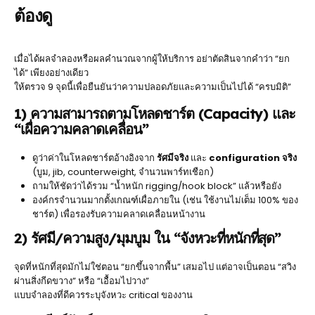
ต้องดู
เมื่อได้ผลจำลองหรือผลคำนวณจากผู้ให้บริการ อย่าตัดสินจากคำว่า “ยก
ได้” เพียงอย่างเดียว
ให้ตรวจ 9 จุดนี้เพื่อยืนยันว่าความปลอดภัยและความเป็นไปได้ “ครบมิติ”
1) ความสามารถตามโหลดชาร์ต (Capacity) และ
“เผื่อความคลาดเคลื่อน”
ดูว่าค่าในโหลดชาร์ตอ้างอิงจาก
รัศมีจริง
และ
configuration จริง
(บูม, jib, counterweight, จำนวนพาร์ทเชือก)
ถามให้ชัดว่าได้รวม “น้ำหนัก rigging/hook block” แล้วหรือยัง
องค์กรจำนวนมากตั้งเกณฑ์เผื่อภายใน (เช่น ใช้งานไม่เต็ม 100% ของ
ชาร์ต) เพื่อรองรับความคลาดเคลื่อนหน้างาน
2) รัศมี/ความสูง/มุมบูม ใน “จังหวะที่หนักที่สุด”
จุดที่หนักที่สุดมักไม่ใช่ตอน “ยกขึ้นจากพื้น” เสมอไป แต่อาจเป็นตอน “สวิง
ผ่านสิ่งกีดขวาง” หรือ “เอื้อมไปวาง”
แบบจำลองที่ดีควรระบุจังหวะ critical ของงาน