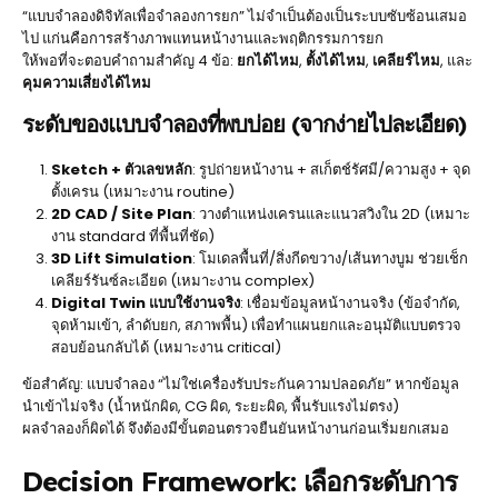
“แบบจำลองดิจิทัลเพื่อจำลองการยก” ไม่จำเป็นต้องเป็นระบบซับซ้อนเสมอ
ไป แก่นคือการสร้างภาพแทนหน้างานและพฤติกรรมการยก
ให้พอที่จะตอบคำถามสำคัญ 4 ข้อ:
ยกได้ไหม
,
ตั้งได้ไหม
,
เคลียร์ไหม
, และ
คุมความเสี่ยงได้ไหม
ระดับของแบบจำลองที่พบบ่อย (จากง่ายไปละเอียด)
Sketch + ตัวเลขหลัก
: รูปถ่ายหน้างาน + สเก็ตช์รัศมี/ความสูง + จุด
ตั้งเครน (เหมาะงาน routine)
2D CAD / Site Plan
: วางตำแหน่งเครนและแนวสวิงใน 2D (เหมาะ
งาน standard ที่พื้นที่ชัด)
3D Lift Simulation
: โมเดลพื้นที่/สิ่งกีดขวาง/เส้นทางบูม ช่วยเช็ก
เคลียร์รันซ์ละเอียด (เหมาะงาน complex)
Digital Twin แบบใช้งานจริง
: เชื่อมข้อมูลหน้างานจริง (ข้อจำกัด,
จุดห้ามเข้า, ลำดับยก, สภาพพื้น) เพื่อทำแผนยกและอนุมัติแบบตรวจ
สอบย้อนกลับได้ (เหมาะงาน critical)
ข้อสำคัญ: แบบจำลอง “ไม่ใช่เครื่องรับประกันความปลอดภัย” หากข้อมูล
นำเข้าไม่จริง (น้ำหนักผิด, CG ผิด, ระยะผิด, พื้นรับแรงไม่ตรง)
ผลจำลองก็ผิดได้ จึงต้องมีขั้นตอนตรวจยืนยันหน้างานก่อนเริ่มยกเสมอ
Decision Framework: เลือกระดับการ