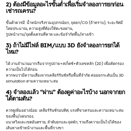
2) ต้องมีข้อมูลอะไรขั้นต่ำเพื่อเริ่มจำลองการยกก่อน
เช่ารถเครน?
ขั้นต่ำควรมี: น้ำหนักจริงรวมอุปกรณ์ยก, จุดยก/CG (ถ้าทราบ), ระยะรัศมี
โดยประมาณ, ความสูงที่ต้องให้ตะขอผ่าน,
รูปหน้างาน/จุดตั้งเครนที่คาด และข้อจำกัดพื้น/ทางเข้า
3) ถ้าไม่มีไฟล์ BIM/แบบ 3D ยังจำลองการยกได้
ไหม?
ได้ งานจำนวนมากเริ่มจากรูปถ่าย+สเก็ตช์+ตัวเลขหลัก (2D) เพื่อคัดกรอง
ความเป็นไปได้ก่อน
หากพบว่ามีความเสี่ยงจากเคลียร์รันซ์หรือพื้นที่จำกัด ค่อยยกระดับเป็น 3D
simulation ตามความเหมาะสม
4) จำลองแล้ว “ผ่าน” ต้องดูค่าอะไรบ้าง นอกจากยก
ได้ตามตัน?
ควรดูเพิ่มอย่างน้อย: เคลียร์รันซ์รอบทิศ, แรงที่ขาเครนและความเหมาะสม
ของพื้น/แผ่นรอง,
แนวสวิงและเขตอันตราย, ลำดับยกและจุดพัก, รวมถึงความเป็นไปได้ของ
เส้นทางเข้าหน้างานและพื้นที่กางขา