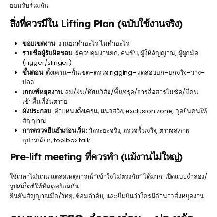
ยอมรับร่วมกัน
สิ่งที่ควรมีใน Lifting Plan (ฉบับใช้งานจริง)
ขอบเขตงาน
: งานยกทำอะไร ไม่ทำอะไร
รายชื่อผู้รับผิดชอบ
: ผู้ควบคุมงานยก, คนขับ, ผู้ให้สัญญาณ, ผู้ผูกมัด
(rigger/slinger)
ขั้นตอน
: ตั้งเครน–กั้นเขต–ตรวจ rigging–ทดสอบยก–ยกจริง–วาง–
ปลด
เกณฑ์หยุดงาน
: ลม/ฝน/ทัศนวิสัย/พื้นทรุด/การสื่อสารไม่ชัด/มีคน
เข้าพื้นที่อันตราย
ผังประกอบ
: ตำแหน่งตั้งเครน, แนวสวิง, exclusion zone, จุดยืนคนให้
สัญญาณ
การตรวจยืนยันก่อนเริ่ม
: วัดระยะจริง, ตรวจพื้นจริง, ตรวจสภาพ
อุปกรณ์ยก, toolbox talk
Pre-lift meeting ที่ควรทำ (แม้งานไม่ใหญ่)
ใช้เวลาไม่นาน แต่ลดเหตุการณ์ “เข้าใจไม่ตรงกัน” ได้มาก: เปิดแบบจำลอง/
รูปสเก็ตช์ให้ทีมดูพร้อมกัน
ยืนยันสัญญาณมือ/วิทยุ, ซ้อมลำดับ, และยืนยันว่าใครมีอำนาจสั่งหยุดงาน