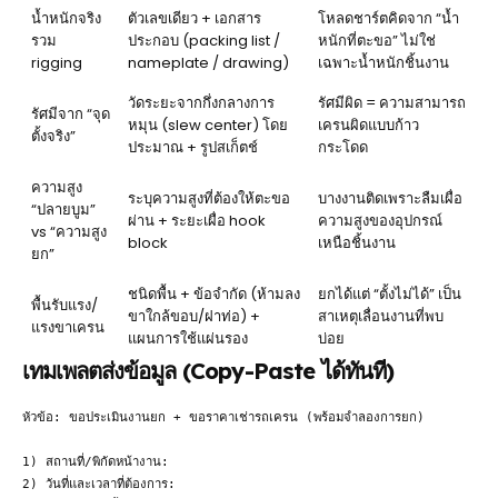
น้ำหนักจริง
ตัวเลขเดียว + เอกสาร
โหลดชาร์ตคิดจาก “น้ำ
รวม
ประกอบ (packing list /
หนักที่ตะขอ” ไม่ใช่
rigging
nameplate / drawing)
เฉพาะน้ำหนักชิ้นงาน
วัดระยะจากกึ่งกลางการ
รัศมีผิด = ความสามารถ
รัศมีจาก “จุด
หมุน (slew center) โดย
เครนผิดแบบก้าว
ตั้งจริง”
ประมาณ + รูปสเก็ตช์
กระโดด
ความสูง
ระบุความสูงที่ต้องให้ตะขอ
บางงานติดเพราะลืมเผื่อ
“ปลายบูม”
ผ่าน + ระยะเผื่อ hook
ความสูงของอุปกรณ์
vs “ความสูง
block
เหนือชิ้นงาน
ยก”
ชนิดพื้น + ข้อจำกัด (ห้ามลง
ยกได้แต่ “ตั้งไม่ได้” เป็น
พื้นรับแรง/
ขาใกล้ขอบ/ฝาท่อ) +
สาเหตุเลื่อนงานที่พบ
แรงขาเครน
แผนการใช้แผ่นรอง
บ่อย
เทมเพลตส่งข้อมูล (Copy-Paste ได้ทันที)
หัวข้อ: ขอประเมินงานยก + ขอราคาเช่ารถเครน (พร้อมจำลองการยก)

1) สถานที่/พิกัดหน้างาน:

2) วันที่และเวลาที่ต้องการ:
