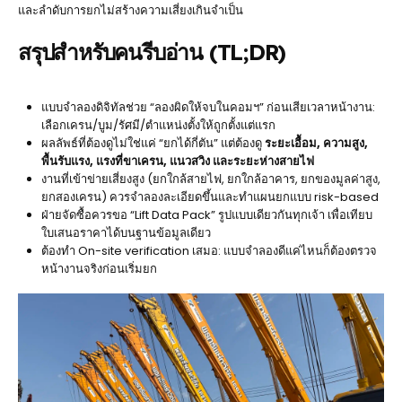
และลำดับการยกไม่สร้างความเสี่ยงเกินจำเป็น
สรุปสำหรับคนรีบอ่าน (TL;DR)
แบบจำลองดิจิทัลช่วย “ลองผิดให้จบในคอมฯ” ก่อนเสียเวลาหน้างาน:
เลือกเครน/บูม/รัศมี/ตำแหน่งตั้งให้ถูกตั้งแต่แรก
ผลลัพธ์ที่ต้องดูไม่ใช่แค่ “ยกได้กี่ตัน” แต่ต้องดู
ระยะเอื้อม, ความสูง,
พื้นรับแรง, แรงที่ขาเครน, แนวสวิง และระยะห่างสายไฟ
งานที่เข้าข่ายเสี่ยงสูง (ยกใกล้สายไฟ, ยกใกล้อาคาร, ยกของมูลค่าสูง,
ยกสองเครน) ควรจำลองละเอียดขึ้นและทำแผนยกแบบ risk-based
ฝ่ายจัดซื้อควรขอ “Lift Data Pack” รูปแบบเดียวกันทุกเจ้า เพื่อเทียบ
ใบเสนอราคาได้บนฐานข้อมูลเดียว
ต้องทำ On-site verification เสมอ: แบบจำลองดีแค่ไหนก็ต้องตรวจ
หน้างานจริงก่อนเริ่มยก