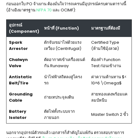
ก่อนออกใบ PO จ้างงาน ต้องมั่นใจว่ารถเครนมีอุปกรณ์ครบตามตารางนี้
(อ้างอิงมาตรฐาน
NFPA 70
และ OCIMF):
อุปกรณ์
หน้าที่ (Function)
มาตรฐานที่ต้องมี
(Component)
Spark
ดักจับเขม่าไฟด้วยแรง
Certified Type
Arrestor
เหวี่ยง (Centrifugal)
(ห้ามใช้มุ้งลวด)
Chalwyn
ตัดอากาศเข้าเครื่องยนต์
ต้องทำ Function
Valve
กัน Runaway
Test ก่อนเข้างาน
Antistatic
นำไฟฟ้าสถิตลงสู่โครง
ค่าความต้านทาน $<
Belt/Tire
รถ
10^6 \Omega$
Grounding
สายทองแดงพร้อมแค
ถ่ายเทประจุลงดิน
Cable
ลมป์หนีบ
Battery
ตัดไฟทั้งระบบจาก
Master Switch 2 ขั้ว
Isolator
ภายนอก
นอกจากอุปกรณ์ตัวรถแล้ว เอกสารก็สำคัญไม่แพ้กัน ตรวจสอบรายการ