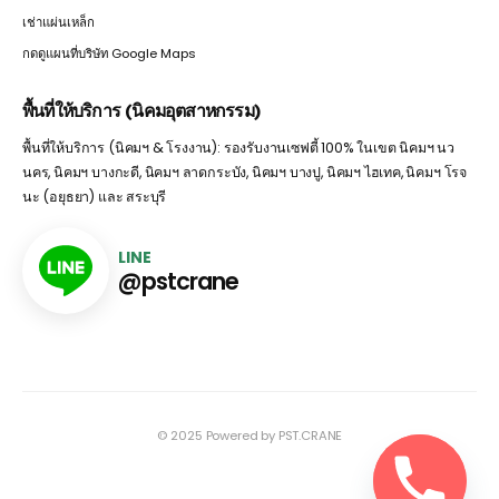
เช่าแผ่นเหล็ก
กดดูแผนที่บริษัท Google Maps
พื้นที่ให้บริการ (นิคมอุตสาหกรรม)
พื้นที่ให้บริการ (นิคมฯ & โรงงาน): รองรับงานเซฟตี้ 100% ในเขต นิคมฯ นว
นคร, นิคมฯ บางกะดี, นิคมฯ ลาดกระบัง, นิคมฯ บางปู, นิคมฯ ไฮเทค, นิคมฯ โรจ
นะ (อยุธยา) และ สระบุรี
LINE
@pstcrane
© 2025 Powered by PST.CRANE