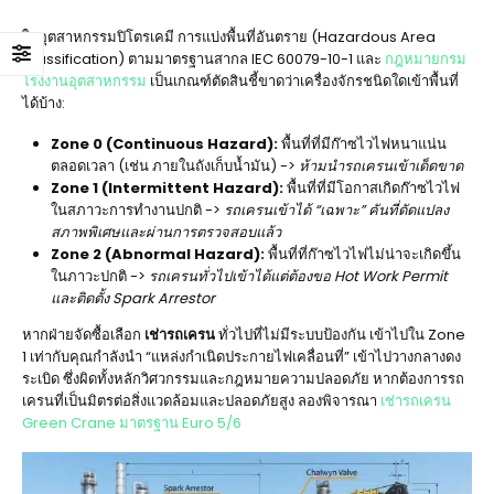
ในอุตสาหกรรมปิโตรเคมี การแบ่งพื้นที่อันตราย (Hazardous Area
Classification) ตามมาตรฐานสากล IEC 60079-10-1 และ
กฎหมายกรม
โรงงานอุตสาหกรรม
เป็นเกณฑ์ตัดสินชี้ขาดว่าเครื่องจักรชนิดใดเข้าพื้นที่
ได้บ้าง:
Zone 0 (Continuous Hazard):
พื้นที่ที่มีก๊าซไวไฟหนาแน่น
ตลอดเวลา (เช่น ภายในถังเก็บน้ำมัน) ->
ห้ามนำรถเครนเข้าเด็ดขาด
Zone 1 (Intermittent Hazard):
พื้นที่ที่มีโอกาสเกิดก๊าซไวไฟ
ในสภาวะการทำงานปกติ ->
รถเครนเข้าได้ “เฉพาะ” คันที่ดัดแปลง
สภาพพิเศษและผ่านการตรวจสอบแล้ว
Zone 2 (Abnormal Hazard):
พื้นที่ที่ก๊าซไวไฟไม่น่าจะเกิดขึ้น
ในภาวะปกติ ->
รถเครนทั่วไปเข้าได้แต่ต้องขอ Hot Work Permit
และติดตั้ง Spark Arrestor
หากฝ่ายจัดซื้อเลือก
เช่ารถเครน
ทั่วไปที่ไม่มีระบบป้องกัน เข้าไปใน Zone
1 เท่ากับคุณกำลังนำ “แหล่งกำเนิดประกายไฟเคลื่อนที่” เข้าไปวางกลางดง
ระเบิด ซึ่งผิดทั้งหลักวิศวกรรมและกฎหมายความปลอดภัย หากต้องการรถ
เครนที่เป็นมิตรต่อสิ่งแวดล้อมและปลอดภัยสูง ลองพิจารณา
เช่ารถเครน
Green Crane มาตรฐาน Euro 5/6