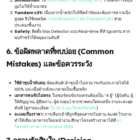
Simulation:
ใช้
แบบจำลองการยก (Lifting Sim)
วางแผนการหมุน
บูมไม่ให้ล้ำแนวท่อ
Tandem Lift:
เนื่องจากน้ำหนักใกล้ขีดจำกัดและต้องการความนิ่ง
สูงสุด จึงใช้เทคนิค
การยกด้วยเครน 2 คัน (Tandem Lift)
ช่วย
ประคองชิ้นงาน
Safety:
ติดตั้ง Gas Detector แบบ Real-time ที่หัวบูมเครน หาก
พบก๊าซรั่วให้หยุดงานทันที
6. ข้อผิดพลาดที่พบบ่อย (Common
Mistakes) และข้อควรระวัง
ใช้ผ้าชุบน้ำพันท่อ:
ผิดมหันต์! ผ้าชุบน้ำไม่สามารถกันประกายไฟได้
100% และเมื่อผ้าแห้งจะกลายเป็นเชื้อเพลิง
เอกสารคนขับไม่ตรง:
ใบเซอร์คนขับรถเครนต้องเป็น “4 ผู้” (ผู้บังคับ, ผู้
ให้สัญญาณ, ผู้ยึดเกาะ, ผู้ควบคุม) หากขาดคนใดคนหนึ่ง งานจะสะดุด
ทันที (ดูรายละเอียด:
ใบ ปจ.2 และใบเซอร์คนขับ
)
ละเลยเรื่องราคา:
การเลือกเจ้าที่ถูกที่สุดแตารถไม่ผ่าน Audit โรงงาน
ทำให้เสียเวลาหารถใหม่หน้างาน ศึกษาโครงสร้างราคาได้ที่
ผ่า
โครงสร้างราคา เช่ารถเครน 2569