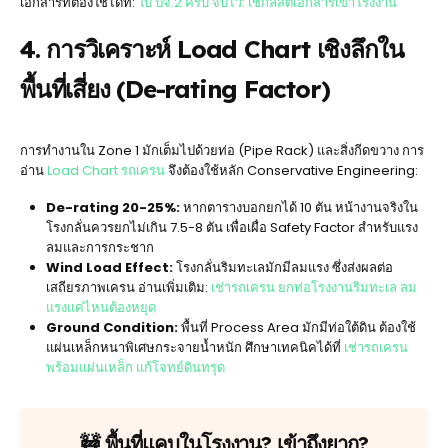
เอกสารที่ต้องใช้ได้ที่:
ใบ ปจ.2 ครบ จบไว: เช็กลิสต์เอกสารเข้าโรงงาน
4. การวิเคราะห์ Load Chart เชิงลึกใน
พื้นที่เสี่ยง (De-rating Factor)
การทำงานใน Zone 1 มักเต็มไปด้วยท่อ (Pipe Rack) และสิ่งกีดขวาง การ
อ่าน
Load Chart รถเครน
จึงต้องใช้หลัก Conservative Engineering:
De-rating 20-25%:
หากตารางบอกยกได้ 10 ตัน หน้างานจริงใน
โรงกลั่นควรยกไม่เกิน 7.5-8 ตัน เพื่อเผื่อ Safety Factor สำหรับแรง
ลมและการกระชาก
Wind Load Effect:
โรงกลั่นริมทะเลมักมีลมแรง ซึ่งส่งผลต่อ
เสถียรภาพเครน อ่านเพิ่มเติม:
เช่ารถเครน ยกท่อโรงงานริมทะเล ลม
แรงแค่ไหนต้องหยุด
Ground Condition:
พื้นที่ Process Area มักมีท่อใต้ดิน ต้องใช้
แผ่นเหล็กหนาพิเศษกระจายน้ำหนัก ศึกษาเทคนิคได้ที่
เช่ารถเครน
พร้อมแผ่นเหล็ก แก้โจทย์ดินทรุด
🚧 พื้นที่แคบในโรงงาน? เข้าถึงยาก?