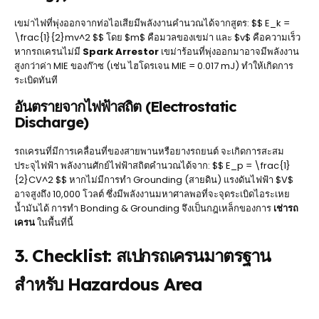
เขม่าไฟที่พุ่งออกจากท่อไอเสียมีพลังงานคำนวณได้จากสูตร: $$ E_k =
\frac{1}{2}mv^2 $$ โดย $m$ คือมวลของเขม่า และ $v$ คือความเร็ว
หากรถเครนไม่มี
Spark Arrestor
เขม่าร้อนที่พุ่งออกมาอาจมีพลังงาน
สูงกว่าค่า MIE ของก๊าซ (เช่น ไฮโดรเจน MIE = 0.017 mJ) ทำให้เกิดการ
ระเบิดทันที
อันตรายจากไฟฟ้าสถิต (Electrostatic
Discharge)
รถเครนที่มีการเคลื่อนที่ของสายพานหรือยางรถยนต์ จะเกิดการสะสม
ประจุไฟฟ้า พลังงานศักย์ไฟฟ้าสถิตคำนวณได้จาก: $$ E_p = \frac{1}
{2}CV^2 $$ หากไม่มีการทำ Grounding (สายดิน) แรงดันไฟฟ้า $V$
อาจสูงถึง 10,000 โวลต์ ซึ่งมีพลังงานมหาศาลพอที่จะจุดระเบิดไอระเหย
น้ำมันได้ การทำ Bonding & Grounding จึงเป็นกฎเหล็กของการ
เช่ารถ
เครน
ในพื้นที่นี้
3. Checklist: สเปกรถเครนมาตรฐาน
สำหรับ Hazardous Area