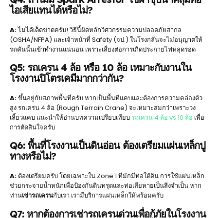
ไอเสียแทนได้หรือไม่?
A:
ไม่ได้เด็ดขาดครับ! วิธีนี้ผิดหลักวิศวกรรมความปลอดภัยสากล
(OSHA/NFPA) และเจ้าหน้าที่ Safety (จป.) ในโรงกลั่นจะไม่อนุญาตให้
รถคันนั้นเข้าทำงานแน่นอน เพราะเสี่ยงต่อการเกิดประกายไฟหลุดรอด
Q5: รถเครน 4 ล้อ หรือ 10 ล้อ เหมาะกับงานใน
โรงงานปิโตรเคมีมากกว่ากัน?
A:
ขึ้นอยู่กับสภาพพื้นที่ครับ หากเป็นพื้นที่แคบและต้องการความคล่องตัว
สูง รถเครน 4 ล้อ (Rough Terrain Crane) จะเหมาะสมกว่าเพราะวง
เลี้ยวแคบ แนะนำให้อ่านบทความเปรียบเทียบ
รถเครน 4 ล้อ vs 10 ล้อ
เพื่อ
การตัดสินใจครับ
Q6: พื้นที่โรงงานเป็นดินอ่อน ต้องเตรียมแผ่นเหล็กปู
ทางหรือไม่?
A:
ต้องเตรียมครับ โดยเฉพาะใน Zone 1 ที่มักมีท่อใต้ดิน การใช้แผ่นเหล็ก
ช่วยกระจายน้ำหนักเพื่อป้องกันดินทรุดและท่อเสียหายเป็นสิ่งจำเป็น หาก
ท่าน
เช่ารถเครน
กับเรา เรามีบริการแผ่นเหล็กให้พร้อมครับ
Q7: หากต้องการเช่ารถเครนด่วนเพื่อกู้ภัยในโรงงาน