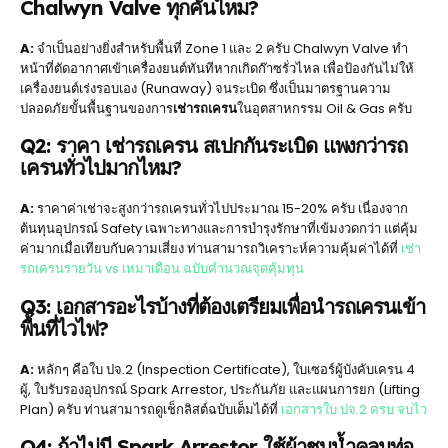
Chalwyn Valve ทุกคันไหม?
A:
จำเป็นอย่างยิ่งสำหรับพื้นที่ Zone 1 และ 2 ครับ Chalwyn Valve ทำ
หน้าที่ตัดอากาศเข้าเครื่องยนต์ทันทีหากเกิดก๊าซรั่วไหล เพื่อป้องกันไม่ให้
เครื่องยนต์เร่งรอบเอง (Runaway) จนระเบิด ซึ่งเป็นมาตรฐานความ
ปลอดภัยขั้นพื้นฐานของการ
เช่ารถเครน
ในอุตสาหกรรม Oil & Gas ครับ
Q2: ราคา เช่ารถเครน สเปกกันระเบิด แพงกว่ารถ
เครนทั่วไปมากไหม?
A:
ราคาค่าเช่าจะสูงกว่ารถเครนทั่วไปประมาณ 15-20% ครับ เนื่องจาก
ต้นทุนอุปกรณ์ Safety เฉพาะทางและการบำรุงรักษาที่เข้มงวดกว่า แต่คุ้ม
ค่ามากเมื่อเทียบกับความเสี่ยง ท่านสามารถวิเคราะห์ความคุ้มค่าได้ที่
เช่า
รถเครนรายวัน vs เหมาเดือน ฉบับคำนวณจุดคุ้มทุน
Q3: เอกสารอะไรบ้างที่ต้องเตรียมเพื่อนำรถเครนเข้า
พื้นที่ไวไฟ?
A:
หลักๆ คือใบ ปจ.2 (Inspection Certificate), ใบเซอร์ผู้บังคับเครน 4
ผู้, ใบรับรองอุปกรณ์ Spark Arrestor, ประกันภัย และแผนการยก (Lifting
Plan) ครับ ท่านสามารถดูเช็กลิสต์ฉบับเต็มได้ที่
เอกสารใบ ปจ.2 ครบ จบไว
Q4: ถ้าไม่มี Spark Arrestor ใช้ผ้าชุบน้ำคลุมท่อ