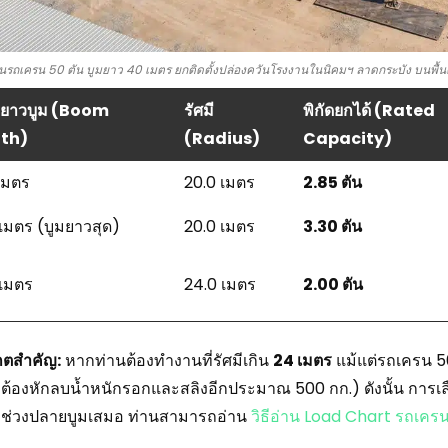
นรถเครน 50 ตัน บูมยาว 40 เมตร ยกติดตั้งปล่องควันโรงงานในนิคมฯ ลาดกระบัง บนพื้นดิ
ยาวบูม (Boom
รัศมี
พิกัดยกได้ (Rated
th)
(Radius)
Capacity)
เมตร
20.0 เมตร
2.85 ตัน
เมตร (บูมยาวสุด)
20.0 เมตร
3.30 ตัน
 เมตร
24.0 เมตร
2.00 ตัน
เกตสำคัญ:
หากท่านต้องทำงานที่รัศมีเกิน
24 เมตร
แม้แต่รถเครน 50
ต้องหักลบน้ำหนักรอกและสลิงอีกประมาณ 500 กก.) ดังนั้น การเ
 ช่วงปลายบูมเสมอ ท่านสามารถอ่าน
วิธีอ่าน Load Chart รถเคร