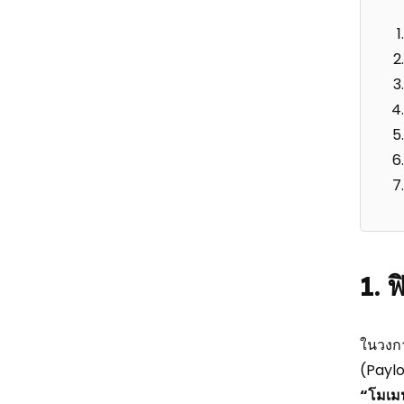
1. 
ในวงกา
(Paylo
“โมเม