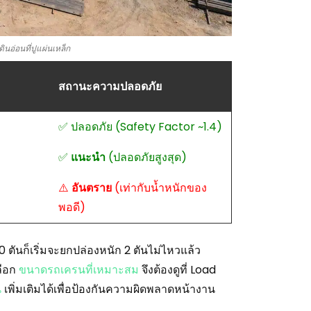
นอ่อนที่ปูแผ่นเหล็ก
สถานะความปลอดภัย
✅ ปลอดภัย (Safety Factor ~1.4)
✅
แนะนำ
(ปลอดภัยสูงสุด)
⚠️
อันตราย
(เท่ากับน้ำหนักของ
พอดี)
 ตันก็เริ่มจะยกปล่องหนัก 2 ตันไม่ไหวแล้ว
ลือก
ขนาดรถเครนที่เหมาะสม
จึงต้องดูที่ Load
น
เพิ่มเติมได้เพื่อป้องกันความผิดพลาดหน้างาน