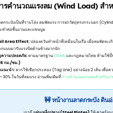
การคำนวณแรงลม (Wind Load) สำหรั
่ลาดกระบังเป็นที่ราบโล่ง ลมพัดแรง การยกวัตถุทรงกระบอก (Cylin
ระทำต่อชิ้นงานและแขนบูม
il Area Effect:
ปล่องควันทำหน้าที่เหมือนใบเรือ เมื่อลมพัดจะเกิ
กแบบมารับแรงบิดด้านข้างมากนัก
ฎความปลอดภัย:
ตามมาตรฐาน
OSHA
และกฎหมายไทย ห้ามใช้ปั้น
6 กม./ชม.)
อแนะนำ:
ควรใช้เชือกประคอง (Tag Line) อย่างน้อย 2 เส้น เพื่
-30% ในวันที่ลมแรง อ่านเพิ่มเติมที่
การคำนวณแรงลมสำหรับงา
🚧 หน้างานลาดกระบัง ดินอ
เรามี
แผ่นเหล็กปูทาง (Steel Plates)
ให้เช่าพร้อมร