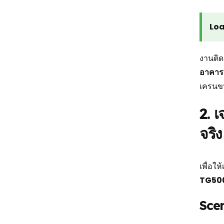
Loa
งานติด
อาคาร
เครนขน
2. 
จริง
เพื่อใ
TG50
Scen