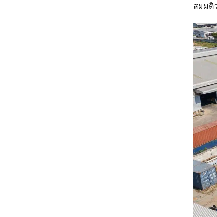
สมมติ