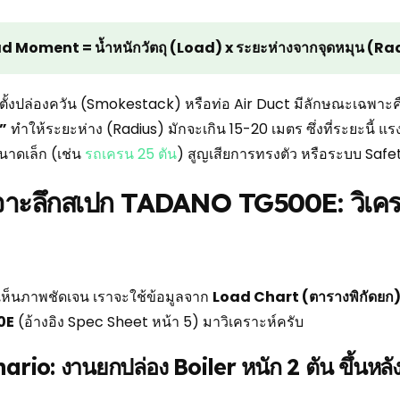
d Moment = น้ำหนักวัตถุ (Load) x ระยะห่างจากจุดหมุน (Ra
ตั้งปล่องควัน (Smokestack) หรือท่อ Air Duct มีลักษณะเฉพาะ
”
ทำให้ระยะห่าง (Radius) มักจะเกิน 15-20 เมตร ซึ่งที่ระยะนี้
าดเล็ก (เช่น
รถเครน 25 ตัน
) สูญเสียการทรงตัว หรือระบบ Safet
เจาะลึกสเปก TADANO TG500E: วิเค
ห้เห็นภาพชัดเจน เราจะใช้ข้อมูลจาก
Load Chart (ตารางพิกัดยก
0E
(อ้างอิง Spec Sheet หน้า 5) มาวิเคราะห์ครับ
ario: งานยกปล่อง Boiler หนัก 2 ตัน ขึ้นหลั