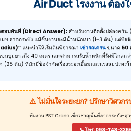
Air Duct โรงงาน ต้องใช
ตอบทันที (Direct Answer):
สำหรับงานติดตั้งปล่องควัน
คมฯ ลาดกระบัง แม้ชิ้นงานจะมีน้ำหนักเบา (1–3 ตัน) แต่ปัจจ
Radius)”
แนะนำให้เริ่มต้นพิจารณา
เช่ารถเครน
ขนาด
50 
แขนบูมยาวถึง 40 เมตร และสามารถรับน้ำหนักที่รัศมีไกลก
็ก (25 ตัน) ที่มักมีข้อจำกัดเรื่องระยะเอื้อมและแรงลมปะทะใน
⚠️ ไม่มั่นใจระยะยก? ปรึกษาวิศวกร
ทีมงาน PST Crane เชี่ยวชาญพื้นที่ลาดกระบัง-สุ
📞 โทร: 098-748-336