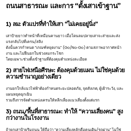
ถนนสาธารณะ และการ “ตั้งเสาเข้าฐาน”
1) ลม: ตัวแปรที่ทำให้เสา “ไม่เคยอยู่นิ่ง”
เสาป้ายยาวทำหน้าที่เหมือนคานยาว เมื่อโดนลมปลายเสาจะส่ายและส่ง
แรงกลับไปที่เครน/สลิง
ดังนั้นควรกำหนด “เกณฑ์หยุดงาน” (Go/No‑Go) ตามสภาพอากาศหน้า
งาน และไม่ฝืนยกในช่วงลมกระโชก
โดยเฉพาะช่วงตั้งเข้าฐานที่ต้องคุมตำแหน่งละเอียด
2) สายไฟเหนือศีรษะ: ต้องคุมด้วยแผน ไม่ใช่คุมด้วย
ความชำนาญอย่างเดียว
งานยกใกล้แนวไฟฟ้าต้องกำหนดระยะปลอดภัย, จุดสังเกต, ผู้เฝ้าระวัง, และ
แผนหยุดฉุกเฉิน
รวมถึงการจัดตำแหน่งเครนให้หลีกเลี่ยงแนวเสี่ยงตั้งแต่แรก
3) ถนน/พื้นที่สาธารณะ: ทำให้ “ความเสี่ยงคน” สูง
กว่างานในโรงงาน
ถ้ายกเสาป้ายริมถนน ให้ถือว่า “ความเสี่ยงหลักคือคนเดิน/รถผ่าน” ไม่ใช่