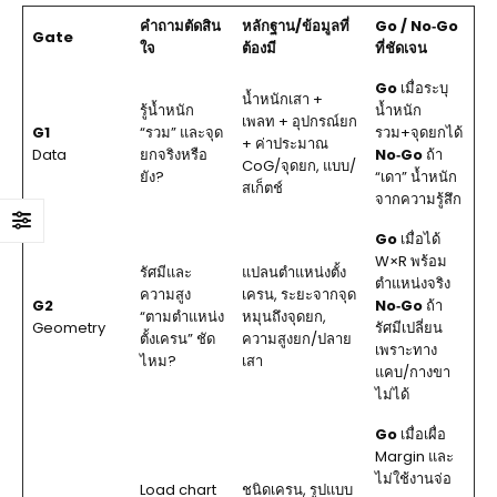
คำถามตัดสิน
หลักฐาน/ข้อมูลที่
Go / No‑Go
Gate
ใจ
ต้องมี
ที่ชัดเจน
Go
เมื่อระบุ
น้ำหนักเสา +
รู้น้ำหนัก
น้ำหนัก
เพลท + อุปกรณ์ยก
G1
“รวม” และจุด
รวม+จุดยกได้
+ ค่าประมาณ
Data
ยกจริงหรือ
No‑Go
ถ้า
CoG/จุดยก, แบบ/
ยัง?
“เดา” น้ำหนัก
สเก็ตช์
จากความรู้สึก
Go
เมื่อได้
W×R พร้อม
รัศมีและ
แปลนตำแหน่งตั้ง
ตำแหน่งจริง
ความสูง
เครน, ระยะจากจุด
G2
No‑Go
ถ้า
“ตามตำแหน่ง
หมุนถึงจุดยก,
Geometry
รัศมีเปลี่ยน
ตั้งเครน” ชัด
ความสูงยก/ปลาย
เพราะทาง
ไหม?
เสา
แคบ/กางขา
ไม่ได้
Go
เมื่อเผื่อ
Margin และ
ไม่ใช้งานจ่อ
Load chart
ชนิดเครน, รูปแบบ