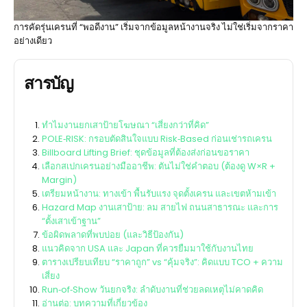
การคัดรุ่นเครนที่ “พอดีงาน” เริ่มจากข้อมูลหน้างานจริง ไม่ใช่เริ่มจากราคา
อย่างเดียว
สารบัญ
ทำไมงานยกเสาป้ายโฆษณา “เสี่ยงกว่าที่คิด”
POLE‑RISK: กรอบตัดสินใจแบบ Risk‑Based ก่อนเช่ารถเครน
Billboard Lifting Brief: ชุดข้อมูลที่ต้องส่งก่อนขอราคา
เลือกสเปกเครนอย่างมืออาชีพ: ตันไม่ใช่คำตอบ (ต้องดู W×R +
Margin)
เตรียมหน้างาน: ทางเข้า พื้นรับแรง จุดตั้งเครน และเขตห้ามเข้า
Hazard Map งานเสาป้าย: ลม สายไฟ ถนนสาธารณะ และการ
“ตั้งเสาเข้าฐาน”
ข้อผิดพลาดที่พบบ่อย (และวิธีป้องกัน)
แนวคิดจาก USA และ Japan ที่ควรยืมมาใช้กับงานไทย
ตารางเปรียบเทียบ “ราคาถูก” vs “คุ้มจริง”: คิดแบบ TCO + ความ
เสี่ยง
Run‑of‑Show วันยกจริง: ลำดับงานที่ช่วยลดเหตุไม่คาดคิด
อ่านต่อ: บทความที่เกี่ยวข้อง