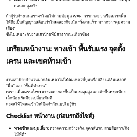
ก่อนยกสูงจริง
ถ้าผู้รับจ้างเสนอราคาโดยไม่ถามข้อมูล W×R, การกางขา, หรือสภาพพื้น
ให้ถือเป็นสัญญาณเตือนว่าโมเดลธุรกิจเน้น “วิ่งงานเร็ว” มากกว่า “คุมความ
เสี่ยง”
ซึ่งไม่เหมาะกับงานเสาป้ายที่มีสาธารณะเกี่ยวข้อง
เตรียมหน้างาน: ทางเข้า พื้นรับแรง จุดตั้ง
เครน และเขตห้ามเข้า
งานเสาป้ายจำนวนมากล้มเหลวไม่ได้ล้มเหลวที่บูมหรือสลิง แต่ล้มเหลวที่
“พื้น” และ “พื้นที่ทำงาน”
เพราะเมื่อเครนตั้งขา แรงจะถ่ายลงพื้นเป็นแรงจุดสูง และถ้าพื้นทรุดเพียง
เล็กน้อย รัศมีจะเปลี่ยนทันที
ส่งผลให้โหลดเข้าใกล้ขีดจำกัดแบบไม่รู้ตัว
Checklist หน้างาน (ก่อนรถถึงไซต์)
ทางเข้าและมุมเลี้ยว:
ตรวจความกว้างจริง, จุดกลับรถ, สายสื่อสาร/กิ่ง
ไม้ที่ต่ำ