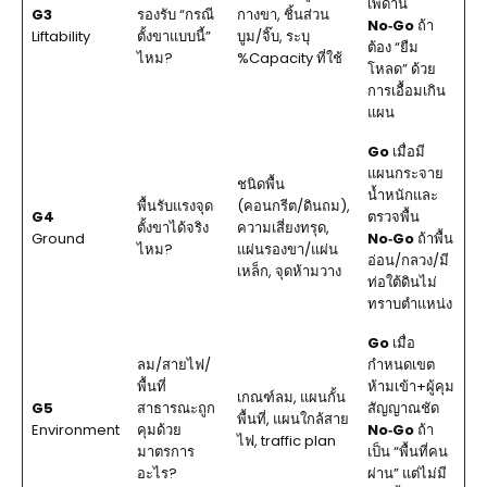
เพดาน
G3
รองรับ “กรณี
กางขา, ชิ้นส่วน
No‑Go
ถ้า
Liftability
ตั้งขาแบบนี้”
บูม/จิ๊บ, ระบุ
ต้อง “ยืม
ไหม?
%Capacity ที่ใช้
โหลด” ด้วย
การเอื้อมเกิน
แผน
Go
เมื่อมี
แผนกระจาย
ชนิดพื้น
น้ำหนักและ
พื้นรับแรงจุด
(คอนกรีต/ดินถม),
G4
ตรวจพื้น
ตั้งขาได้จริง
ความเสี่ยงทรุด,
Ground
No‑Go
ถ้าพื้น
ไหม?
แผ่นรองขา/แผ่น
อ่อน/กลวง/มี
เหล็ก, จุดห้ามวาง
ท่อใต้ดินไม่
ทราบตำแหน่ง
Go
เมื่อ
ลม/สายไฟ/
กำหนดเขต
พื้นที่
ห้ามเข้า+ผู้คุม
เกณฑ์ลม, แผนกั้น
G5
สาธารณะถูก
สัญญาณชัด
พื้นที่, แผนใกล้สาย
Environment
คุมด้วย
No‑Go
ถ้า
ไฟ, traffic plan
มาตรการ
เป็น “พื้นที่คน
อะไร?
ผ่าน” แต่ไม่มี