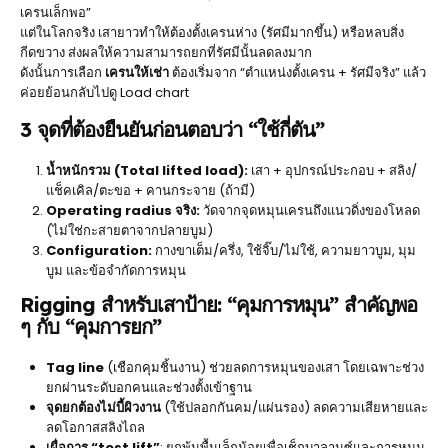
เครนเล็กพอ”
แต่ในโลกจริง เสายาวทำให้ต้องตั้งเครนห่าง (รัศมีมากขึ้น) หรือหลบสิ่ง
กีดขวาง ส่งผลให้ความสามารถยกที่รัศมีนั้นลดลงมาก
ดังนั้นการเลือก
เครนให้เช่า
ต้องเริ่มจาก “ตำแหน่งตั้งเครน + รัศมีจริง” แล้ว
ค่อยย้อนกลับไปดู Load chart
3 จุดที่ต้องยืนยันก่อนตอบว่า “ใช้กี่ตัน”
น้ำหนักรวม (Total lifted load):
เสา + อุปกรณ์ประกอบ + สลิง/
แช็คเคิล/ตะขอ + คานกระจาย (ถ้ามี)
Operating radius จริง:
วัดจากจุดหมุนเครนถึงแนวดิ่งของโหลด
(ไม่ใช่กะสายตาจากปลายบูม)
Configuration:
กางขาเต็ม/ครึ่ง, ใช้จิ๊บ/ไม่ใช้, ความยาวบูม, มุม
บูม และข้อจำกัดการหมุน
Rigging สำหรับเสาป้าย: “คุมการหมุน” สำคัญพอ
ๆ กับ “คุมการยก”
Tag line
(เชือกคุมชิ้นงาน) ช่วยลดการหมุนของเสา โดยเฉพาะช่วง
ยกผ่านระดับอกคนและช่วงตั้งเข้าฐาน
จุดยกต้องไม่บี้ผิวงาน
(ใช้ปลอกกันคม/แผ่นรอง) ลดความเสียหายและ
ลดโอกาสสลิงไถล
เผื่อการ “test lift”
: ยกพ้นพื้นเล็กน้อยเพื่อเช็กบาลานซ์และการหมุน