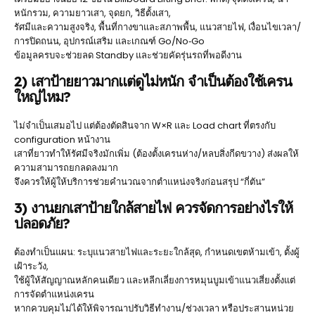
หนักรวม, ความยาวเสา, จุดยก, วิธีตั้งเสา,
รัศมีและความสูงจริง, พื้นที่กางขาและสภาพพื้น, แนวสายไฟ, เงื่อนไขเวลา/
การปิดถนน, อุปกรณ์เสริม และเกณฑ์ Go/No‑Go
ข้อมูลครบจะช่วยลด Standby และช่วยคัดรุ่นรถที่พอดีงาน
2) เสาป้ายยาวมากแต่ดูไม่หนัก จำเป็นต้องใช้เครน
ใหญ่ไหม?
ไม่จำเป็นเสมอไป แต่ต้องตัดสินจาก W×R และ Load chart ที่ตรงกับ
configuration หน้างาน
เสาที่ยาวทำให้รัศมีจริงมักเพิ่ม (ต้องตั้งเครนห่าง/หลบสิ่งกีดขวาง) ส่งผลให้
ความสามารถยกลดลงมาก
จึงควรให้ผู้ให้บริการช่วยคำนวณจากตำแหน่งจริงก่อนสรุป “กี่ตัน”
3) งานยกเสาป้ายใกล้สายไฟ ควรจัดการอย่างไรให้
ปลอดภัย?
ต้องทำเป็นแผน: ระบุแนวสายไฟและระยะใกล้สุด, กำหนดเขตห้ามเข้า, ตั้งผู้
เฝ้าระวัง,
ใช้ผู้ให้สัญญาณหลักคนเดียว และหลีกเลี่ยงการหมุนบูมเข้าแนวเสี่ยงตั้งแต่
การจัดตำแหน่งเครน
หากควบคุมไม่ได้ให้พิจารณาปรับวิธีทำงาน/ช่วงเวลา หรือประสานหน่วย