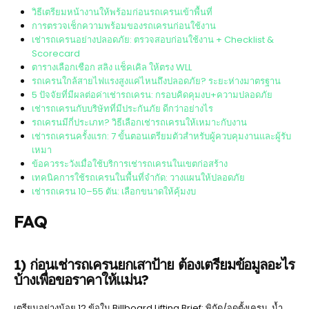
วิธีเตรียมหน้างานให้พร้อมก่อนรถเครนเข้าพื้นที่
การตรวจเช็กความพร้อมของรถเครนก่อนใช้งาน
เช่ารถเครนอย่างปลอดภัย: ตรวจสอบก่อนใช้งาน + Checklist &
Scorecard
ตารางเลือกเชือก สลิง แช็คเคิล ให้ตรง WLL
รถเครนใกล้สายไฟแรงสูงแค่ไหนถึงปลอดภัย? ระยะห่างมาตรฐาน
5 ปัจจัยที่มีผลต่อค่าเช่ารถเครน: กรอบคิดคุมงบ+ความปลอดภัย
เช่ารถเครนกับบริษัทที่มีประกันภัย ดีกว่าอย่างไร
รถเครนมีกี่ประเภท? วิธีเลือกเช่ารถเครนให้เหมาะกับงาน
เช่ารถเครนครั้งแรก: 7 ขั้นตอนเตรียมตัวสำหรับผู้ควบคุมงานและผู้รับ
เหมา
ข้อควรระวังเมื่อใช้บริการเช่ารถเครนในเขตก่อสร้าง
เทคนิคการใช้รถเครนในพื้นที่จำกัด: วางแผนให้ปลอดภัย
เช่ารถเครน 10–55 ตัน: เลือกขนาดให้คุ้มงบ
FAQ
1) ก่อนเช่ารถเครนยกเสาป้าย ต้องเตรียมข้อมูลอะไร
บ้างเพื่อขอราคาให้แม่น?
เตรียมอย่างน้อย 12 ข้อใน Billboard Lifting Brief: พิกัด/จุดตั้งเครน, น้ำ