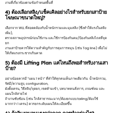
งานที่เกี่ยวข้องตามข้อกำหนดพื้นที่
4) ต้องเลือกสลิง/แช็คเคิลอย่างไรสำหรับยกเสาป้าย
โฆษณาขนาดใหญ่?
เลือกจาก WLL ที่สอดคล้องกับน้ำหนักรวมและมุมสลิง (ซึ่งทำให้แรงในสลิง
เพิ่ม),
ตรวจสภาพอุปกรณ์ก่อนใช้งาน และใช้การป้องกันคม/ป้องกันสลิงไถลที่จุด
ยก
งานเสาป้ายควรให้ความสำคัญกับการคุมการหมุน (เช่น Tag line) เพื่อไม่
ให้เกิดแรงกระชากเกินคาด
5) ต้องมี Lifting Plan แค่ไหนถึงพอสำหรับงานเสา
ป้าย?
อย่างน้อยควรมี “แผน 1 หน้า” ที่ทำให้ทุกคนเห็นภาพเดียวกัน: น้ำหนักรวม,
รัศมี/ความสูง, configuration,
ผังตั้งเครน, วิธีสลิง/จุดยก, เขตห้ามเข้า, บทบาทคนสั่งการ, เกณฑ์ลม และ
แผนใกล้สายไฟ
ถ้างานซับซ้อน (เช่น ใกล้สาธารณะมาก/ต้องยกแบบ tailing/ต้องใช้
มากกว่า 1 เครน) ควรยกระดับแผนให้ละเอียดขึ้น