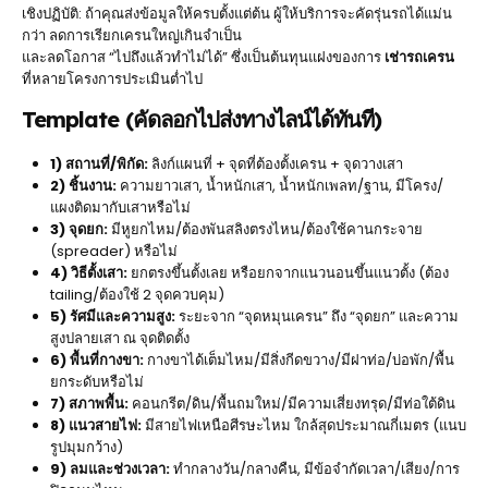
เชิงปฏิบัติ: ถ้าคุณส่งข้อมูลให้ครบตั้งแต่ต้น ผู้ให้บริการจะคัดรุ่นรถได้แม่น
กว่า ลดการเรียกเครนใหญ่เกินจำเป็น
และลดโอกาส “ไปถึงแล้วทำไม่ได้” ซึ่งเป็นต้นทุนแฝงของการ
เช่ารถเครน
ที่หลายโครงการประเมินต่ำไป
Template (คัดลอกไปส่งทางไลน์ได้ทันที)
1) สถานที่/พิกัด:
ลิงก์แผนที่ + จุดที่ต้องตั้งเครน + จุดวางเสา
2) ชิ้นงาน:
ความยาวเสา, น้ำหนักเสา, น้ำหนักเพลท/ฐาน, มีโครง/
แผงติดมากับเสาหรือไม่
3) จุดยก:
มีหูยกไหม/ต้องพันสลิงตรงไหน/ต้องใช้คานกระจาย
(spreader) หรือไม่
4) วิธีตั้งเสา:
ยกตรงขึ้นตั้งเลย หรือยกจากแนวนอนขึ้นแนวตั้ง (ต้อง
tailing/ต้องใช้ 2 จุดควบคุม)
5) รัศมีและความสูง:
ระยะจาก “จุดหมุนเครน” ถึง “จุดยก” และความ
สูงปลายเสา ณ จุดติดตั้ง
6) พื้นที่กางขา:
กางขาได้เต็มไหม/มีสิ่งกีดขวาง/มีฝาท่อ/บ่อพัก/พื้น
ยกระดับหรือไม่
7) สภาพพื้น:
คอนกรีต/ดิน/พื้นถมใหม่/มีความเสี่ยงทรุด/มีท่อใต้ดิน
8) แนวสายไฟ:
มีสายไฟเหนือศีรษะไหม ใกล้สุดประมาณกี่เมตร (แนบ
รูปมุมกว้าง)
9) ลมและช่วงเวลา:
ทำกลางวัน/กลางคืน, มีข้อจำกัดเวลา/เสียง/การ