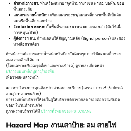
ตำแหน่งกางขา:
ทำเครื่องหมาย “จุดห้ามวาง” เช่น ฝาท่อ, บ่อพัก, ขอบ
พื้นยกระดับ
แผนกระจายน้ำหนัก:
เตรียมแผ่นรองขา/แผ่นเหล็ก หากพื้นที่เป็นดิน
ถมหรือพื้นเสี่ยงแตกร้าว
Exclusion zone:
กั้นพื้นที่รอบเครน+แนวแกว่งของเสา (คิดให้เผื่อ
การหมุน/ส่าย)
ผู้สั่งการ 1 คน:
กำหนดคนให้สัญญาณหลัก (Signal person) และช่อง
ทางสื่อสารเดียว
ถ้าหน้างานต้องกระจายน้ำหนักหรือป้องกันดินทรุด การใช้แผ่นเหล็กช่วย
ลดความเสี่ยงได้มาก
(โดยเฉพาะบริเวณจุดตั้งขาและทางเข้ารถ) ดูรายละเอียดหน้า
บริการแผ่นเหล็กปูทาง/รองพื้น
เพื่อวางแผนล่วงหน้า
และหากโครงการคุณต้องประสานหลายบริการ (เครน + กระเช้า/อุปกรณ์
งานสูง + งานขนย้าย)
การรวมแพ็กบริการให้จบในผู้ให้บริการเดียวช่วยลด “รอยต่อความรับผิด
ชอบ” ในวันทำงานจริง
ดูภาพรวมบริการได้ที่
บริการทั้งหมดของ PST.CRANE
Hazard Map งานเสาป้าย: ลม สายไฟ