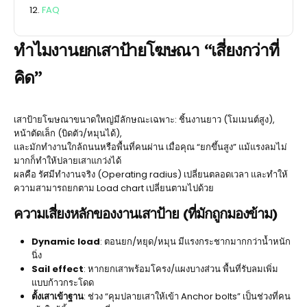
FAQ
ทำไมงานยกเสาป้ายโฆษณา “เสี่ยงกว่าที่
คิด”
เสาป้ายโฆษณาขนาดใหญ่มีลักษณะเฉพาะ: ชิ้นงานยาว (โมเมนต์สูง),
หน้าตัดเล็ก (บิดตัว/หมุนได้),
และมักทำงานใกล้ถนนหรือพื้นที่คนผ่าน เมื่อคุณ “ยกขึ้นสูง” แม้แรงลมไม่
มากก็ทำให้ปลายเสาแกว่งได้
ผลคือ รัศมีทำงานจริง (Operating radius) เปลี่ยนตลอดเวลา และทำให้
ความสามารถยกตาม Load chart เปลี่ยนตามไปด้วย
ความเสี่ยงหลักของงานเสาป้าย (ที่มักถูกมองข้าม)
Dynamic load
: ตอนยก/หยุด/หมุน มีแรงกระชากมากกว่าน้ำหนัก
นิ่ง
Sail effect
: หากยกเสาพร้อมโครง/แผงบางส่วน พื้นที่รับลมเพิ่ม
แบบก้าวกระโดด
ตั้งเสาเข้าฐาน
: ช่วง “คุมปลายเสาให้เข้า Anchor bolts” เป็นช่วงที่คน