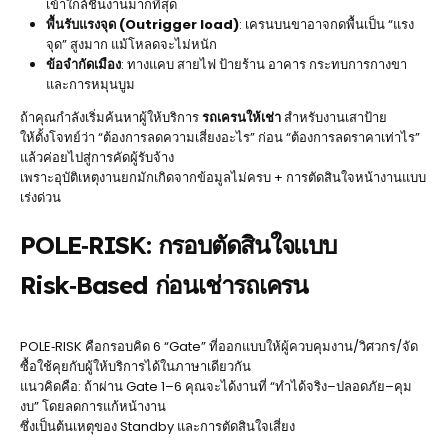
เข้าใกล้ชิ้นงานมากที่สุด
พื้นรับแรงจุด (Outrigger load)
: เครนบนขาอาจกดพื้นเป็น “แรง
จุด” สูงมาก แม้โหลดจะไม่หนัก
ข้อจำกัดเมือง
: ทางแคบ สายไฟ ป้ายร้าน อาคาร กระทบการกางขา
และการหมุนบูม
ถ้าคุณกำลังเริ่มค้นหาผู้ให้บริการ
รถเครนให้เช่า
สำหรับงานเสาป้าย
ให้ตั้งโจทย์ว่า “ต้องการลดความเสี่ยงอะไร” ก่อน “ต้องการลดราคาเท่าไร”
แล้วค่อยไปสู่การคัดผู้รับจ้าง
เพราะอุบัติเหตุงานยกมักเกิดจากข้อมูลไม่ครบ + การตัดสินใจหน้างานแบบ
เร่งด่วน
POLE‑RISK: กรอบตัดสินใจแบบ
Risk‑Based ก่อนเช่ารถเครน
POLE‑RISK คือกรอบคิด 6 “Gate” ที่ออกแบบให้ผู้ควบคุมงาน/วิศวกร/จัด
ซื้อใช้คุยกับผู้ให้บริการได้ในภาษาเดียวกัน
แนวคิดคือ: ถ้าผ่าน Gate 1–6 คุณจะได้งานที่ “ทำได้จริง–ปลอดภัย–คุม
งบ” โดยลดการแก้หน้างาน
ซึ่งเป็นต้นเหตุของ Standby และการตัดสินใจเสี่ยง