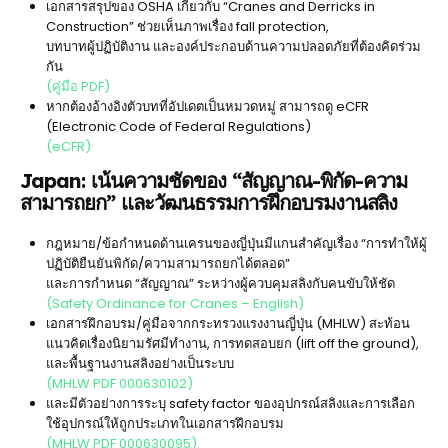
เอกสารสรุปของ OSHA เกี่ยวกับ “Cranes and Derricks in
Construction” ช่วยเห็นภาพเรื่อง fall protection,
บทบาทผู้ปฏิบัติงาน และองค์ประกอบด้านความปลอดภัยที่ต้องคิดร่วม
กัน
(คู่มือ PDF)
หากต้องอ้างอิงตัวบทที่อัปเดตเป็นหมวดหมู่ สามารถดู eCFR
(Electronic Code of Federal Regulations)
(eCFR)
Japan: เน้นความชัดของ “สัญญาณ-พิกัด-ความ
สามารถยก” และวัฒนธรรมการฝึกอบรมงานสลิง
กฎหมาย/ข้อกำหนดด้านเครนของญี่ปุ่นมีแกนสำคัญเรื่อง “การทำให้ผู้
ปฏิบัติยืนยันพิกัด/ความสามารถยกได้ตลอด”
และการกำหนด “สัญญาณ” ระหว่างผู้ควบคุมสลิงกับคนขับให้ชัด
(Safety Ordinance for Cranes – English)
เอกสารฝึกอบรม/คู่มือจากกระทรวงแรงงานญี่ปุ่น (MHLW) สะท้อน
แนวคิดเรื่องนิยามรัศมีทำงาน, การทดสอบยก (lift off the ground),
และพื้นฐานงานสลิงอย่างเป็นระบบ
(MHLW PDF 000630102)
และมีตัวอย่างการระบุ safety factor ของอุปกรณ์สลิงและการเลือก
ใช้อุปกรณ์ให้ถูกประเภทในเอกสารฝึกอบรม
(MHLW PDF 000630095)