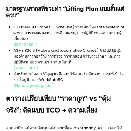
มาตรฐานสากลที่ช่วยทำ “Lifting Plan แบบสั้นแต่
ครบ”
ISO 12480‑1 (Cranes — Safe use) วางหลักเรื่อง safe system of
work: การวางแผนงาน, การเลือกเครน, การปฏิบัติงาน และบทบาทผู้
เกี่ยวข้อง
(ISO 12480‑1)
ASME B30.5 (Mobile and Locomotive Cranes) ครอบคลุมมุม
มองด้านการก่อสร้าง การตรวจ การทดสอบ การบำรุงรักษา และการ
ปฏิบัติงานของเครนประเภทเคลื่อนที่
(ASME B30.5)
สำหรับการสื่อสาร/สัญญาณมือแบบใช้งานจริง มีแนวทางสรุปที่เข้าใจ
ง่ายในคู่มือของ WorkSafeBC
(Hand signals guide)
ตารางเปรียบเทียบ “ราคาถูก” vs “คุ้ม
จริง”: คิดแบบ TCO + ความเสี่ยง
งานเสาป้ายแพ้ทาง “ต้นทุนแฝง” มากที่สุด เช่น Standby เพราะกางขาไม่