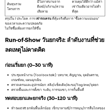
มีโอกาสบานจาก
ควบคุมได้ดีกว่า แม้ค่า
ต้นทุนรวม
ดีเลย์/แก้งาน/ความ
เช่าวันเดียวอาจไม่ต่ำ
โครงการ
เสียหาย
ที่สุด
สรุปใน 1 ประโยค: การ
เช่ารถเครน
ที่คุ้มจริงคือการ “ซื้อความแน่นอน”
ของเวลาและความปลอดภัย
ไม่ใช่ซื้อเพียงการยกให้ขึ้น
Run‑of‑Show วันยกจริง: ลำดับงานที่ช่วย
ลดเหตุไม่คาดคิด
ก่อนเริ่มยก (0–30 นาที)
ประชุมหน้างาน (Tool box talk): บทบาท, สัญญาณ, จุดอันตราย,
เกณฑ์ลม, แผนฉุกเฉิน
ตรวจเครนและอุปกรณ์ยก: สลิง/แช็คเคิล/ตะขอ/Tag line/จุดยก
ตรวจพื้นและการตั้งขา: ระดับ, การรองขา, การกั้นพื้นที่
ทดสอบยกและยกจริง (30–120 นาที)
ทำ test lift ยกพ้นพื้นเล็กน้อย: เช็กบาลานซ์/การหมุน/การลื่นไถลของ