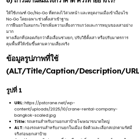
6) ถ้าวันงานลมแรงกว่าคาด ควรทำอย่างไร?
ให้ใช้เกณฑ์ Go/No‑Go ที่ตกลงไว้ล่วงหน้า และหยุดงานเมื่อเข้าเงื่อนไข
No‑Go โดยเฉพาะช่วงตั้งเสาเข้าฐาน
การฝืนยกในลมกระโชกเพิ่มความเสี่ยงการแกว่งและการหมุนของเสาอย่าง
มาก
ทางเลือกที่ปลอดภัยกว่าคือเลื่อนช่วงยก, ปรับวิธีตั้งเสา หรือปรับมาตรการ
คุมพื้นที่ให้เข้มขึ้นตามความเสี่ยงจริง
ข้อมูลรูปภาพที่ใช้
(ALT/Title/Caption/Description/URL
รูปที่ 1
URL:
https://pstcrane.net/wp-
content/uploads/2025/10/crane-rental-company-
bangkok-scaled.jpg
Title:
รถเครนสำหรับงานยกเสาป้ายโฆษณาขนาดใหญ่
ALT:
กองรถเครนสำหรับงานยกในเมือง จัดคิวและเลือกสเปกตามรัศมี
จริงก่อนยกเสาป้าย