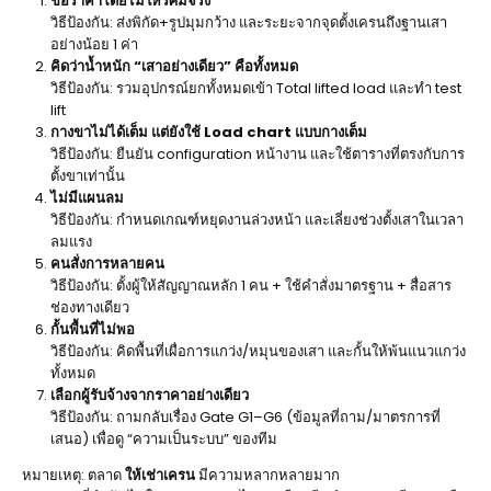
ขอราคาโดยไม่ให้รัศมีจริง
วิธีป้องกัน: ส่งพิกัด+รูปมุมกว้าง และระยะจากจุดตั้งเครนถึงฐานเสา
อย่างน้อย 1 ค่า
คิดว่าน้ำหนัก “เสาอย่างเดียว” คือทั้งหมด
วิธีป้องกัน: รวมอุปกรณ์ยกทั้งหมดเข้า Total lifted load และทำ test
lift
กางขาไม่ได้เต็ม แต่ยังใช้ Load chart แบบกางเต็ม
วิธีป้องกัน: ยืนยัน configuration หน้างาน และใช้ตารางที่ตรงกับการ
ตั้งขาเท่านั้น
ไม่มีแผนลม
วิธีป้องกัน: กำหนดเกณฑ์หยุดงานล่วงหน้า และเลี่ยงช่วงตั้งเสาในเวลา
ลมแรง
คนสั่งการหลายคน
วิธีป้องกัน: ตั้งผู้ให้สัญญาณหลัก 1 คน + ใช้คำสั่งมาตรฐาน + สื่อสาร
ช่องทางเดียว
กั้นพื้นที่ไม่พอ
วิธีป้องกัน: คิดพื้นที่เผื่อการแกว่ง/หมุนของเสา และกั้นให้พ้นแนวแกว่ง
ทั้งหมด
เลือกผู้รับจ้างจากราคาอย่างเดียว
วิธีป้องกัน: ถามกลับเรื่อง Gate G1–G6 (ข้อมูลที่ถาม/มาตรการที่
เสนอ) เพื่อดู “ความเป็นระบบ” ของทีม
หมายเหตุ: ตลาด
ให้เช่าเครน
มีความหลากหลายมาก