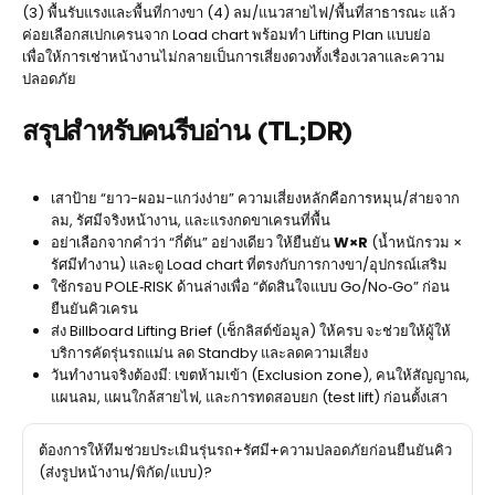
(3) พื้นรับแรงและพื้นที่กางขา (4) ลม/แนวสายไฟ/พื้นที่สาธารณะ แล้ว
ค่อยเลือกสเปกเครนจาก Load chart พร้อมทำ Lifting Plan แบบย่อ
เพื่อให้การเช่าหน้างานไม่กลายเป็นการเสี่ยงดวงทั้งเรื่องเวลาและความ
ปลอดภัย
สรุปสำหรับคนรีบอ่าน (TL;DR)
เสาป้าย “ยาว-ผอม-แกว่งง่าย” ความเสี่ยงหลักคือการหมุน/ส่ายจาก
ลม, รัศมีจริงหน้างาน, และแรงกดขาเครนที่พื้น
อย่าเลือกจากคำว่า “กี่ตัน” อย่างเดียว ให้ยืนยัน
W×R
(น้ำหนักรวม ×
รัศมีทำงาน) และดู Load chart ที่ตรงกับการกางขา/อุปกรณ์เสริม
ใช้กรอบ POLE‑RISK ด้านล่างเพื่อ “ตัดสินใจแบบ Go/No‑Go” ก่อน
ยืนยันคิวเครน
ส่ง Billboard Lifting Brief (เช็กลิสต์ข้อมูล) ให้ครบ จะช่วยให้ผู้ให้
บริการคัดรุ่นรถแม่น ลด Standby และลดความเสี่ยง
วันทำงานจริงต้องมี: เขตห้ามเข้า (Exclusion zone), คนให้สัญญาณ,
แผนลม, แผนใกล้สายไฟ, และการทดสอบยก (test lift) ก่อนตั้งเสา
ต้องการให้ทีมช่วยประเมินรุ่นรถ+รัศมี+ความปลอดภัยก่อนยืนยันคิว
(ส่งรูปหน้างาน/พิกัด/แบบ)?