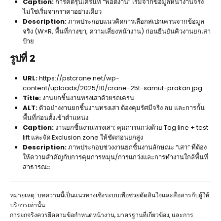
Caption:
การคัดรุ่นเครนที่ “พอดีงาน” เริ่มจากข้อมูลหน้างานจริง
ไม่ใช่เริ่มจากราคาอย่างเดียว
Description:
ภาพประกอบแนวคิดการเลือกสเปกเครนจากข้อมูล
จริง (W×R, พื้นที่กางขา, ความเสี่ยงหน้างาน) ก่อนยืนยันคิวงานยกเสา
ป้าย
รูปที่ 2
URL:
https://pstcrane.net/wp-
content/uploads/2025/10/crane-25t-samut-prakan.jpg
Title:
งานยกชิ้นงานทรงเสาด้วยรถเครน
ALT:
ตัวอย่างงานยกชิ้นงานทรงเสา ต้องคุมรัศมีจริง ลม และการกั้น
พื้นที่ก่อนตั้งเข้าตำแหน่ง
Caption:
งานยกชิ้นงานทรงเสา: คุมการแกว่งด้วย Tag line + test
lift และจัด Exclusion zone ให้ชัดก่อนยกสูง
Description:
ภาพประกอบช่วงงานยกชิ้นงานลักษณะ “เสา” ที่ต้อง
ให้ความสำคัญกับการคุมการหมุน/การแกว่งและการทำงานใกล้พื้นที่
สาธารณะ
หมายเหตุ: บทความนี้เป็นแนวทางเชิงระบบเพื่อช่วยตัดสินใจและสื่อสารกับผู้ให้
บริการเท่านั้น
การยกจริงควรยึดตามข้อกำหนดหน้างาน, มาตรฐานที่เกี่ยวข้อง, และการ