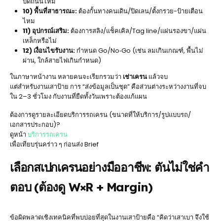
ปิดถนนไหม
10) พื้นที่สาธารณะ:
ต้องกั้นทางคนเดิน/ปิดเลน/ตั้งกรวย-ป้ายเตือน
ไหม
11) อุปกรณ์เสริม:
ต้องการสลิง/แช็คเคิล/Tag line/แผ่นรองขา/แผ่น
เหล็กหรือไม่
12) เงื่อนไขรับงาน:
กำหนด Go/No‑Go (เช่น ลมเกินเกณฑ์, พื้นไม่
ผ่าน, ใกล้สายไฟเกินกำหนด)
ในภาษาหน้างาน หลายคนจะเรียกรวมว่า
เช่าเครน
แล้วจบ
แต่สำหรับงานเสาป้าย การ “ส่งข้อมูลเป็นชุด” คือส่วนต่างระหว่างงานที่จบ
ใน 2–3 ชั่วโมง กับงานที่ยืดทั้งวันเพราะต้องแก้แผน
ต้องการดูรายละเอียดบริการรถเครน (ขนาดที่ให้บริการ/รูปแบบรถ/
เอกสารประกอบ)?
ดูหน้า
บริการรถเครน
เพื่อเทียบรุ่นคร่าว ๆ ก่อนส่ง Brief
เลือกสเปกเครนอย่างมืออาชีพ: ตันไม่ใช่คำ
ตอบ (ต้องดู W×R + Margin)
ข้อผิดพลาดเชิงเทคนิคที่พบบ่อยที่สุดในงานเสาป้ายคือ “คิดว่าเสาเบา จึงใช้