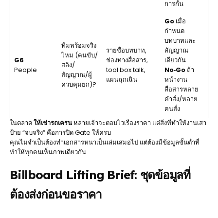
การกั้น
Go
เมื่อ
กำหนด
บทบาทและ
ทีมพร้อมจริง
รายชื่อบทบาท,
สัญญาณ
ไหม (คนขับ/
G6
ช่องทางสื่อสาร,
เดียวกัน
สลิง/
People
tool box talk,
No‑Go
ถ้า
สัญญาณ/ผู้
แผนฉุกเฉิน
หน้างาน
ควบคุมยก)?
สื่อสารหลาย
คำสั่ง/หลาย
คนสั่ง
ในตลาด
ให้เช่ารถเครน
หลายเจ้าจะตอบไวเรื่องราคา แต่สิ่งที่ทำให้งานเสา
ป้าย “จบจริง” คือการปิด Gate ให้ครบ
คุณไม่จำเป็นต้องทำเอกสารหนาเป็นเล่มเสมอไป แต่ต้องมีข้อมูลขั้นต่ำที่
ทำให้ทุกคนเห็นภาพเดียวกัน
Billboard Lifting Brief: ชุดข้อมูลที่
ต้องส่งก่อนขอราคา