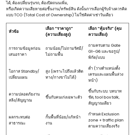
ได้, ต้องเปลี่ยนรุ่นรถ, ต้องปิดถนนเพิ่ม,
หรือเกิดความเสียหายต่อชิ้นงาน/ทรัพย์สิน ดังนั้นการเลือกผู้รับจ้างควรคิด
แบบ TCO (Total Cost of Ownership) ไม่ใช่คิดค่าเช่าวันเดียว
เลือก “ราคาถูก”
เลือก “คุ้มจริง” (คุม
หัวข้อ
(ความเสี่ยงสูง)
ความเสี่ยง)
ถามครบตาม Gate
การถามข้อมูลก่อน
ถามน้อย/ไม่ถามรัศมี/
G1–G6 และขอรูป/
เสนอราคา
ไม่ถามพื้น
พิกัด/แบบ
ต่ำ (วางตำแหน่งตั้ง
โอกาส Standby/
สูง (เพราะไปถึงแล้วติด
เครนและแผนพื้นล่วง
เปลี่ยนแผน
ทาง/กางขาไม่ได้)
หน้า)
ขึ้นกับระบบ: บทบาท
ความปลอดภัยงาน
ขึ้นกับคนเก่งเฉพาะตัว
ชัด, tool box talk,
สลิง/สัญญาณ
สัญญาณเดียว
กำหนด Exclusion
ผลกระทบต่อ
กั้นพื้นที่น้อย/แก้หน้า
zone + traffic plan
สาธารณะ
งาน
ตามความเสี่ยงจริง