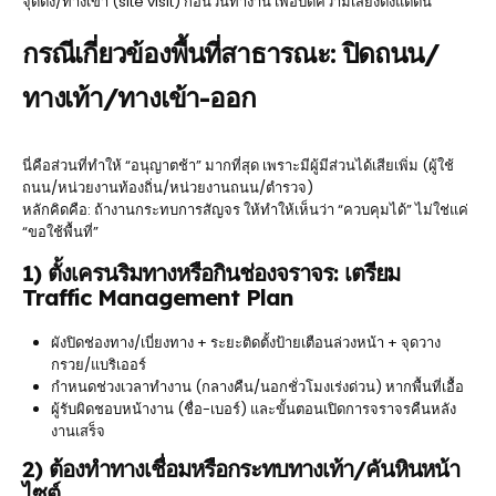
จุดตั้ง/ทางเข้า (site visit) ก่อนวันทำงาน เพื่อปิดความเสี่ยงตั้งแต่ต้น
กรณีเกี่ยวข้องพื้นที่สาธารณะ: ปิดถนน/
ทางเท้า/ทางเข้า-ออก
นี่คือส่วนที่ทำให้ “อนุญาตช้า” มากที่สุด เพราะมีผู้มีส่วนได้เสียเพิ่ม (ผู้ใช้
ถนน/หน่วยงานท้องถิ่น/หน่วยงานถนน/ตำรวจ)
หลักคิดคือ: ถ้างานกระทบการสัญจร ให้ทำให้เห็นว่า “ควบคุมได้” ไม่ใช่แค่
“ขอใช้พื้นที่”
1) ตั้งเครนริมทางหรือกินช่องจราจร: เตรียม
Traffic Management Plan
ผังปิดช่องทาง/เบี่ยงทาง + ระยะติดตั้งป้ายเตือนล่วงหน้า + จุดวาง
กรวย/แบริเออร์
กำหนดช่วงเวลาทำงาน (กลางคืน/นอกชั่วโมงเร่งด่วน) หากพื้นที่เอื้อ
ผู้รับผิดชอบหน้างาน (ชื่อ-เบอร์) และขั้นตอนเปิดการจราจรคืนหลัง
งานเสร็จ
2) ต้องทำทางเชื่อมหรือกระทบทางเท้า/คันหินหน้า
ไซต์