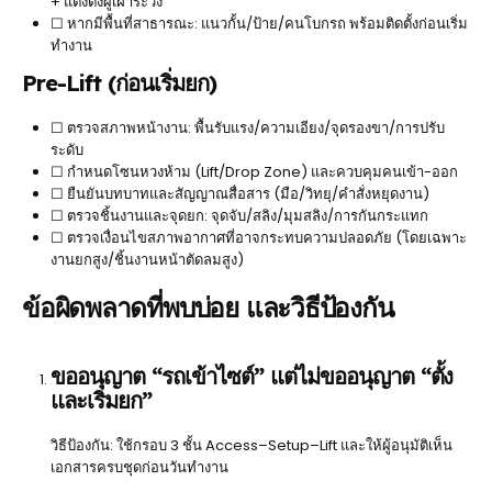
+ แต่งตั้งผู้เฝ้าระวัง
☐ หากมีพื้นที่สาธารณะ: แนวกั้น/ป้าย/คนโบกรถ พร้อมติดตั้งก่อนเริ่ม
ทำงาน
Pre-Lift (ก่อนเริ่มยก)
☐ ตรวจสภาพหน้างาน: พื้นรับแรง/ความเอียง/จุดรองขา/การปรับ
ระดับ
☐ กำหนดโซนหวงห้าม (Lift/Drop Zone) และควบคุมคนเข้า-ออก
☐ ยืนยันบทบาทและสัญญาณสื่อสาร (มือ/วิทยุ/คำสั่งหยุดงาน)
☐ ตรวจชิ้นงานและจุดยก: จุดจับ/สลิง/มุมสลิง/การกันกระแทก
☐ ตรวจเงื่อนไขสภาพอากาศที่อาจกระทบความปลอดภัย (โดยเฉพาะ
งานยกสูง/ชิ้นงานหน้าตัดลมสูง)
ข้อผิดพลาดที่พบบ่อย และวิธีป้องกัน
ขออนุญาต “รถเข้าไซต์” แต่ไม่ขออนุญาต “ตั้ง
และเริ่มยก”
วิธีป้องกัน: ใช้กรอบ 3 ชั้น Access–Setup–Lift และให้ผู้อนุมัติเห็น
เอกสารครบชุดก่อนวันทำงาน