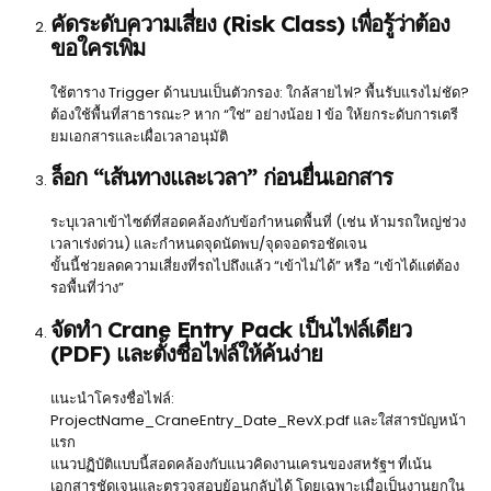
คัดระดับความเสี่ยง (Risk Class) เพื่อรู้ว่าต้อง
ขอใครเพิ่ม
ใช้ตาราง Trigger ด้านบนเป็นตัวกรอง: ใกล้สายไฟ? พื้นรับแรงไม่ชัด?
ต้องใช้พื้นที่สาธารณะ? หาก “ใช่” อย่างน้อย 1 ข้อ ให้ยกระดับการเตรี
ยมเอกสารและเผื่อเวลาอนุมัติ
ล็อก “เส้นทางและเวลา” ก่อนยื่นเอกสาร
ระบุเวลาเข้าไซต์ที่สอดคล้องกับข้อกำหนดพื้นที่ (เช่น ห้ามรถใหญ่ช่วง
เวลาเร่งด่วน) และกำหนดจุดนัดพบ/จุดจอดรอชัดเจน
ขั้นนี้ช่วยลดความเสี่ยงที่รถไปถึงแล้ว “เข้าไม่ได้” หรือ “เข้าได้แต่ต้อง
รอพื้นที่ว่าง”
จัดทำ Crane Entry Pack เป็นไฟล์เดียว
(PDF) และตั้งชื่อไฟล์ให้ค้นง่าย
แนะนำโครงชื่อไฟล์:
ProjectName_CraneEntry_Date_RevX.pdf และใส่สารบัญหน้า
แรก
แนวปฏิบัติแบบนี้สอดคล้องกับแนวคิดงานเครนของสหรัฐฯ ที่เน้น
เอกสารชัดเจนและตรวจสอบย้อนกลับได้ โดยเฉพาะเมื่อเป็นงานยกใน