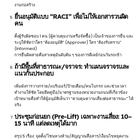
งานก่อสร้าง
ยื่นอนุมัติแบบ “RACI” เพื่อไม่ให้เอกสารวนผิด
คน
ตั้งผู้รับผิดชอบ 1 คน (ผู้ควบคุมงานหรือจัดซื้อ) เป็นเจ้าของการยื่น และ
ระบุให้ชัดว่าใคร “ต้องอนุมัติ” (Approver) ใคร “ต้องรับทราบ”
(Informed)
การยื่นผิดสายคือสาเหตุอันดับต้น ๆ ของการดีเลย์ก่อนวันรถเข้า
ถ้ามีพื้นที่สาธารณะ/จราจร: ทำแผนจราจรและ
แนวกั้นประกอบ
เพิ่มผังการวางกรวย/แบริเออร์/ป้ายเตือน/คนโบกรถ และช่วงเวลา
ทำงานให้ชัด โดยยึดคู่มือ/มาตรฐานของหน่วยงานถนนที่เกี่ยวข้อง
เป้าหมายคือทำให้ผู้อนุมัติเห็นว่า “ควบคุมความเสี่ยงต่อสาธารณะ” ได้
จริง
ประชุมก่อนยก (Pre-Lift) เฉพาะงานเสี่ยง: 10–
15 นาที แต่ลดเหตุได้มาก
สรุป 5 เรื่อง: จุดตั้ง/โซนหวงห้าม/สัญญาณสื่อสาร/เงื่อนไขหยุดงาน