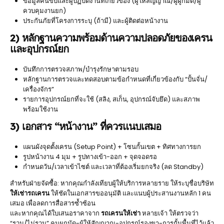
ข้อมูลคนขับและผู้ปฏิบัติงานที่เกี่ยวข้อง (ผู้ให้สัญญาณ/ผู้ผูกมัด/ผู้
ควบคุมงานยก)
ประกันภัยที่โครงการระบุ (ถ้ามี) และผู้ติดต่อหน้างาน
2) หลักฐานความพร้อมด้านความปลอดภัยของเครน
และอุปกรณ์ยก
บันทึกการตรวจสภาพ/บำรุงรักษาตามรอบ
หลักฐานการตรวจและทดสอบตามข้อกำหนดที่เกี่ยวข้องกับ “ปั้นจั่น/
เครื่องจักร”
รายการอุปกรณ์ยกที่จะใช้ (สลิง, สเก็น, อุปกรณ์จับยึด) และสภาพ
พร้อมใช้งาน
3) เอกสาร “หน้างาน” ที่ควรแนบเสมอ
แผนผังจุดตั้งเครน (Setup Point) + โซนกั้นเขต + ทิศทางการยก
รูปหน้างาน 4 มุม + รูปทางเข้า-ออก + จุดจอดรอ
กำหนดวัน/เวลาเข้าไซต์ และเวลาที่ต้องเริ่มยกจริง (ลด Standby)
สำหรับฝ่ายจัดซื้อ: หากคุณกำลังเทียบผู้ให้บริการหลายราย ให้ระบุชื่อบริษัท
ให้เช่ารถเครน
ให้ชัดในเอกสารขออนุมัติ และแนบผู้ประสานงานหลัก 1 คน
เสมอ เพื่อลดการสื่อสารซ้ำซ้อน
และหากคุณได้ใบเสนอราคาจาก
รถเครนให้เช่า
หลายเจ้า ให้ตรวจว่า
“รวม/ไม่รวม” คนผูกมัด-ผู้ให้สัญญาณ-อุปกรณ์รองขา-การกั้นพื้นที่ไว้แล้ว