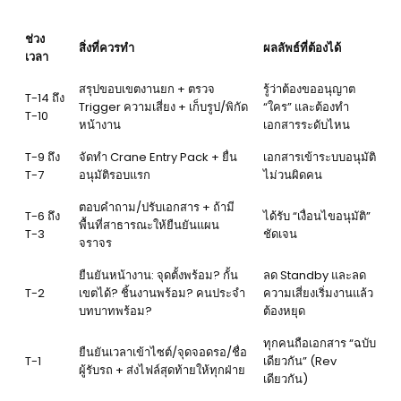
ช่วง
สิ่งที่ควรทำ
ผลลัพธ์ที่ต้องได้
เวลา
สรุปขอบเขตงานยก + ตรวจ
รู้ว่าต้องขออนุญาต
T-14 ถึง
Trigger ความเสี่ยง + เก็บรูป/พิกัด
“ใคร” และต้องทำ
T-10
หน้างาน
เอกสารระดับไหน
T-9 ถึง
จัดทำ Crane Entry Pack + ยื่น
เอกสารเข้าระบบอนุมัติ
T-7
อนุมัติรอบแรก
ไม่วนผิดคน
ตอบคำถาม/ปรับเอกสาร + ถ้ามี
T-6 ถึง
ได้รับ “เงื่อนไขอนุมัติ”
พื้นที่สาธารณะให้ยืนยันแผน
T-3
ชัดเจน
จราจร
ยืนยันหน้างาน: จุดตั้งพร้อม? กั้น
ลด Standby และลด
T-2
เขตได้? ชิ้นงานพร้อม? คนประจำ
ความเสี่ยงเริ่มงานแล้ว
บทบาทพร้อม?
ต้องหยุด
ทุกคนถือเอกสาร “ฉบับ
ยืนยันเวลาเข้าไซต์/จุดจอดรอ/ชื่อ
T-1
เดียวกัน” (Rev
ผู้รับรถ + ส่งไฟล์สุดท้ายให้ทุกฝ่าย
เดียวกัน)