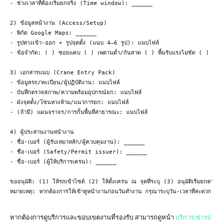
- ช่วงเวลาที่ต้องเริ่มยกจริง (Time window): ______

2) ข้อมูลหน้างาน (Access/Setup)

- พิกัด Google Maps: ______

- รูปทางเข้า-ออก + รูปจุดตั้ง (แนบ 4–6 รูป): แนบไฟล์

- ข้อจำกัด: ( ) ซอยแคบ ( ) เพดานต่ำ/กันสาด ( ) พื้นรับแรงไม่ชัด ( ) ใก
3) เอกสารแนบ (Crane Entry Pack)

- ข้อมูลรถ/ทะเบียน/ผู้ปฏิบัติงาน: แนบไฟล์

- บันทึกตรวจสภาพ/ความพร้อมอุปกรณ์ยก: แนบไฟล์

- ผังจุดตั้ง/โซนหวงห้าม/แนวการยก: แนบไฟล์

- (ถ้ามี) แผนจราจร/การกั้นพื้นที่สาธารณะ: แนบไฟล์

4) ผู้ประสานงานหน้างาน

- ชื่อ-เบอร์ (ผู้รับเหมาหลัก/ผู้ควบคุมงาน): ______

- ชื่อ-เบอร์ (Safety/Permit issuer): ______

- ชื่อ-เบอร์ (ผู้ให้บริการเครน): ______

ขออนุมัติ: (1) ให้รถเข้าไซต์ (2) ให้ตั้งเครน ณ จุดที่ระบุ (3) อนุมัติเริ่มยกตามแผ
หมายเหตุ: หากต้องการให้เข้าดูหน้างานก่อนวันทำงาน กรุณาระบุวัน-เวลาที่สะดวก

หากต้องการดูบริการและขอบเขตงานที่รองรับ สามารถดูหน้า
บริการเช่ารถ