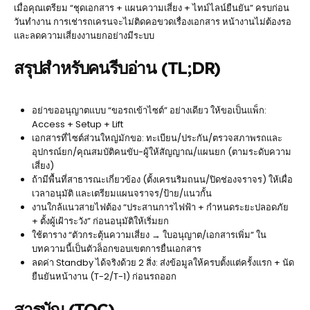
เมื่อคุณเตรียม “ชุดเอกสาร + แผนความเสี่ยง + ไทม์ไลน์ยืนยัน” ครบก่อน
วันทำงาน การเช่ารถเครนจะไม่ติดคอขวดเรื่องเอกสาร หน้างานไม่ต้องรอ
และลดความเสี่ยงงานยกอย่างมีระบบ
สรุปสำหรับคนรีบอ่าน (TL;DR)
อย่าขออนุญาตแบบ “ขอรถเข้าไซต์” อย่างเดียว ให้ขอเป็นแพ็ก:
Access + Setup + Lift
เอกสารที่ไซต์ส่วนใหญ่มักขอ: ทะเบียน/ประกัน/ตรวจสภาพรถและ
อุปกรณ์ยก/คุณสมบัติคนขับ-ผู้ให้สัญญาณ/แผนยก (ตามระดับความ
เสี่ยง)
ถ้ามีพื้นที่สาธารณะเกี่ยวข้อง (ตั้งเครนริมถนน/ปิดช่องจราจร) ให้เผื่อ
เวลาอนุมัติ และเตรียมแผนจราจร/ป้าย/แนวกั้น
งานใกล้แนวสายไฟต้อง “ประสานการไฟฟ้า + กำหนดระยะปลอดภัย
+ ตั้งผู้เฝ้าระวัง” ก่อนอนุมัติให้เริ่มยก
ใช้ตาราง “ตัวกระตุ้นความเสี่ยง → ใบอนุญาต/เอกสารเพิ่ม” ใน
บทความนี้เป็นตัวล็อกขอบเขตการยื่นเอกสาร
ลดค่า Standby ได้จริงด้วย 2 สิ่ง: ส่งข้อมูลให้ครบตั้งแต่ครั้งแรก + นัด
ยืนยันหน้างาน (T-2/T-1) ก่อนรถออก
สารบัญ (TOC)