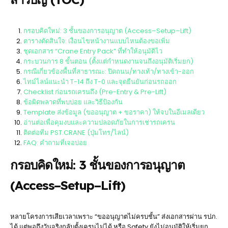
กรอบคิดใหม่: 3 ชั้นของการอนุญาต (Access–Setup–Lift)
ตารางตัดสินใจ: เงื่อนไขหน้างานแบบไหนต้องขอเพิ่ม
ชุดเอกสาร “Crane Entry Pack” ที่ทำให้อนุมัติไว
กระบวนการ 8 ขั้นตอน (ตั้งแต่กำหนดงานจนถึงอนุมัติเริ่มยก)
กรณีเกี่ยวข้องพื้นที่สาธารณะ: ปิดถนน/ทางเท้า/ทางเข้า-ออก
ไทม์ไลน์แนะนำ T-14 ถึง T-0 และจุดยืนยันก่อนรถออก
Checklist ก่อนรถเครนถึง (Pre-Entry & Pre-Lift)
ข้อผิดพลาดที่พบบ่อย และวิธีป้องกัน
Template ส่งข้อมูล (ขออนุญาต + ขอราคา) ให้จบในอีเมลเดียว
อ่านต่อเพื่อคุมงบและความปลอดภัยในการเช่ารถเครน
ติดต่อทีม PST.CRANE (ปุ่มโทร/ไลน์)
FAQ: คำถามที่เจอบ่อย
กรอบคิดใหม่: 3 ชั้นของการอนุญาต
(Access–Setup–Lift)
หลายโครงการเสียเวลาเพราะ “ขออนุญาตไม่ครบชั้น” ส่งเอกสารผ่าน รปภ.
ได้ แต่พอถึงวันจริงกลับตั้งเครนไม่ได้ หรือ Safety ยังไม่อนุมัติให้เริ่มยก