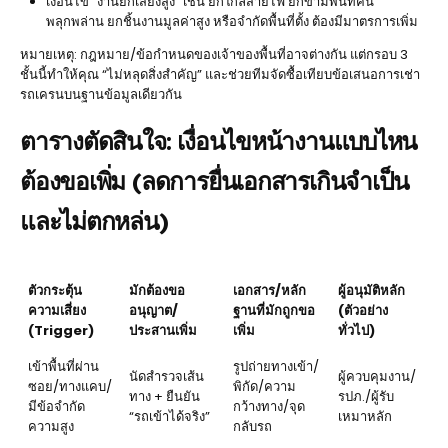
เงื่อนไข “งานยกเสี่ยงสูง” เช่น ยกใกล้สายไฟ ยกข้ามพื้นที่คน
พลุกพล่าน ยกชิ้นงานมูลค่าสูง หรือจำกัดพื้นที่ตั้ง ต้องมีมาตรการเพิ่ม
หมายเหตุ: กฎหมาย/ข้อกำหนดของเจ้าของพื้นที่อาจต่างกัน แต่กรอบ 3
ชั้นนี้ทำให้คุณ “ไม่หลุดสิ่งสำคัญ” และช่วยทีมจัดซื้อเทียบข้อเสนอการเช่า
รถเครนบนฐานข้อมูลเดียวกัน
ตารางตัดสินใจ: เงื่อนไขหน้างานแบบไหน
ต้องขอเพิ่ม (ลดการยื่นเอกสารเกินจำเป็น
และไม่ตกหล่น)
ตัวกระตุ้น
มักต้องขอ
เอกสาร/หลัก
ผู้อนุมัติหลัก
ความเสี่ยง
อนุญาต/
ฐานที่มักถูกขอ
(ตัวอย่าง
(Trigger)
ประสานเพิ่ม
เพิ่ม
ทั่วไป)
เข้าพื้นที่ผ่าน
รูปถ่ายทางเข้า/
นัดสำรวจเส้น
ผู้ควบคุมงาน/
ซอย/ทางแคบ/
พิกัด/ความ
ทาง + ยืนยัน
รปภ./ผู้รับ
มีข้อจำกัด
กว้างทาง/จุด
“รถเข้าได้จริง”
เหมาหลัก
ความสูง
กลับรถ