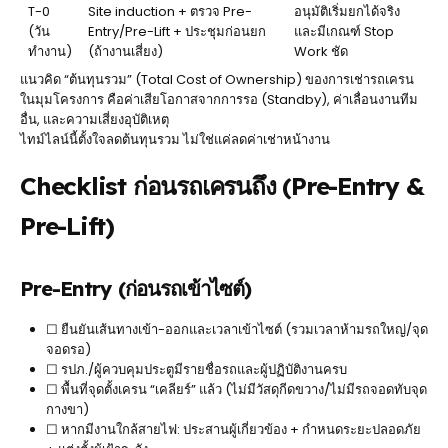
T-0
Site induction + ตรวจ Pre-
อนุมัติเริ่มยกได้จริง
(วัน
Entry/Pre-Lift + ประชุมก่อนยก
และมีเกณฑ์ Stop
ทำงาน)
(ถ้างานเสี่ยง)
Work ชัด
แนวคิด “ต้นทุนรวม” (Total Cost of Ownership) ของการเช่ารถเครน
ในมุมโครงการ คือค่าเสียโอกาสจากการรอ (Standby), ค่าเลื่อนงานทีม
อื่น, และความเสี่ยงอุบัติเหตุ
ไทม์ไลน์นี้ตั้งใจลดต้นทุนรวม ไม่ใช่แค่ลดค่าเช่าหน้างาน
Checklist ก่อนรถเครนถึง (Pre-Entry &
Pre-Lift)
Pre-Entry (ก่อนรถเข้าไซต์)
☐ ยืนยันเส้นทางเข้า-ออกและเวลาเข้าไซต์ (รวมเวลาห้ามรถใหญ่/จุด
จอดรอ)
☐ รปภ./ผู้ควบคุมประตูมีรายชื่อรถและผู้ปฏิบัติงานครบ
☐ พื้นที่จุดตั้งเครน “เคลียร์” แล้ว (ไม่มีวัสดุกีดขวาง/ไม่มีรถจอดทับจุด
กางขา)
☐ หากมีงานใกล้สายไฟ: ประสานผู้เกี่ยวข้อง + กำหนดระยะปลอดภัย