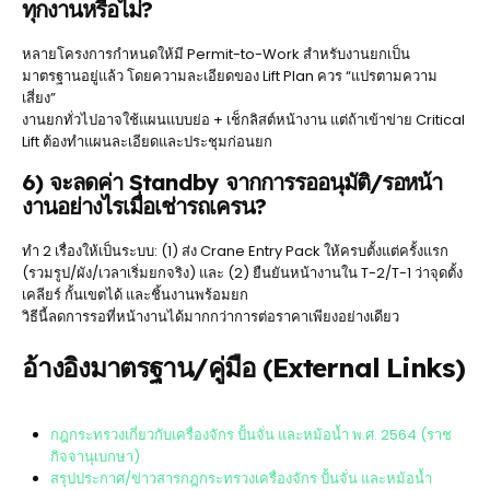
ทุกงานหรือไม่?
หลายโครงการกำหนดให้มี Permit-to-Work สำหรับงานยกเป็น
มาตรฐานอยู่แล้ว โดยความละเอียดของ Lift Plan ควร “แปรตามความ
เสี่ยง”
งานยกทั่วไปอาจใช้แผนแบบย่อ + เช็กลิสต์หน้างาน แต่ถ้าเข้าข่าย Critical
Lift ต้องทำแผนละเอียดและประชุมก่อนยก
6) จะลดค่า Standby จากการรออนุมัติ/รอหน้า
งานอย่างไรเมื่อเช่ารถเครน?
ทำ 2 เรื่องให้เป็นระบบ: (1) ส่ง Crane Entry Pack ให้ครบตั้งแต่ครั้งแรก
(รวมรูป/ผัง/เวลาเริ่มยกจริง) และ (2) ยืนยันหน้างานใน T-2/T-1 ว่าจุดตั้ง
เคลียร์ กั้นเขตได้ และชิ้นงานพร้อมยก
วิธีนี้ลดการรอที่หน้างานได้มากกว่าการต่อราคาเพียงอย่างเดียว
อ้างอิงมาตรฐาน/คู่มือ (External Links)
กฎกระทรวงเกี่ยวกับเครื่องจักร ปั้นจั่น และหม้อน้ำ พ.ศ. 2564 (ราช
กิจจานุเบกษา)
สรุปประกาศ/ข่าวสารกฎกระทรวงเครื่องจักร ปั้นจั่น และหม้อน้ำ