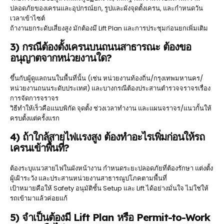
ปลอดภัยของเครนและอุปกรณ์ยก, รูปและผังจุดตั้งเครน, และกำหนดวัน
เวลาเข้าไซต์
ถ้างานยกระดับเสี่ยงสูง มักต้องมี Lift Plan และการประชุมก่อนยกเพิ่มเติม
3) กรณีต้องตั้งเครนบนถนนสาธารณะ ต้องขอ
อนุญาตจากหน่วยงานใด?
ขึ้นกับผู้ดูแลถนนในพื้นที่นั้น (เช่น หน่วยงานท้องถิ่น/กรุงเทพมหานคร/
หน่วยงานถนนระดับประเทศ) และบางกรณีต้องประสานตำรวจจราจรเรื่อง
การจัดการจราจร
วิธีทำให้เร็วคือแนบพิกัด จุดตั้ง ช่วงเวลาทำงาน และแผนจราจร/แนวกั้นให้
ครบตั้งแต่ครั้งแรก
4) ถ้าใกล้สายไฟแรงสูง ต้องทำอะไรเพิ่มก่อนให้รถ
เครนเข้าพื้นที่?
ต้องระบุแนวสายไฟในผังหน้างาน กำหนดระยะปลอดภัยที่ต้องรักษา แต่งตั้ง
ผู้เฝ้าระวัง และประสานหน่วยงานสาธารณูปโภคตามพื้นที่
เป้าหมายคือให้ Safety อนุมัติชั้น Setup และ Lift ได้อย่างมั่นใจ ไม่ใช่ให้
รถเข้ามาแล้วค่อยแก้
5) จำเป็นต้องมี Lift Plan หรือ Permit-to-Work