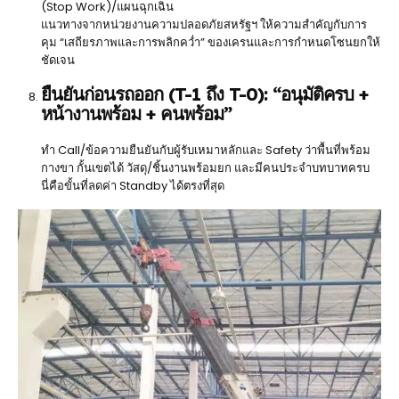
(Stop Work)/แผนฉุกเฉิน
แนวทางจากหน่วยงานความปลอดภัยสหรัฐฯ ให้ความสำคัญกับการ
คุม “เสถียรภาพและการพลิกคว่ำ” ของเครนและการกำหนดโซนยกให้
ชัดเจน
ยืนยันก่อนรถออก (T-1 ถึง T-0): “อนุมัติครบ +
หน้างานพร้อม + คนพร้อม”
ทำ Call/ข้อความยืนยันกับผู้รับเหมาหลักและ Safety ว่าพื้นที่พร้อม
กางขา กั้นเขตได้ วัสดุ/ชิ้นงานพร้อมยก และมีคนประจำบทบาทครบ
นี่คือขั้นที่ลดค่า Standby ได้ตรงที่สุด