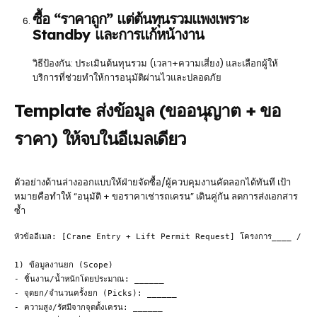
ซื้อ “ราคาถูก” แต่ต้นทุนรวมแพงเพราะ
Standby และการแก้หน้างาน
วิธีป้องกัน: ประเมินต้นทุนรวม (เวลา+ความเสี่ยง) และเลือกผู้ให้
บริการที่ช่วยทำให้การอนุมัติผ่านไวและปลอดภัย
Template ส่งข้อมูล (ขออนุญาต + ขอ
ราคา) ให้จบในอีเมลเดียว
ตัวอย่างด้านล่างออกแบบให้ฝ่ายจัดซื้อ/ผู้ควบคุมงานคัดลอกได้ทันที เป้า
หมายคือทำให้ “อนุมัติ + ขอราคาเช่ารถเครน” เดินคู่กัน ลดการส่งเอกสาร
ซ้ำ
หัวข้ออีเมล: [Crane Entry + Lift Permit Request] โครงการ____ / วันที
1) ข้อมูลงานยก (Scope)

- ชิ้นงาน/น้ำหนักโดยประมาณ: ______

- จุดยก/จำนวนครั้งยก (Picks): ______

- ความสูง/รัศมีจากจุดตั้งเครน: ______
