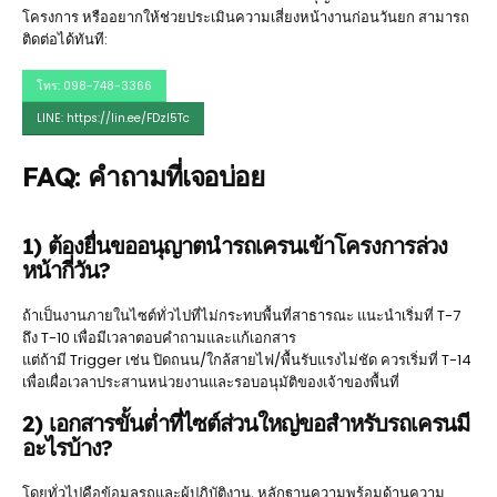
โครงการ หรืออยากให้ช่วยประเมินความเสี่ยงหน้างานก่อนวันยก สามารถ
ติดต่อได้ทันที:
โทร: 098-748-3366
LINE: https://lin.ee/FDzl5Tc
FAQ: คำถามที่เจอบ่อย
1) ต้องยื่นขออนุญาตนำรถเครนเข้าโครงการล่วง
หน้ากี่วัน?
ถ้าเป็นงานภายในไซต์ทั่วไปที่ไม่กระทบพื้นที่สาธารณะ แนะนำเริ่มที่ T-7
ถึง T-10 เพื่อมีเวลาตอบคำถามและแก้เอกสาร
แต่ถ้ามี Trigger เช่น ปิดถนน/ใกล้สายไฟ/พื้นรับแรงไม่ชัด ควรเริ่มที่ T-14
เพื่อเผื่อเวลาประสานหน่วยงานและรอบอนุมัติของเจ้าของพื้นที่
2) เอกสารขั้นต่ำที่ไซต์ส่วนใหญ่ขอสำหรับรถเครนมี
อะไรบ้าง?
โดยทั่วไปคือข้อมูลรถและผู้ปฏิบัติงาน, หลักฐานความพร้อมด้านความ