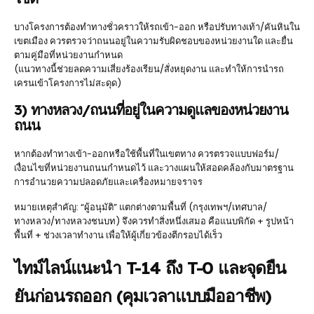
บางโครงการต้องทำทางชั่วคราวให้รถเข้า-ออก หรือปรับทางเท้า/คันหินใน
เขตเมือง ควรตรวจว่าถนนอยู่ในความรับผิดชอบของหน่วยงานใด และยื่น
ตามคู่มือที่หน่วยงานกำหนด
(แนวทางนี้ช่วยลดความเสี่ยงร้องเรียน/สั่งหยุดงาน และทำให้การนำรถ
เครนเข้าโครงการไม่สะดุด)
3) ทางหลวง/ถนนที่อยู่ในความดูแลของหน่วยงาน
ถนน
หากต้องทำทางเข้า-ออกหรือใช้พื้นที่ในเขตทาง ควรตรวจแบบฟอร์ม/
เงื่อนไขที่หน่วยงานถนนกำหนดไว้ และวางแผนให้สอดคล้องกับมาตรฐาน
การอำนวยความปลอดภัยและเครื่องหมายจราจร
หมายเหตุสำคัญ: “ผู้อนุมัติ” แตกต่างตามพื้นที่ (กรุงเทพฯ/เทศบาล/
ทางหลวง/ทางหลวงชนบท) จึงควรทำสิ่งหนึ่งเสมอ คือแนบพิกัด + รูปหน้า
พื้นที่ + ช่วงเวลาทำงาน เพื่อให้ผู้เกี่ยวข้องตีกรอบได้เร็ว
ไทม์ไลน์แนะนำ T-14 ถึง T-0 และจุดยืน
ยันก่อนรถออก (คุมเวลาแบบมืออาชีพ)