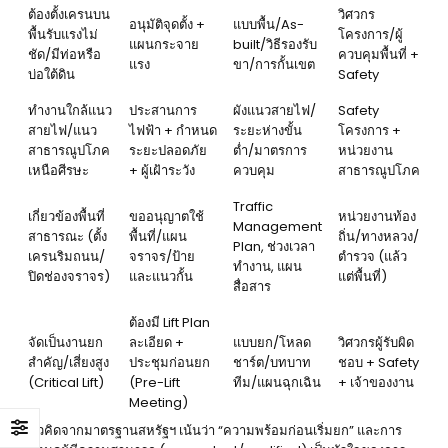
ต้องตั้งเครนบน
วิศวกร
อนุมัติจุดตั้ง +
แบบพื้น/As-
พื้นรับแรงไม่
โครงการ/ผู้
แผนกระจาย
built/วิธีรองรับ
ชัด/มีท่อหรือ
ควบคุมพื้นที่ +
แรง
ขา/การกั้นเขต
บ่อใต้ดิน
Safety
ทำงานใกล้แนว
ประสานการ
ผังแนวสายไฟ/
Safety
สายไฟ/แนว
ไฟฟ้า + กำหนด
ระยะห่างขั้น
โครงการ +
สาธารณูปโภค
ระยะปลอดภัย
ต่ำ/มาตรการ
หน่วยงาน
เหนือศีรษะ
+ ผู้เฝ้าระวัง
ควบคุม
สาธารณูปโภค
Traffic
เกี่ยวข้องพื้นที่
ขออนุญาตใช้
หน่วยงานท้อง
Management
สาธารณะ (ตั้ง
พื้นที่/แผน
ถิ่น/ทางหลวง/
Plan, ช่วงเวลา
เครนริมถนน/
จราจร/ป้าย
ตำรวจ (แล้ว
ทำงาน, แผน
ปิดช่องจราจร)
และแนวกั้น
แต่พื้นที่)
สื่อสาร
ต้องมี Lift Plan
จัดเป็นงานยก
ละเอียด +
แบบยก/โหลด
วิศวกรผู้รับผิด
สำคัญ/เสี่ยงสูง
ประชุมก่อนยก
ชาร์ต/บทบาท
ชอบ + Safety
(Critical Lift)
(Pre-Lift
ทีม/แผนฉุกเฉิน
+ เจ้าของงาน
Meeting)
แนวคิดจากมาตรฐานสหรัฐฯ เน้นว่า “ความพร้อมก่อนเริ่มยก” และการ