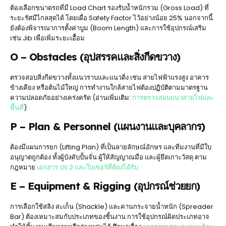
ต้องเลือกขนาดรถที่มี Load Chart รองรับน้ำหนักรวม (Gross Load) ที่
ระยะรัศมีไกลสุดได้ โดยเผื่อ Safety Factor ไว้อย่างน้อย 25% นอกจากนี้
ยังต้องพิจารณาการตั้งค่าบูม (Boom Length) และการใช้อุปกรณ์เสริม
เช่น Jib เพื่อเพิ่มระยะเอื้อม
O – Obstacles (อุปสรรคและสิ่งกีดขวาง)
ตรวจสอบสิ่งกีดขวางทั้งแนวราบและแนวดิ่ง เช่น สายไฟฟ้าแรงสูง อาคาร
ข้างเคียง หรือต้นไม้ใหญ่ การทำงานใกล้สายไฟต้องปฏิบัติตามมาตรฐาน
ความปลอดภัยอย่างเคร่งครัด (อ่านเพิ่มเติม:
การตรวจสอบแนวสายไฟและ
พื้นที่
)
P – Plan & Personnel (แผนงานและบุคลากร)
ต้องมีแผนการยก (Lifting Plan) ที่เป็นลายลักษณ์อักษร และทีมงานที่มีใบ
อนุญาตถูกต้อง ทั้งผู้บังคับปั้นจั่น ผู้ให้สัญญาณมือ และผู้ยึดเกาะวัสดุ ตาม
กฎหมาย
เอกสาร ปจ.2 และใบเซอร์ที่ต้องได้รับ
E – Equipment & Rigging (อุปกรณ์ช่วยยก)
การเลือกใช้สลิง สะเก็น (Shackle) และคานกระจายน้ำหนัก (Spreader
Bar) ต้องเหมาะสมกับประเภทของชิ้นงาน การใช้อุปกรณ์ผิดประเภทอาจ