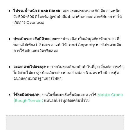
ไม่รวมน้ำหนัก Hook Block:
ตะขอรถเครนขนาด 50 ตัน อาจหนัก
ถึง 500-800 กิโลกรัม ผู้เช่ามักลืมนำมาหักลบออกจากพิกัดยก ทำให้
เกิดการ Overload
ประเมินระยะรัศมีด้วยสายตา:
“น่าจะถึง” เป็นคำพูดต้องห้าม ระยะที่
พลาดไปเพียง 1-2 เมตร อาจทำให้ Load Capacity หายไปหลายตัน
ควรใช้ตลับเมตรวัดจริงเสมอ
ละเลยสายไฟแรงสูง:
การยกโครงหลังคามักทำในที่สูง เสี่ยงต่อการเข้า
ใกล้สายไฟแรงสูง ต้องเว้นระยะห่างอย่างน้อย 3 เมตร หรือมีการหุ้ม
ฉนวนตามมาตรฐานการไฟฟ้า
ใช้รถผิดประเภท:
งานในที่แคบหรือพื้นดินเละ ควรใช้
Mobile Crane
(Rough Terrain)
แทนรถบรรทุกติดเครนทั่วไป