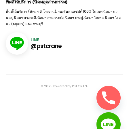
พื้นที่ให้บริการ (นิคมอุตสาหกรรม)
พื้นที่ให้บริการ (นิคมฯ & โรงงาน): รองรับงานเซฟตี้ 100% ในเขต นิคมฯ นว
นคร, นิคมฯ บางกะดี, นิคมฯ ลาดกระบัง, นิคมฯ บางปู, นิคมฯ ไฮเทค, นิคมฯ โรจ
นะ (อยุธยา) และ สระบุรี
LINE
@pstcrane
© 2025 Powered by PST.CRANE