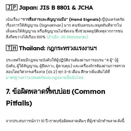
🇯🇵 Japan: JIS B 8801 & JCHA
เน้นเรื่อง
“การสื่อสารและสัญญาณมือ” (Hand Signals)
ญี่ปุ่นเคร่งครัด
เรื่องการให้สัญญาณ (Signalman) มาก คนขับเครนจะหยุดทันทีหากไม่
เห็นคนให้สัญญาณ หรือสัญญาณไม่ชัดเจน ซึ่งช่วยลดอุบัติเหตุจากการชน
สิ่งกีดขวางได้เกือบ 100%
(อ้างอิง: JIS Standards)
🇹🇭 Thailand: กฎกระทรวงแรงงานฯ
ประเทศไทยมีกฎหมายบังคับให้ผู้ปฏิบัติงานต้องผ่านการอบรม “4 ผู้” (ผู้
บังคับ, ผู้ให้สัญญาณ, ผู้ยึดเกาะ, ผู้ควบคุม) และเครื่องจักรต้องผ่านการตรวจ
สอบโดยวิศวกรเครื่องกล (ปจ.2) ทุก 3-6 เดือน ศึกษาเพิ่มเติมได้ที่
มาตรฐานความปลอดภัยและกฎหมายปั้นจั่นไทย
7. ข้อผิดพลาดที่พบบ่อย (Common
Pitfalls)
จากประสบการณ์กว่า 10 ปี เราพบข้อผิดพลาดเดิมๆ ที่ผู้เช่ามักทำพลาด ดังนี้: