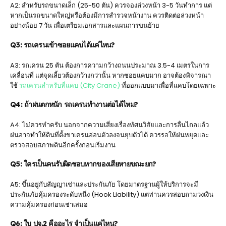
A2: สำหรับรถขนาดเล็ก (25-50 ตัน) ควรจองล่วงหน้า 3-5 วันทำการ แต่
หากเป็นรถขนาดใหญ่หรือต้องมีการสำรวจหน้างาน ควรติดต่อล่วงหน้า
อย่างน้อย 7 วัน เพื่อเตรียมเอกสารและแผนการขนย้าย
Q3: รถเครนเข้าซอยแคบได้แค่ไหน?
A3: รถเครน 25 ตัน ต้องการความกว้างถนนประมาณ 3.5-4 เมตรในการ
เคลื่อนที่ แต่จุดเลี้ยวต้องกว้างกว่านั้น หากซอยแคบมาก อาจต้องพิจารณา
ใช้
รถเครนสำหรับที่แคบ (City Crane)
ที่ออกแบบมาเพื่อที่แคบโดยเฉพาะ
Q4: ถ้าฝนตกหนัก รถเครนทำงานต่อได้ไหม?
A4: ไม่ควรทำครับ นอกจากความเสี่ยงเรื่องทัศนวิสัยและการลื่นไถลแล้ว
ฝนอาจทำให้ดินที่ตั้งขาเครนอ่อนตัวลงจนยุบตัวได้ ควรรอให้ฝนหยุดและ
ตรวจสอบสภาพดินอีกครั้งก่อนเริ่มงาน
Q5: ใครเป็นคนรับผิดชอบหากของเสียหายขณะยก?
A5: ขึ้นอยู่กับสัญญาเช่าและประกันภัย โดยมาตรฐานผู้ให้บริการจะมี
ประกันภัยคุ้มครองระดับหนึ่ง (Hook Liability) แต่ท่านควรสอบถามวงเงิน
ความคุ้มครองก่อนเช่าเสมอ
Q6: ใบ ปจ.2 คืออะไร จำเป็นแค่ไหน?