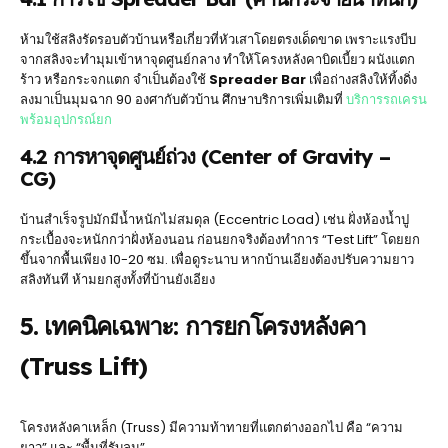
ห้ามใช้สลิงรัดรอบตัวบ้านหรือเกี่ยวที่หัวเสาโดยตรงเด็ดขาด เพราะแรงบีบ
จากสลิงจะทำมุมเข้าหาจุดศูนย์กลาง ทำให้โครงหลังคาบิดเบี้ยว ผนังแตก
ร้าว หรือกระจกแตก จำเป็นต้องใช้
Spreader Bar
เพื่อถ่างสลิงให้ทิ้งดิ่ง
ลงมาเป็นมุมฉาก 90 องศากับตัวบ้าน ศึกษาบริการเพิ่มเติมที่
บริการรถเครน
พร้อมอุปกรณ์ยก
4.2 การหาจุดศูนย์ถ่วง (Center of Gravity –
CG)
บ้านสำเร็จรูปมักมีน้ำหนักไม่สมดุล (Eccentric Load) เช่น ฝั่งห้องน้ำปู
กระเบื้องจะหนักกว่าฝั่งห้องนอน ก่อนยกจริงต้องทำการ “Test Lift” โดยยก
ขึ้นจากพื้นเพียง 10-20 ซม. เพื่อดูระนาบ หากบ้านเอียงต้องปรับความยาว
สลิงทันที ห้ามยกสูงทั้งที่บ้านยังเอียง
5. เทคนิคเฉพาะ: การยกโครงหลังคา
(Truss Lift)
โครงหลังคาเหล็ก (Truss) มีความท้าทายที่แตกต่างออกไป คือ “ความ
ยาว” และ “พื้นที่รับลม”