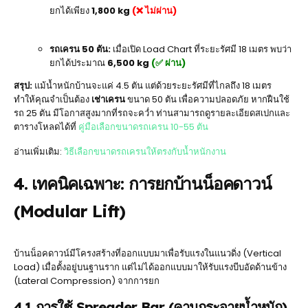
ยกได้เพียง
1,800 kg
(❌ ไม่ผ่าน)
รถเครน 50 ตัน:
เมื่อเปิด Load Chart ที่ระยะรัศมี 18 เมตร พบว่า
ยกได้ประมาณ
6,500 kg
(✅ ผ่าน)
สรุป:
แม้น้ำหนักบ้านจะแค่ 4.5 ตัน แต่ด้วยระยะรัศมีที่ไกลถึง 18 เมตร
ทำให้คุณจำเป็นต้อง
เช่าเครน
ขนาด 50 ตัน เพื่อความปลอดภัย หากฝืนใช้
รถ 25 ตัน มีโอกาสสูงมากที่รถจะคว่ำ ท่านสามารถดูรายละเอียดสเปกและ
ตารางโหลดได้ที่
คู่มือเลือกขนาดรถเครน 10-55 ตัน
อ่านเพิ่มเติม:
วิธีเลือกขนาดรถเครนให้ตรงกับน้ำหนักงาน
4. เทคนิคเฉพาะ: การยกบ้านน็อคดาวน์
(Modular Lift)
บ้านน็อคดาวน์มีโครงสร้างที่ออกแบบมาเพื่อรับแรงในแนวดิ่ง (Vertical
Load) เมื่อตั้งอยู่บนฐานราก แต่ไม่ได้ออกแบบมาให้รับแรงบีบอัดด้านข้าง
(Lateral Compression) จากการยก
4.1 การใช้ Spreader Bar (คานกระจายน้ำหนัก)