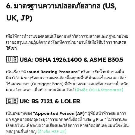
6. มาตรฐานความปลอดภัยสากล (US,
UK, JP)
เพื่อให้การทำงานของคุณเป็นไปตามหลักวิศวกรรมสากลและกฎหมายไทย
เราขอสรุปแนวปฏิบัติจากทั่วโลกที่ควรนำมาปรับใช้เมื่อใช้บริการ
รถเครน
ให้เช่า
:
🇺🇸 USA: OSHA 1926.1400 & ASME B30.5
เน้นเรื่อง
“Ground Bearing Pressure”
หรือการรับน้ำหนักของพื้น
ดิน OSHA ระบุชัดเจนว่ารถเครนต้องตั้งอยู่บนพื้นที่มั่นคงแข็งแรง และต้อง
ใช้แผ่นรองขา (Outrigger Pads) ที่มีขนาดเหมาะสมเพื่อกระจายน้ำหนัก
เสมอ โดยเฉพาะเมื่อทำงานบนดินถมใหม่
(อ้างอิง: OSHA Standards)
🇬🇧 UK: BS 7121 & LOLER
เน้นบทบาทของ
“Appointed Person (AP)”
ผู้ที่มีหน้าที่วางแผนการ
ยก กฎหมายอังกฤษระบุว่าการยกทุกครั้งต้องมี “Lifting Plan” ไม่ว่างานจะ
เล็กแค่ไหน เพื่อระบุความเสี่ยงและวิธีจัดการ หากเกิดอุบัติเหตุ แผนนี้จะเป็น
หลักฐานชิ้นสำคัญ
(อ้างอิง: HSE UK)