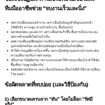
ทีมมืออาชีพช่วย “จบงานเร็วและนิ่ง”
ลดการเปลี่ยนแผนหน้างาน: เพราะยืนยันข้อมูลสำคัญก่อนรถเข้า
(รัศมีจริง, ความสูง, ทางเข้าหน้างาน, พื้นรับแรง)
ลด Standby และลด OT: เพราะตั้งเครนเร็วขึ้น สื่อสารเป็นระบบ และ
ลดการย้ายจุดตั้งโดยไม่จำเป็น
ลดความเสี่ยงอุบัติเหตุ/ความเสียหายทรัพย์สิน: เพราะบทบาทคนชัด
อุปกรณ์ยกพร้อม และมีเกณฑ์หยุดงานเมื่อเงื่อนไขเปลี่ยน
ทำให้การอนุมัติภายในง่ายขึ้น: เพราะมีหลักฐานเอกสาร/การประเมิน
ความเสี่ยง รองรับการตรวจสอบ
เทียบราคาได้ยุติธรรม: เพราะแจกแจงค่าใช้จ่ายและเงื่อนไข ทำให้จัด
ซื้อเทียบ “บนฐานเดียวกัน”
ลดข้อพิพาทหลังงาน: เพราะล็อกสโคปและเงื่อนไขที่ทำให้ราคาเปลี่ยน
ไว้ล่วงหน้า
ข้อผิดพลาดที่พบบ่อย (และวิธีป้องกัน)
1) เลือกขนาดเครนจาก “ตัน” โดยไม่ล็อก “รัศมี
จริง”