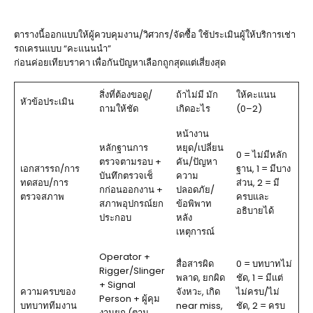
ตารางนี้ออกแบบให้ผู้ควบคุมงาน/วิศวกร/จัดซื้อ ใช้ประเมินผู้ให้บริการเช่า
รถเครนแบบ “คะแนนนำ”
ก่อนค่อยเทียบราคา เพื่อกันปัญหาเลือกถูกสุดแต่เสี่ยงสุด
สิ่งที่ต้องขอดู/
ถ้าไม่มี มัก
ให้คะแนน
หัวข้อประเมิน
ถามให้ชัด
เกิดอะไร
(0–2)
หน้างาน
หลักฐานการ
หยุด/เปลี่ยน
0 = ไม่มีหลัก
ตรวจตามรอบ +
คัน/ปัญหา
เอกสารรถ/การ
ฐาน, 1 = มีบาง
บันทึกตรวจเช็
ความ
ทดสอบ/การ
ส่วน, 2 = มี
กก่อนออกงาน +
ปลอดภัย/
ตรวจสภาพ
ครบและ
สภาพอุปกรณ์ยก
ข้อพิพาท
อธิบายได้
ประกอบ
หลัง
เหตุการณ์
Operator +
สื่อสารผิด
0 = บทบาทไม่
Rigger/Slinger
พลาด, ยกผิด
ชัด, 1 = มีแต่
+ Signal
ความครบของ
จังหวะ, เกิด
ไม่ครบ/ไม่
Person + ผู้คุม
บทบาททีมงาน
near miss,
ชัด, 2 = ครบ
งานยก (ตาม