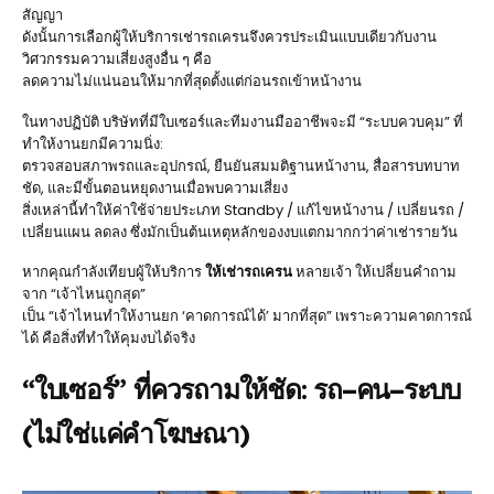
สัญญา
ดังนั้นการเลือกผู้ให้บริการเช่ารถเครนจึงควรประเมินแบบเดียวกับงาน
วิศวกรรมความเสี่ยงสูงอื่น ๆ คือ
ลดความไม่แน่นอนให้มากที่สุดตั้งแต่ก่อนรถเข้าหน้างาน
ในทางปฏิบัติ บริษัทที่มีใบเซอร์และทีมงานมืออาชีพจะมี “ระบบควบคุม” ที่
ทำให้งานยกมีความนิ่ง:
ตรวจสอบสภาพรถและอุปกรณ์, ยืนยันสมมติฐานหน้างาน, สื่อสารบทบาท
ชัด, และมีขั้นตอนหยุดงานเมื่อพบความเสี่ยง
สิ่งเหล่านี้ทำให้ค่าใช้จ่ายประเภท Standby / แก้ไขหน้างาน / เปลี่ยนรถ /
เปลี่ยนแผน ลดลง ซึ่งมักเป็นต้นเหตุหลักของงบแตกมากกว่าค่าเช่ารายวัน
หากคุณกำลังเทียบผู้ให้บริการ
ให้เช่ารถเครน
หลายเจ้า ให้เปลี่ยนคำถาม
จาก “เจ้าไหนถูกสุด”
เป็น “เจ้าไหนทำให้งานยก ‘คาดการณ์ได้’ มากที่สุด” เพราะความคาดการณ์
ได้ คือสิ่งที่ทำให้คุมงบได้จริง
“ใบเซอร์” ที่ควรถามให้ชัด: รถ–คน–ระบบ
(ไม่ใช่แค่คำโฆษณา)