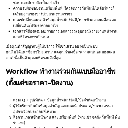
ชอบ และอัตราคิดเป็นอย่างไร
ความรับผิดชอบงานเตรียมพื้นที่: ใครจัดการกั้นพื้นที่/เคลียร์ทาง/
เตรียมฐานรองขา/ประสานงานจราจร
เกณฑ์เปลี่ยนแผน: ถ้าข้อมูลน้ำหนัก/รัศมี/ทางเข้าคลาดเคลื่อน จะ
เปลี่ยนคัน/ปรับราคาอย่างไร
เอกสารที่ต้องส่งมอบ: รายการเอกสารรถ/อุปกรณ์/รายงานหน้างาน
ตามที่โครงการกำหนด
เมื่อคุณทำสัญญากับผู้ให้บริการ
ให้เช่าเครน
อย่างเป็นระบบ
คุณไม่ได้แค่ “ซื้อชั่วโมงเครน” แต่คุณกำลังซื้อ “ความแน่นอนของแผน
งาน” ซึ่งเป็นตัวคุมงบที่ทรงพลังที่สุด
Workflow ทำงานร่วมกันแบบมืออาชีพ
(ตั้งแต่ขอราคา–ปิดงาน)
ส่ง RFQ + รูป/พิกัด + ข้อมูลน้ำหนัก/รัศมี/ข้อจำกัดหน้างาน
ผู้ให้บริการยืนยันข้อมูลสำคัญ และแนะนำประเภท/ขนาดเครน +
อุปกรณ์ยกประกอบที่เหมาะ
ล็อกวันเวลาเข้าหน้างาน และเตรียมพื้นที่ (ทางเข้า จุดตั้ง กั้นพื้นที่ พื้น
รับแรง)