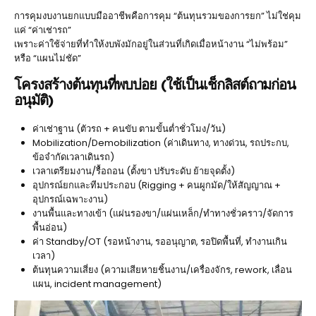
การคุมงบงานยกแบบมืออาชีพคือการคุม “ต้นทุนรวมของการยก” ไม่ใช่คุม
แค่ “ค่าเช่ารถ”
เพราะค่าใช้จ่ายที่ทำให้งบพังมักอยู่ในส่วนที่เกิดเมื่อหน้างาน “ไม่พร้อม”
หรือ “แผนไม่ชัด”
โครงสร้างต้นทุนที่พบบ่อย (ใช้เป็นเช็กลิสต์ถามก่อน
อนุมัติ)
ค่าเช่าฐาน (ตัวรถ + คนขับ ตามขั้นต่ำชั่วโมง/วัน)
Mobilization/Demobilization (ค่าเดินทาง, ทางด่วน, รถประกบ,
ข้อจำกัดเวลาเดินรถ)
เวลาเตรียมงาน/รื้อถอน (ตั้งขา ปรับระดับ ย้ายจุดตั้ง)
อุปกรณ์ยกและทีมประกอบ (Rigging + คนผูกมัด/ให้สัญญาณ +
อุปกรณ์เฉพาะงาน)
งานพื้นและทางเข้า (แผ่นรองขา/แผ่นเหล็ก/ทำทางชั่วคราว/จัดการ
พื้นอ่อน)
ค่า Standby/OT (รอหน้างาน, รออนุญาต, รอปิดพื้นที่, ทำงานเกิน
เวลา)
ต้นทุนความเสี่ยง (ความเสียหายชิ้นงาน/เครื่องจักร, rework, เลื่อน
แผน, incident management)