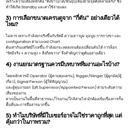
เพราะความเสี่ยงหลักคือ “ตั้งขาไม่ได้/พื้นยุบ/ต้องย้ายจุดตั้งหลายครั้ง” ซึ่ง
ทำให้เกิด Standby และค่าใช้จ่ายแฝง
3) การเลือกขนาดเครนดูจาก “กี่ตัน” อย่างเดียวได้
ไหม?
ไม่ควร เพราะกำลังยกจริงขึ้นกับรัศมี ความยาวบูม มุมบูม การกางขา และ
configuration ตาม Load Chart
ตันเท่ากันแต่รัศมีไกลขึ้น กำลังยกจะลดลงจนต้องเปลี่ยนคันได้ การล็อก
“รัศมีจริง + ความสูง + สิ่งกีดขวาง” จึงสำคัญกว่าดูตันอย่างเดียว
4) งานยกมาตรฐานควรมีบทบาททีมงานอะไรบ้าง?
โดยหลักควรมี Operator (ผู้ควบคุมเครน), Rigger/Slinger (ผู้ผูกมัด/ผู้
เกี่ยว), Signal Person (ผู้ให้สัญญาณ)
และผู้คุมงานยก (Lift Supervisor/Appointed Person) ตามระดับความ
เสี่ยงของงาน
หากเป็นงานในพื้นที่สาธารณะ/โรงงาน/ใกล้สายไฟ มักต้องเข้มเรื่องการกั้น
พื้นที่และการสื่อสารมากขึ้น
5) ทำไมบริษัทที่มีใบเซอร์อาจไม่ใช่ราคาถูกที่สุด แต่
คุ้มกว่าในภาพรวม?