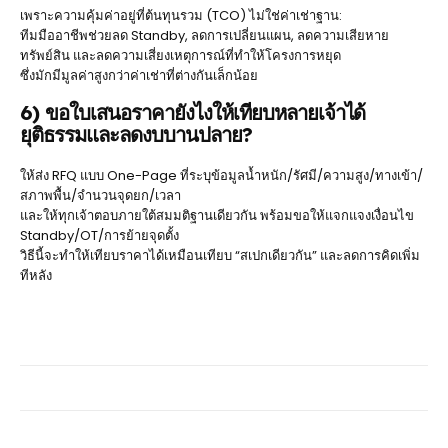
เพราะความคุ้มค่าอยู่ที่ต้นทุนรวม (TCO) ไม่ใช่ค่าเช่าฐาน:
ทีมมืออาชีพช่วยลด Standby, ลดการเปลี่ยนแผน, ลดความเสียหาย
ทรัพย์สิน และลดความเสี่ยงเหตุการณ์ที่ทำให้โครงการหยุด
ซึ่งมักมีมูลค่าสูงกว่าค่าเช่าที่ต่างกันเล็กน้อย
6) ขอใบเสนอราคายังไงให้เทียบหลายเจ้าได้
ยุติธรรมและลดงบบานปลาย?
ให้ส่ง RFQ แบบ One-Page ที่ระบุข้อมูลน้ำหนัก/รัศมี/ความสูง/ทางเข้า/
สภาพพื้น/จำนวนจุดยก/เวลา
และให้ทุกเจ้าตอบภายใต้สมมติฐานเดียวกัน พร้อมขอให้แจกแจงเงื่อนไข
Standby/OT/การย้ายจุดตั้ง
วิธีนี้จะทำให้เทียบราคาได้เหมือนเทียบ “สเปกเดียวกัน” และลดการคิดเพิ่ม
ทีหลัง