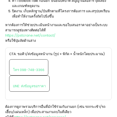
ทำ Toolbox Talk ก่อนยก: ยืนยันบทบาท สัญญาณสื่อสาร จุดเสี่ยง
และเกณฑ์หยุดงาน
ปิดงาน: เก็บหลักฐาน/บันทึกตามที่โครงการต้องการ และสรุปบทเรียน
เพื่อทำให้งานครั้งถัดไปนิ่งขึ้น
หากต้องการให้ช่วยประเมินหน้างานและขอใบเสนอราคาอย่างเป็นระบบ
สามารถดูช่องทางติดต่อได้ที่
https://pstcrane.net/contact/
หรือใช้ปุ่มลัดด้านล่าง
CTA: ขอคิว/ส่งข้อมูลหน้างาน (รูป + พิกัด + น้ำหนักโดยประมาณ)
โทร 098-748-3366
LINE: ส่งข้อมูลขอราคา
ต้องการดูภาพรวมบริการอื่นที่มักใช้ร่วมกับงานยก (เช่น รถกระเช้า/รถ
เฮี๊ยบ/แผ่นเหล็ก) เพื่อประสานงานจบในที่เดียว