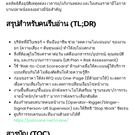
ผลลัพธ์คืออุบัติเหตุลดลง เวลารอ/แก้งานลดลง และใบเสนอราคามีโอกาส
บานปลายน้อยลงอย่างมีนัยสำคัญ
สรุปสำหรับคนรีบอ่าน (TL;DR)
บริษัทที่มีใบเซอร์ + ทีมมืออาชีพ ช่วย “ลดความไม่แน่นอน” ของงาน
ยก (ความเสี่ยง = ต้นทุนแฝง) ทำให้งบไม่แตกง่าย
สิ่งที่ต้องดูไม่ใช่แค่ราคาต่อวัน แต่คือเอกสารรถ/อุปกรณ์, คุณสมบัติ
คน, และกระบวนการวางแผน (Lift Plan + Risk Assessment)
ใช้ “Risk-to-Cost Scorecard” ด้านล่างเพื่อให้คะแนนผู้ให้บริการ
แบบเทียบกันได้ ไม่ต้องตัดสินใจด้วยความรู้สึก
ก่อนขอราคา ให้ส่ง RFQ แบบ One-Page (มีตัวอย่างให้) จะลดการ
เผื่อความเสี่ยงในราคา และลดการเปลี่ยนเงื่อนไขหน้างาน
งานพื้นที่แคบ/พื้นอ่อน มักพังเพราะไม่ได้เตรียม “ฐานรองขา/การกระ
จายน้ำหนัก/ทางเข้า” มากกว่าพังเพราะเลือกตันผิด
ต้องกำหนดบทบาทคนหน้างาน (Operator–Rigger/Slinger–
Signal Person–Lift Supervisor) และให้สิทธิ “Stop Work” ชัดเจน
ดูบริการรถเครนและทีมงานตัวอย่างได้ที่
https://pstcrane.net/crane/
สารบัญ (TOC)