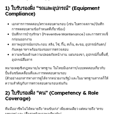
1) ใบรับรองฝั่ง “รถและอุปกรณ์” (Equipment
Compliance)
เอกสารการทดสอบ/ตรวจสอบตามรอบ (เช่น ใบตรวจสภาพ/บันทึก
การทดสอบตามข้อกำหนดที่เกี่ยวข้อง)
บันทึกการบำรุงรักษา (Preventive Maintenance) และการตรวจเช็
กก่อนออกงาน
สภาพอุปกรณ์ยกประกอบ: สลิง, โซ่, กิ๊บ, สเก็น, ตะขอ, อุปกรณ์กันตก/
กันหลุด ฯลฯ พร้อมร่องรอยการตรวจสอบ
ความพร้อมด้านความปลอดภัยหน้างาน: แผ่นรองขา, อุปกรณ์กั้นพื้นที่,
อุปกรณ์สื่อสาร
หมายเหตุเชิงกฎหมาย/มาตรฐาน: ในไทยมีเอกสาร/แบบทดสอบเกี่ยวกับ
ปั้นจั่นชนิดเคลื่อนที่และการทดสอบตามรอบ
(ตัวอย่างเอกสารทางการดูได้จากหน่วยงานรัฐ) และในมาตรฐานสากลก็ให้
ความสำคัญกับการตรวจสอบตามรอบเช่นกัน
2) ใบรับรองฝั่ง “คน” (Competency & Role
Coverage)
ทีมมืออาชีพไม่ได้หมายถึง “คนขับเก่ง” เพียงคนเดียว แต่หมายถึง “ครบ
บทบาท” และ “สื่อสารด้วยภาษาเดียวกัน”