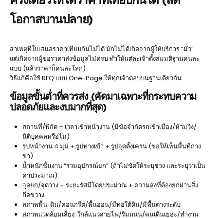
โอกาสบานปลาย)
สาเหตุที่ใบเสนอราคาเทียบกันไม่ได้ มักไม่ได้เกิดจากผู้ให้บริการ “มั่ว”
แต่เกิดจากผู้ขอราคาส่งข้อมูลไม่ครบ ทำให้แต่ละเจ้าตั้งสมมติฐานคนละ
แบบ (แล้วราคาก็คนละโลก)
วิธีแก้คือใช้ RFQ แบบ One-Page ให้ทุกเจ้าตอบบนฐานเดียวกัน
ข้อมูลขั้นต่ำที่ควรส่ง (คัดมาเฉพาะที่กระทบความ
ปลอดภัยและงบมากที่สุด)
สถานที่/พิกัด + เวลาเข้าหน้างาน (มีข้อจำกัดรถเข้าเมือง/ห้ามวิ่ง/
นิติบุคคลหรือไม่)
รูปหน้างาน 4 มุม + รูปทางเข้า + รูปจุดตั้งเครน (ขอให้เห็นพื้นที่กาง
ขา)
น้ำหนักชิ้นงาน “รวมอุปกรณ์ยก” (ถ้าไม่ชัดให้ระบุช่วง และระบุว่าเป็น
ค่าประมาณ)
จุดยก/จุดวาง + ระยะรัศมีโดยประมาณ + ความสูงที่ต้องยกผ่านสิ่ง
กีดขวาง
สภาพพื้น: ดิน/คอนกรีต/พื้นอ่อน/มีท่อใต้ดิน/มีพื้นต่างระดับ
สภาพแวดล้อมเสี่ยง: ใกล้แนวสายไฟ/ริมถนน/คนเดินเยอะ/ทำงาน