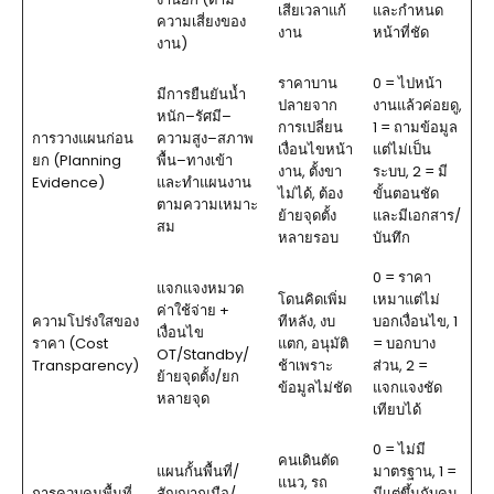
เสียเวลาแก้
และกำหนด
ความเสี่ยงของ
งาน
หน้าที่ชัด
งาน)
ราคาบาน
0 = ไปหน้า
มีการยืนยันน้ำ
ปลายจาก
งานแล้วค่อยดู,
หนัก–รัศมี–
การเปลี่ยน
1 = ถามข้อมูล
การวางแผนก่อน
ความสูง–สภาพ
เงื่อนไขหน้า
แต่ไม่เป็น
ยก (Planning
พื้น–ทางเข้า
งาน, ตั้งขา
ระบบ, 2 = มี
Evidence)
และทำแผนงาน
ไม่ได้, ต้อง
ขั้นตอนชัด
ตามความเหมาะ
ย้ายจุดตั้ง
และมีเอกสาร/
สม
หลายรอบ
บันทึก
0 = ราคา
แจกแจงหมวด
โดนคิดเพิ่ม
เหมาแต่ไม่
ค่าใช้จ่าย +
ความโปร่งใสของ
ทีหลัง, งบ
บอกเงื่อนไข, 1
เงื่อนไข
ราคา (Cost
แตก, อนุมัติ
= บอกบาง
OT/Standby/
Transparency)
ช้าเพราะ
ส่วน, 2 =
ย้ายจุดตั้ง/ยก
ข้อมูลไม่ชัด
แจกแจงชัด
หลายจุด
เทียบได้
0 = ไม่มี
คนเดินตัด
แผนกั้นพื้นที่/
มาตรฐาน, 1 =
แนว, รถ
การควบคุมพื้นที่
สัญญาณมือ/
มีแต่ขึ้นกับคน,