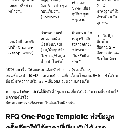
เข้า-ออก
และการสื่อสาร
วิทยุ/การประชุม
2 = มี
ปะทะ, เสี่ยง
หน้างาน
ก่อนเริ่มงาน
มาตรฐานที่ทีม
อุบัติเหตุและ
(Toolbox)
ทำเหมือนกัน
หยุดงาน
ทุกงาน
กำหนดเกณฑ์
ฝืนยกจนเกิด
0 = ไม่มี, 1 =
หยุดงานเมื่อ
เหตุ หรือเสีย
แผนรับมือเหตุผิด
มีแต่ไม่
เงื่อนไขเปลี่ยน
เวลาถกเถียง
ปกติ (Change
สื่อสาร, 2 =
(ลม/พื้นยุบ/สิ่ง
หน้างานว่า
& Stop-work)
สื่อสารชัดและ
กีดขวาง/ข้อมูล
“ใครรับผิด
ยึดเป็นกติกา
น้ำหนักไม่ชัด)
ชอบ”
วิธีใช้แบบเร็ว: ให้คะแนนแต่ละหัวข้อ 0–2 (รวมเต็ม 12)
เกณฑ์แนะนำ: 10–12 = เหมาะกับงานเสี่ยง/งานโรงงาน, 8–9 = ทำได้แต่
ต้องมีมาตรการเสริม, ≤7 = เสี่ยงงบและความปลอดภัย
หากคุณกำลังหา
เครนให้เช่า
ที่ “คุมความเสี่ยงได้จริง” ตารางนี้จะช่วยให้
คัดกรองได้เร็ว
ก่อนค่อยเจรจาเรื่องราคาในเงื่อนไขเดียวกัน
RFQ One-Page Template: ส่งข้อมูล
ครั้งเดียวให้ได้ราคาที่เทียบกันได้ (ลด