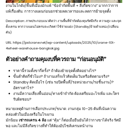
งานในโกดัง/พื้นที่เมืองมักแพ้ “ข้อจำกัดพื้นที่ + สิ่งกีดขวาง” มากกว่าการ
แพ้เรื่องตัน: การวางแผนก่อนยกช่วยลดเวลารอและลดการย้ายจุดตั้ง
Description: ภาพประกอบแนวคิดว่า งานพื้นที่จำกัดต้องคุมรัศมีจริง ความสูง และจุด
ตั้งเครน หากวางแผนไม่ครบจะเกิดค่าใช้จ่ายแฝง (Standby/ย้ายตำแหน่ง/เปลี่ยน
คัน)
URL: https://pstcrane.net/wp-content/uploads/2025/10/crane-10t-
4wheel-warehouse-bangkok.jpg
ตัวอย่างคำถามคุมงบที่ควรถาม “ก่อนอนุมัติ”
ราคานี้รวมตั้งขากี่ครั้ง? ถ้าต้องย้ายจุดตั้งคิดอย่างไร?
ขั้นต่ำคิดกี่ชั่วโมง? ถ้างานเสร็จเร็วคิดเต็มวันหรือคิดตามจริง?
Standby คิดเมื่อไร (เช่น รอปิดพื้นที่/รอหน่วยงาน/รอชิ้นงาน)?
อัตราเท่าไร?
งานมีความเสี่ยงพื้นอ่อน/ทางเข้าจำกัด ต้องเตรียมอะไรเพิ่ม และใคร
รับผิดชอบ?
หมายเหตุด้านการเลือกประเภท/ขนาด: งานกลุ่ม 10–25 ตันที่เน้นความ
คล่องตัวในเมืองหรือในโรงงาน
มักนิยม
เช่ารถเครน 4 ล้อ
แต่ “คุ้ม” ก็ต่อเมื่อยืนยันได้ว่ากางขาได้จริง รัศมี
พอ และไม่มีสิ่งกีดขวางที่ทำให้ต้องอัปไซส์เครนหน้างาน