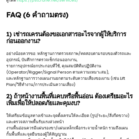
ดูได้ที่
https://pstcrane.net/services/
FAQ (6 คำถามตรง)
1) เช่ารถเครนต้องขอเอกสารอะไรจากผู้ให้บริการ
ก่อนออกงาน?
อย่างน้อยควรขอ: หลักฐานการตรวจสภาพ/ทดสอบตามรอบของตัวรถและ
อุปกรณ์, บันทึกการตรวจเช็กก่อนออกงาน,
รายการอุปกรณ์ยกประกอบที่ใช้, คุณสมบัติทีมปฏิบัติงาน
(Operator/Rigger/Signal Person ตามความเหมาะสม),
และหลักฐานการวางแผนงานยกตามระดับความเสี่ยงของงาน (เช่น Lift
Plan/วิธีทำงาน/การประเมินความเสี่ยง)
2) ถ้าหน้างานพื้นที่แคบหรือพื้นอ่อน ต้องเตรียมอะไร
เพิ่มเพื่อให้ปลอดภัยและคุมงบ?
ให้เตรียมข้อมูลทางเข้าและจุดตั้งเครนให้ละเอียด (รูป/ระยะ/สิ่งกีดขวาง)
และตรวจสภาพพื้นรับแรงล่วงหน้า
งานพื้นอ่อนควรมีแผ่นรองขา/แผ่นเหล็กเพื่อกระจายน้ำหนัก รวมถึงแผน
กั้นพื้นที่และจุดยืนของผู้ให้สัญญาณ