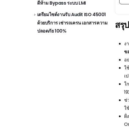
ดีห้าม Bypass ระบบ LMI
เตรียมไซต์งานรับ Audit ISO 45001
สรุ
ด้วยบริการ เช่ารถเครน เอกสารความ
ปลอดภัย 100%
งา
ขอ
อย
ใ
เป
ใก
19
ช่
ใช
ฝั
O