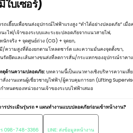
มีใบเซอร์)
ารถเฮี๊ยบเพื่อขนส่งอุปกรณ์ไฟฟ้าแรงสูง “ทำได้อย่างปลอดภัย” เมื
ถานะไฟ/เจ้าของระบบและระยะปลอดภัยจากแนวสายไฟ,
หนักจริง + จุดศูนย์ถ่วง (CG) + จุดยก,
ศมี/ความสูงที่ต้องยกตามโหลดชาร์ต และความมั่นคงจุดตั้งขา,
นรัดยึดและเส้นทางขนส่งที่ลดการสั่น/กระแทกของอุปกรณ์ราคา
หตุด้านความปลอดภัย:
บทความนี้เป็นแนวทางเชิงบริหารความเสี่
คำสั่งงานแทนผู้เชี่ยวชาญไฟฟ้า/ผู้ควบคุมการยก (Lifting Super
อกำหนดของหน่วยงานเจ้าของระบบไฟฟ้าเสมอ
การประเมินรุ่นรถ + แผนทำงานแบบปลอดภัยก่อนเข้าหน้างาน?
ร 098-748-3366
LINE: ส่งข้อมูลหน้างาน