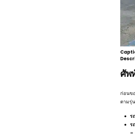
Capti
Descr
ศัพ
ก่อนขอ
ตามรุ่
รถ
รถ
= 