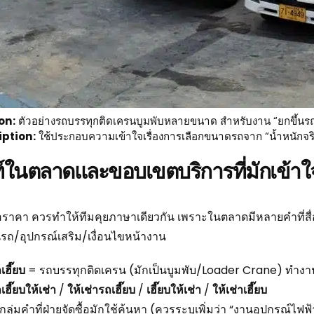
on:
ตัวอย่างรถบรรทุกติดเครนบูมพับหลายขนาด สำหรับงาน “ยกขึ้นรถ
iption:
ใช้ประกอบความเข้าใจเรื่องการเลือกขนาดรถจาก “น้ำหนักจริง + ร
ท์ในตลาดและขอบเขตบริการที่มักเข้าใ
ราคา ควรทำให้ทีมคุยภาษาเดียวกัน เพราะในตลาดมีหลายคำที่สื่อ
นรถ/อุปกรณ์เสริม/เงื่อนไขหน้างาน
เฮี๊ยบ
= รถบรรทุกติดเครน (มักเป็นบูมพับ/Loader Crane) ทำงา
เฮี๊ยบให้เช่า
/
ให้เช่ารถเฮี๊ยบ
/
เฮี๊ยบให้เช่า
/
ให้เช่าเฮี๊ยบ
กลุ่มคำที่ฝ่ายจัดซื้อมักใช้ค้นหา (ควรระบุเพิ่มว่า “งานอุปกรณ์ไฟฟ้