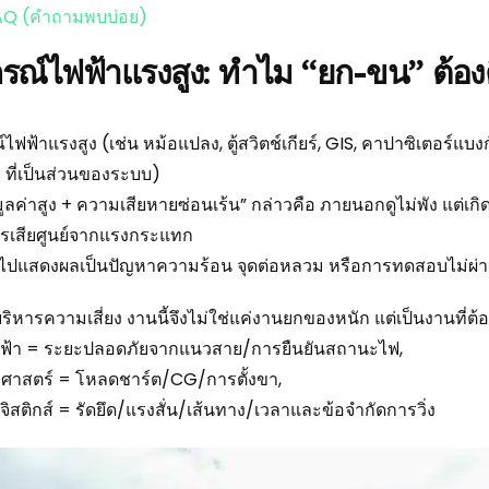
AQ (คำถามพบบ่อย)
กรณ์ไฟฟ้าแรงสูง: ทำไม “ยก-ขน” ต้อง
ไฟฟ้าแรงสูง (เช่น หม้อแปลง, ตู้สวิตช์เกียร์, GIS, คาปาซิเตอร์แบงก์, 
B ที่เป็นส่วนของระบบ)
“มูลค่าสูง + ความเสียหายซ่อนเร้น” กล่าวคือ ภายนอกดูไม่พัง แต
รเสียศูนย์จากแรงกระแทก
จไปแสดงผลเป็นปัญหาความร้อน จุดต่อหลวม หรือการทดสอบไม่ผ่
ริหารความเสี่ยง งานนี้จึงไม่ใช่แค่งานยกของหนัก แต่เป็นงานที่ต้อ
ฟฟ้า = ระยะปลอดภัยจากแนวสาย/การยืนยันสถานะไฟ,
ศาสตร์ = โหลดชาร์ต/CG/การตั้งขา,
จิสติกส์ = รัดยึด/แรงสั่น/เส้นทาง/เวลาและข้อจำกัดการวิ่ง