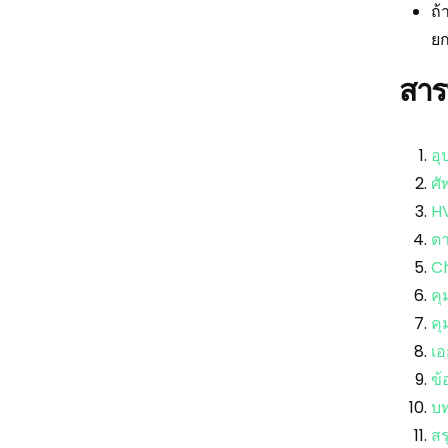
ถ้
ย
สาร
อุ
ศั
HV
ตา
Ch
คุ
คุ
เอ
ข้
บท
สร