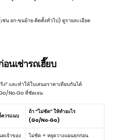
่น ยก‑ขนย้าย‑ติดตั้งทั่วไป) ดูรายละเอียด
อนเช่ารถเฮี๊ยบ
จริง” และทำให้ใบเสนอราคาเทียบกันได้
 Go/No‑Go ที่ชัดเจน
ถ้า “ไม่ชัด” ให้ทำอะไร
ที่ควรแนบ
(Go/No‑Go)
นดเจ้าของ
ไม่ชัด = หยุดวางแผนยกก่อน