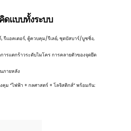
คิดแบบทั้งระบบ
รีแอคเตอร์, ตู้ควบคุม/รีเลย์, ชุดบัสบาร์/บูชชิ่ง,
่เกิดการแตกร้าวระดับไมโคร การคลายตัวของจุดยึด
านภายหลัง
งคุม “ไฟฟ้า + กลศาสตร์ + โลจิสติกส์” พร้อมกัน: