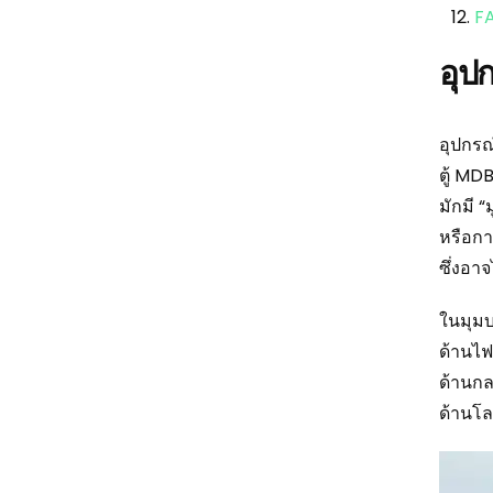
F
อุป
อุปกรณ์
ตู้ MD
มักมี 
หรือกา
ซึ่งอา
ในมุมบ
ด้านไ
ด้านกล
ด้านโล