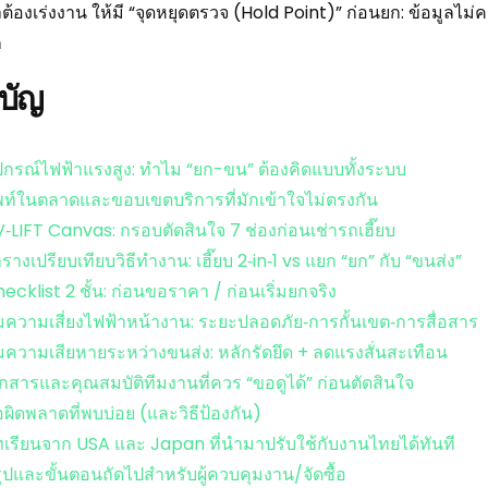
าต้องเร่งงาน ให้มี “จุดหยุดตรวจ (Hold Point)” ก่อนยก: ข้อมูลไม่
ก
บัญ
ปกรณ์ไฟฟ้าแรงสูง: ทำไม “ยก-ขน” ต้องคิดแบบทั้งระบบ
พท์ในตลาดและขอบเขตบริการที่มักเข้าใจไม่ตรงกัน
‑LIFT Canvas: กรอบตัดสินใจ 7 ช่องก่อนเช่ารถเฮี๊ยบ
รางเปรียบเทียบวิธีทำงาน: เฮี๊ยบ 2‑in‑1 vs แยก “ยก” กับ “ขนส่ง”
ecklist 2 ชั้น: ก่อนขอราคา / ก่อนเริ่มยกจริง
มความเสี่ยงไฟฟ้าหน้างาน: ระยะปลอดภัย‑การกั้นเขต‑การสื่อสาร
มความเสียหายระหว่างขนส่ง: หลักรัดยึด + ลดแรงสั่นสะเทือน
กสารและคุณสมบัติทีมงานที่ควร “ขอดูได้” ก่อนตัดสินใจ
อผิดพลาดที่พบบ่อย (และวิธีป้องกัน)
เรียนจาก USA และ Japan ที่นำมาปรับใช้กับงานไทยได้ทันที
ุปและขั้นตอนถัดไปสำหรับผู้ควบคุมงาน/จัดซื้อ