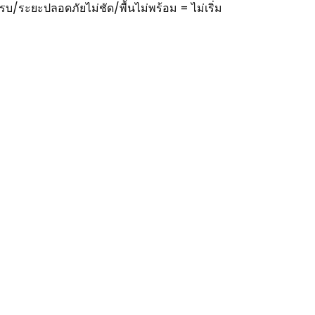
ครบ/ระยะปลอดภัยไม่ชัด/พื้นไม่พร้อม = ไม่เริ่ม