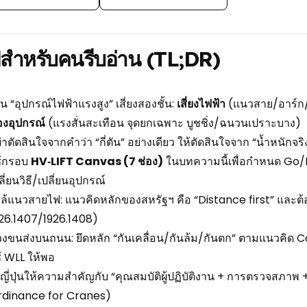
ปสำหรับคนรีบอ่าน (TL;DR)
น “อุปกรณ์ไฟฟ้าแรงสูง” เสี่ยงสองชั้น:
เสี่ยงไฟฟ้า
(แนวสาย/อาร์ก
งอุปกรณ์
(แรงสั่นสะเทือน จุดยกเฉพาะ บูชชิ่ง/ฉนวนเปราะบาง)
่าตัดสินใจจากคำว่า “กี่ตัน” อย่างเดียว ให้ตัดสินใจจาก “น้ำหนักจริง
ช้กรอบ
HV‑LIFT Canvas (7 ช่อง)
ในบทความนี้เพื่อกำหนด Go/No
ลี่ยนวิธี/เปลี่ยนอุปกรณ์
ล้แนวสายไฟ: แนวคิดหลักของสหรัฐฯ คือ “Distance first” และ
26.1407/1926.1408)
วงขนส่งบนถนน: ยึดหลัก “กันเคลื่อน/กันล้ม/กันตก” ตามแนวค
้ WLL ให้พอ
่งญี่ปุ่นให้ความสำคัญกับ “คุณสมบัติผู้ปฏิบัติงาน + การตรวจสภ
rdinance for Cranes)