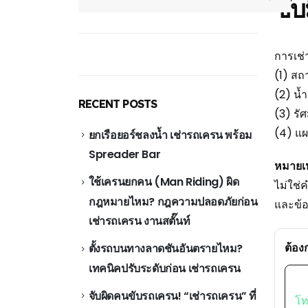
ขับ
การเช่
(1) ส
(2) น้ำ
RECENT POSTS
(3) รั
(4) แผ
ยกเรือยอร์ชลงน้ำ เช่ารถเครน พร้อม
Spreader Bar
หมายเ
ใช้เครนยกคน (Man Riding) ผิด
ไม่ใช่
กฎหมายไหม? กฎความปลอดภัยก่อน
และข้
เช่ารถเครน งานสตั๊นท์
ต้อง
ตั้งรถบนทางลาดชันอันตรายไหม?
เทคนิคปรับระดับก่อน เช่ารถเครน
จับผิดคนขับรถเครน! “เช่ารถเครน” ที่
โท