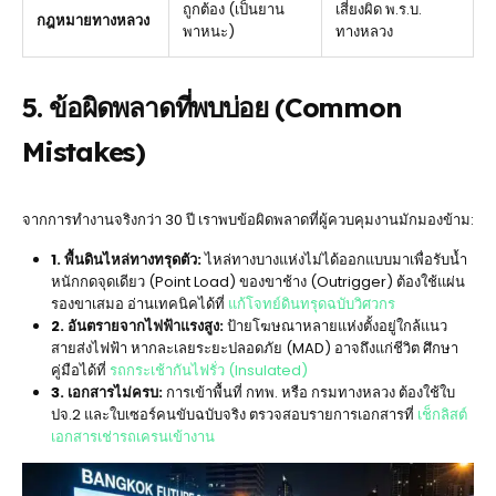
ถูกต้อง (เป็นยาน
เสี่ยงผิด พ.ร.บ.
กฎหมายทางหลวง
พาหนะ)
ทางหลวง
5. ข้อผิดพลาดที่พบบ่อย (Common
Mistakes)
จากการทำงานจริงกว่า 30 ปี เราพบข้อผิดพลาดที่ผู้ควบคุมงานมักมองข้าม:
1. พื้นดินไหล่ทางทรุดตัว:
ไหล่ทางบางแห่งไม่ได้ออกแบบมาเพื่อรับน้ำ
หนักกดจุดเดียว (Point Load) ของขาช้าง (Outrigger) ต้องใช้แผ่น
รองขาเสมอ อ่านเทคนิคได้ที่
แก้โจทย์ดินทรุดฉบับวิศวกร
2. อันตรายจากไฟฟ้าแรงสูง:
ป้ายโฆษณาหลายแห่งตั้งอยู่ใกล้แนว
สายส่งไฟฟ้า หากละเลยระยะปลอดภัย (MAD) อาจถึงแก่ชีวิต ศึกษา
คู่มือได้ที่
รถกระเช้ากันไฟรั่ว (Insulated)
3. เอกสารไม่ครบ:
การเข้าพื้นที่ กทพ. หรือ กรมทางหลวง ต้องใช้ใบ
ปจ.2 และใบเซอร์คนขับฉบับจริง ตรวจสอบรายการเอกสารที่
เช็กลิสต์
เอกสารเช่ารถเครนเข้างาน