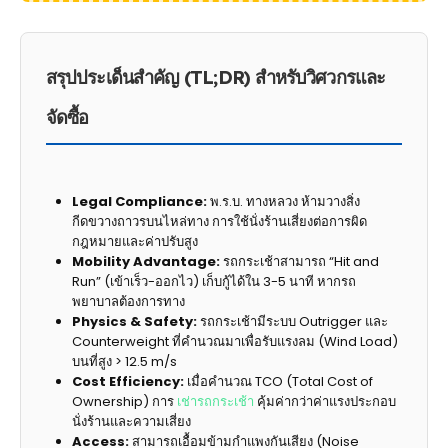
สรุปประเด็นสำคัญ (TL;DR) สำหรับวิศวกรและ
จัดซื้อ
Legal Compliance:
พ.ร.บ. ทางหลวง ห้ามวางสิ่ง
กีดขวางถาวรบนไหล่ทาง การใช้นั่งร้านเสี่ยงต่อการผิด
กฎหมายและค่าปรับสูง
Mobility Advantage:
รถกระเช้าสามารถ “Hit and
Run” (เข้าเร็ว-ออกไว) เก็บกู้ได้ใน 3-5 นาที หากรถ
พยาบาลต้องการทาง
Physics & Safety:
รถกระเช้ามีระบบ Outrigger และ
Counterweight ที่คำนวณมาเพื่อรับแรงลม (Wind Load)
บนที่สูง > 12.5 m/s
Cost Efficiency:
เมื่อคำนวณ TCO (Total Cost of
Ownership) การ
เช่ารถกระเช้า
คุ้มค่ากว่าค่าแรงประกอบ
นั่งร้านและความเสี่ยง
Access:
สามารถเอื้อมข้ามกำแพงกันเสียง (Noise