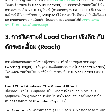
กระเช้ามาตรฐานสากล เช่น รุ่น
Skymaster 27 เมตร
จะมีระบบคำนวณ
โมเมนต์การทรงตัว (Stability Moment) และตัดการทำงานอัตโนมัติเมื่อ
ความเร็วลมเกิน 12.5 เมตร/วินาที (ตามมาตรฐาน ISO 16368) ซึ่งต่างจาก
นั่งร้านที่มีโอกาสพังถล่ม (Collapse) ได้ง่ายหากไม่มีการค้ำยันที่แข็งแรง
พอ ท่านสามารถอ่านเพิ่มเติมเรื่องความปลอดภัยลมได้ที่
เช่ารถเครน/
กระเช้า ลมแรงแค่ไหนต้องหยุด
3. การวิเคราะห์ Load Chart เชิงลึก: กับ
ดักระยะเอื้อม (Reach)
ความผิดพลาดอันดับหนึ่งของผู้เช่ารถกระเช้าคือการดูแต่ “ความสูง”
(Working Height) แต่ลืมดู “ระยะเอื้อมแนวนอน” (Horizontal Reach)
โดยเฉพาะงานป้ายโฆษณาที่มี “กำแพงกันเสียง” (Noise Barrier) ขวาง
กั้น
Load Chart Analysis: The Moment Effect
เมื่อรถกระเช้ายืดแขนบูมออกไปในแนวราบเพื่อข้ามกำแพงกันเสียง
จุดศูนย์ถ่วง (CG) ของรถจะเปลี่ยนไป ทำให้ความสามารถในการรับน้ำ
หนักลดลงอย่างมาก (De-rated Capacity)
Scenario A:
ทำงานที่ความสูง 20 เมตร ระยะห่างจากตัวรถ 2 เมตร