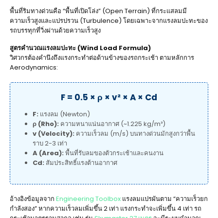
พื้นที่ริมทางด่วนคือ “พื้นที่เปิดโล่ง” (Open Terrain) ที่กระแสลมมี
ความเร็วสูงและแปรปรวน (Turbulence) โดยเฉพาะจากแรงลมปะทะของ
รถบรรทุกที่วิ่งผ่านด้วยความเร็วสูง
สูตรคำนวณแรงลมปะทะ (Wind Load Formula)
วิศวกรต้องคำนึงถึงแรงกระทำต่อด้านข้างของรถกระเช้า ตามหลักการ
Aerodynamics:
F = 0.5 × ρ × v² × A × Cd
F:
แรงลม (Newton)
ρ (Rho):
ความหนาแน่นอากาศ (~1.225 kg/m³)
v (Velocity):
ความเร็วลม (m/s) บนทางด่วนมักสูงกว่าพื้น
ราบ 2-3 เท่า
A (Area):
พื้นที่รับลมของตัวกระเช้าและคนงาน
Cd:
สัมประสิทธิ์แรงต้านอากาศ
อ้างอิงข้อมูลจาก
Engineering Toolbox
แรงลมแปรผันตาม “ความเร็วยก
กำลังสอง” หากความเร็วลมเพิ่มขึ้น 2 เท่า แรงกระทำจะเพิ่มขึ้น 4 เท่า รถ