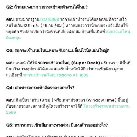
Q2: ถ้าลมแรงมาก รถกระเช้าจะทำงานได้ไหม?
ตอบ:
ตามมาตรฐาน
ISO 16368
รถกระเช้าทำงานได้ปลอดภัยที่ความเร็ว
ลมไม่เกิน 12.5 m/s (45 กม./ชม.) หากลมแรงกว่านี้ระบบจะแจ้งเตือนให้
หยุดพัก ซึ่งปลอดภัยกว่านั่งร้านที่เสี่ยงพังถล่ม อ่านเพิ่มเติมที่
ลมแรงแค่ไหน
ต้องหยุด
Q3: รถกระเช้าแบบไหนเหมาะกับงานเปลี่ยนไวนิลแผ่นใหญ่?
ตอบ:
แนะนำให้ใช้
รถกระเช้าถาดใหญ่ (Super Deck)
ครับ เพราะมีพื้นที่
ยืนกว้าง วางอุปกรณ์ได้เยอะ และรับน้ำหนักได้ดีกว่ากระเช้าเดี่ยว ดูราย
ละเอียดที่
รถกระเช้าถาดใหญ่ Tadano AT-180S
Q4: ค่าเช่ารถกระเช้าคิดราคาอย่างไร?
ตอบ:
คิดเป็นรายวัน (8 ชม.) หรือเหมาช่วงเวลา (Window Time) ขึ้นอยู่
กับขนาดรถและสถานที่ ดูโครงสร้างราคาได้ที่
โครงสร้างราคาเช่ารถเครน
2569
Q5: หากรถกระเช้าเสียกลางทางด่วน มีแผนสำรองอย่างไร?