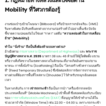
Mobility ที่วิศวกรต้องรู้
งานซ่อมบำรุงป้ายโฆษณา (Billboard) หรือป้ายจราจรอัจฉริยะ (VMS)
ริมทางพิเศษ มีบริบทที่แตกต่างจากงานก่อสร้างทั่วไปอย่างสิ้นเชิง ปัจจัย
ชี้ขาดความปลอดภัยไม่ใช่แค่ “ราคา” แต่คือ
“ความคล่องตัวในการเคลื่อน
ย้าย” (Mobility)
ทำไม “นั่งร้าน” ถึงเป็นสิ่งต้องห้ามบนทางด่วน?
อ้างอิงตาม
กรมทางหลวง (Department of Highways)
และ
พระราช
บัญญัติทางหลวง พ.ศ. 2535
มาตรา 38 และ 46 ห้ามมิให้ผู้ใดติดตั้ง แขวน
หรือวางสิ่งกีดขวางในเขตทางหลวงในลักษณะที่อาจเกิดอันตรายแก่ยาน
พาหนะ การตั้งนั่งร้าน (Scaffolding) ถือเป็น “โครงสร้างชั่วคราวแบบตรึง
ที่” (Fixed Temporary Structure) ซึ่งขัดต่อหลักการจัดการจราจรบน
ทางด่วนที่ต้องการพื้นที่ไหล่ทาง (Shoulder) ไว้สำหรับรถฉุกเฉินตลอด
เวลา
ในทางกลับกัน การ
เช่ารถกระเช้า
ถือเป็นการนำ “เครื่องจักรกลหนัก
ประเภทเคลื่อนที่” (Mobile Machinery) เข้าพื้นที่ ซึ่งสอดคล้องกับระเบียบ
ของ
การทางพิเศษแห่งประเทศไทย (EXAT)
ที่อนุญาตให้เข้าทำงานได้ใน
ช่วงเวลาจำกัด (Window Time) เช่น 22.00 – 04.00 น. เพราะรถกระเช้า