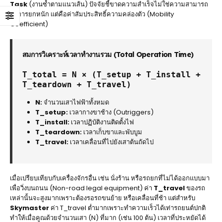
Task
(งานซ้ำตามแนวเส้น) ปัจจัยชี้ขาดความสำเร็จไม่ใช่ความสามารถ
ในการยกหนัก แต่คือค่าสัมประสิทธิ์ความคล่องตัว (Mobility
Coefficient)
สมการวิเคราะห์เวลาทำงานรวม (Total Operation Time)
T_total = N × (T_setup + T_install +
T_teardown + T_travel)
N:
จำนวนเสาไฟฟ้าทั้งหมด
T_setup:
เวลากางขาช้าง (Outriggers)
T_install:
เวลาปฏิบัติงานติดตั้งไฟ
T_teardown:
เวลาเก็บขาและพับบูม
T_travel:
เวลาเคลื่อนที่ไปยังเสาต้นถัดไป
เมื่อเปรียบเทียบกับเครื่องจักรอื่น เช่น นั่งร้าน หรือรถยกที่ไม่ได้ออกแบบมา
เพื่อวิ่งบนถนน (Non-road legal equipment) ค่า
T_travel
ของรถ
เหล่านั้นจะสูงมากเพราะต้องรอรถขนย้าย หรือเคลื่อนที่ช้า แต่สำหรับ
Skymaster
ค่า T_travel ต่ำมากเพราะทำความเร็วได้เท่ารถยนต์ปกติ
ทำให้เมื่อคูณด้วยจำนวนเสา (N) ที่มาก (เช่น 100 ต้น) เวลาที่ประหยัดได้