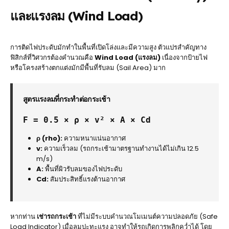
และแรงลม (Wind Load)
การติดไฟประดับมักทำในพื้นที่เปิดโล่งและมีความสูง ตัวแปรสำคัญทาง
ฟิสิกส์ที่วิศวกรต้องคำนวณคือ
Wind Load (แรงลม)
เนื่องจากป้ายไฟ
หรือโครงสร้างตกแต่งมักมีพื้นที่รับลม (Sail Area) มาก
สูตรแรงลมที่กระทำต่อกระเช้า
F = 0.5 × ρ × v² × A × Cd
ρ (rho):
ความหนาแน่นอากาศ
v:
ความเร็วลม (รถกระเช้ามาตรฐานทำงานได้ไม่เกิน 12.5
m/s)
A:
พื้นที่ผิวรับลมของไฟประดับ
Cd:
สัมประสิทธิ์แรงต้านอากาศ
หากท่าน
เช่ารถกระเช้า
ที่ไม่มีระบบคำนวณโมเมนต์ความปลอดภัย (Safe
Load Indicator) เมื่อลมปะทะแรง อาจทำให้รถเกิดการพลิกคว่ำได้ โดย