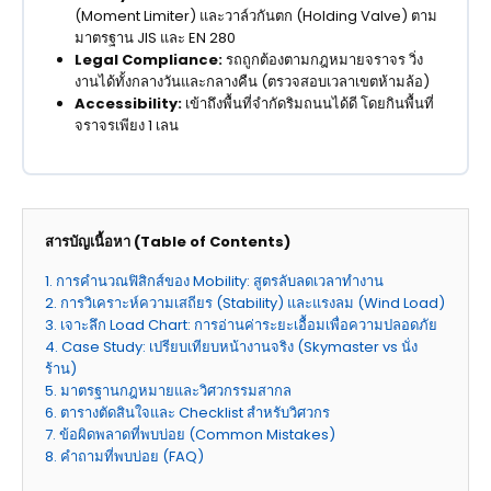
(Moment Limiter) และวาล์วกันตก (Holding Valve) ตาม
มาตรฐาน JIS และ EN 280
Legal Compliance:
รถถูกต้องตามกฎหมายจราจร วิ่ง
งานได้ทั้งกลางวันและกลางคืน (ตรวจสอบเวลาเขตห้ามล้อ)
Accessibility:
เข้าถึงพื้นที่จำกัดริมถนนได้ดี โดยกินพื้นที่
จราจรเพียง 1 เลน
สารบัญเนื้อหา (Table of Contents)
1. การคำนวณฟิสิกส์ของ Mobility: สูตรลับลดเวลาทำงาน
2. การวิเคราะห์ความเสถียร (Stability) และแรงลม (Wind Load)
3. เจาะลึก Load Chart: การอ่านค่าระยะเอื้อมเพื่อความปลอดภัย
4. Case Study: เปรียบเทียบหน้างานจริง (Skymaster vs นั่ง
ร้าน)
5. มาตรฐานกฎหมายและวิศวกรรมสากล
6. ตารางตัดสินใจและ Checklist สำหรับวิศวกร
7. ข้อผิดพลาดที่พบบ่อย (Common Mistakes)
8. คำถามที่พบบ่อย (FAQ)