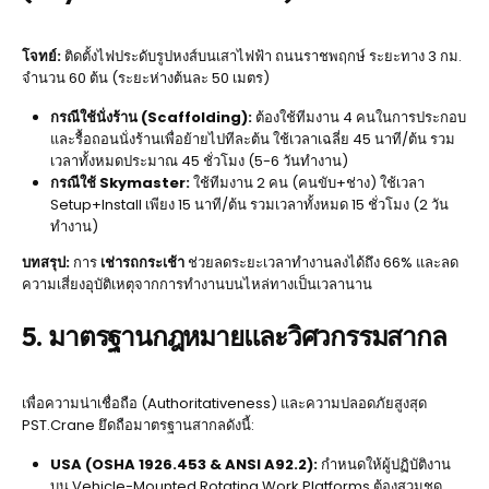
โจทย์:
ติดตั้งไฟประดับรูปหงส์บนเสาไฟฟ้า ถนนราชพฤกษ์ ระยะทาง 3 กม.
จำนวน 60 ต้น (ระยะห่างต้นละ 50 เมตร)
กรณีใช้นั่งร้าน (Scaffolding):
ต้องใช้ทีมงาน 4 คนในการประกอบ
และรื้อถอนนั่งร้านเพื่อย้ายไปทีละต้น ใช้เวลาเฉลี่ย 45 นาที/ต้น รวม
เวลาทั้งหมดประมาณ 45 ชั่วโมง (5-6 วันทำงาน)
กรณีใช้ Skymaster:
ใช้ทีมงาน 2 คน (คนขับ+ช่าง) ใช้เวลา
Setup+Install เพียง 15 นาที/ต้น รวมเวลาทั้งหมด 15 ชั่วโมง (2 วัน
ทำงาน)
บทสรุป:
การ
เช่ารถกระเช้า
ช่วยลดระยะเวลาทำงานลงได้ถึง 66% และลด
ความเสี่ยงอุบัติเหตุจากการทำงานบนไหล่ทางเป็นเวลานาน
5. มาตรฐานกฎหมายและวิศวกรรมสากล
เพื่อความน่าเชื่อถือ (Authoritativeness) และความปลอดภัยสูงสุด
PST.Crane ยึดถือมาตรฐานสากลดังนี้:
USA (OSHA 1926.453 & ANSI A92.2):
กำหนดให้ผู้ปฏิบัติงาน
บน Vehicle-Mounted Rotating Work Platforms ต้องสวมชุด