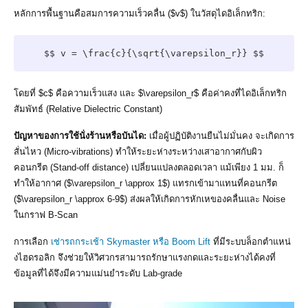
หลักการพื้นฐานคือสมการความเร็วคลื่น ($v$) ในวัสดุไดอิเล็กทริก:
$$ v = \frac{c}{\sqrt{\varepsilon_r}} $$
โดยที่ $c$ คือความเร็วแสง และ $\varepsilon_r$ คือค่าคงที่ไดอิเล็กทริก
สัมพัทธ์ (Relative Dielectric Constant)
ปัญหาของการใช้นั่งร้านหรือบันได:
เมื่อผู้ปฏิบัติงานยืนไม่มั่นคง จะเกิดการ
สั่นไหว (Micro-vibrations) ทำให้ระยะห่างระหว่างเสาอากาศกับผิว
คอนกรีต (Stand-off distance) เปลี่ยนแปลงตลอดเวลา แม้เพียง 1 มม. ก็
ทำให้อากาศ ($\varepsilon_r \approx 1$) แทรกเข้ามาแทนที่คอนกรีต
($\varepsilon_r \approx 6-9$) ส่งผลให้เกิดการหักเหของคลื่นและ Noise
ในกราฟ B-Scan
การเลือก
เช่ารถกระเช้า Skymaster หรือ Boom Lift
ที่มีระบบล็อกตำแหน่
งไฮดรอลิก จึงช่วยให้วิศวกรสามารถรักษาแรงกดและระยะห่างได้คงที่
ข้อมูลที่ได้จึงมีความแม่นยำระดับ Lab-grade