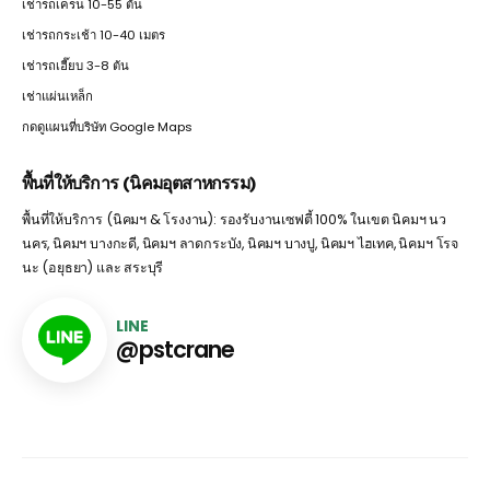
เช่ารถเครน 10-55 ตัน
เช่ารถกระเช้า 10-40 เมตร
เช่ารถเฮี๊ยบ 3-8 ตัน
เช่าแผ่นเหล็ก
กดดูแผนที่บริษัท Google Maps
พื้นที่ให้บริการ (นิคมอุตสาหกรรม)
พื้นที่ให้บริการ (นิคมฯ & โรงงาน): รองรับงานเซฟตี้ 100% ในเขต นิคมฯ นว
นคร, นิคมฯ บางกะดี, นิคมฯ ลาดกระบัง, นิคมฯ บางปู, นิคมฯ ไฮเทค, นิคมฯ โรจ
นะ (อยุธยา) และ สระบุรี
LINE
@pstcrane