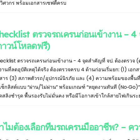
มวิศวกร พร้อมเอกสารเซฟตี้ครบ
hecklist ตรวจรถเครนก่อนเข้างาน – 4 จ
ดาวน์โหลดฟรี)
ecklist ตรวจรถเครนก่อนเข้างาน - 4 จุดสำคัญที่ จป. ต้องตรว
้งานที่ลดอุบัติเหตุได้จริง ต้องตรวจครบ 4 ด้านก่อนเริ่มยก: (1)
่อสาร (3) สภาพตัวรถ/อุปกรณ์นิรภัย และ (4) ความพร้อมของพื้น
เช็กลิสต์แบบ “ผ่าน/ไม่ผ่าน” พร้อมเกณฑ์ “หยุดงานทันที (No‑Go)
ดสลิงชำรุด พื้นรองรับไม่มั่นคง หรือมีโอกาสเข้าใกล้สายไฟเกินระ
ำไมต้องเลือกทีมรถเครนมืออาชีพ? – คว