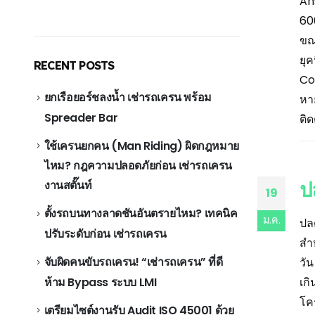
An
60
ขณะ
ยุ
RECENT POSTS
Co
ยกเรือยอร์ชลงน้ำ เช่ารถเครน พร้อม
หา
Spreader Bar
ติ
ใช้เครนยกคน (Man Riding) ผิดกฎหมาย
ไหม? กฎความปลอดภัยก่อน เช่ารถเครน
ป
งานสตั๊นท์
19
ตั้งรถบนทางลาดชันอันตรายไหม? เทคนิค
ม.ค.
ปล
ปรับระดับก่อน เช่ารถเครน
สำ
จับผิดคนขับรถเครน! “เช่ารถเครน” ที่ดี
วั
ห้าม Bypass ระบบ LMI
เก
โค
เตรียมไซต์งานรับ Audit ISO 45001 ด้วย