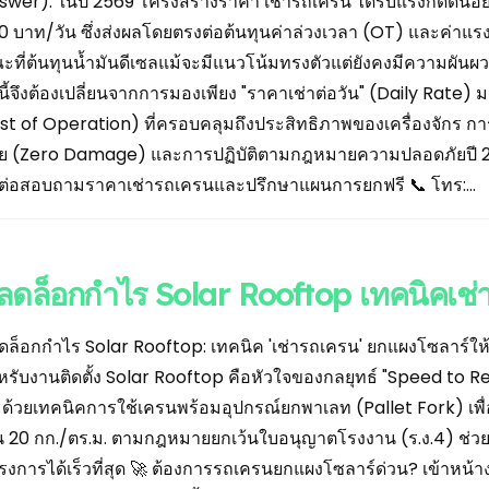
swer): ในปี 2569 โครงสร้างราคา เช่ารถเครน ได้รับแรงกดดันอย่า
0 บาท/วัน ซึ่งส่งผลโดยตรงต่อต้นทุนค่าล่วงเวลา (OT) และค่าแร
ที่ต้นทุนน้ำมันดีเซลแม้จะมีแนวโน้มทรงตัวแต่ยังคงมีความผันผวนจ
คนี้จึงต้องเปลี่ยนจากการมองเพียง "ราคาเช่าต่อวัน" (Daily Rat
st of Operation) ที่ครอบคลุมถึงประสิทธิภาพของเครื่องจักร กา
ย (Zero Damage) และการปฏิบัติตามกฎหมายความปลอดภัยปี 256
ดต่อสอบถามราคาเช่ารถเครนและปรึกษาแผนการยกฟรี 📞 โทร:...
ลดล็อกกำไร Solar Rooftop เทคนิคเช่า
ดล็อกกำไร Solar Rooftop: เทคนิค 'เช่ารถเครน' ยกแผงโซลาร์ให
หรับงานติดตั้ง Solar Rooftop คือหัวใจของกลยุทธ์ "Speed to Re
น ด้วยเทคนิคการใช้เครนพร้อมอุปกรณ์ยกพาเลท (Pallet Fork) เพ
ิน 20 กก./ตร.ม. ตามกฎหมายยกเว้นใบอนุญาตโรงงาน (ร.ง.4) ช่ว
รงการได้เร็วที่สุด 🚀 ต้องการรถเครนยกแผงโซลาร์ด่วน? เข้าหน