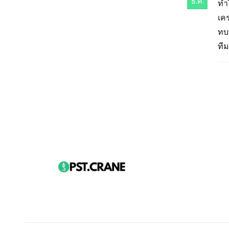
ธ.ค.
ทำ
เค
ทบ
ทีม