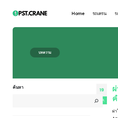
Home
รถเครน
ร
บทความ
Blog
ผ
ค้นหา
19
คำ
ม.ค.
ผ่