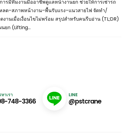
การมีทีมงานมืออาชีพดูแลหน้างานยก ช่วยให้การเช่ารถ
ูลโหลด–สภาพหน้างาน–พื้นรับแรง–แนวสายไฟ จัดทำ/
านเมื่อเงื่อนไขไม่พร้อม สรุปสำหรับคนรีบอ่าน (TL;DR)
ยก (Lifting...
รหาเรา
LINE
98-748-3366
@pstcrane